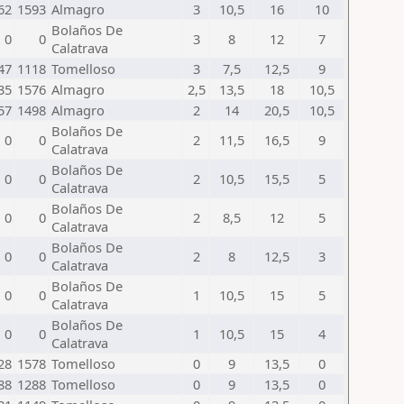
62
1593
Almagro
3
10,5
16
10
Bolaños De
0
0
3
8
12
7
Calatrava
47
1118
Tomelloso
3
7,5
12,5
9
35
1576
Almagro
2,5
13,5
18
10,5
57
1498
Almagro
2
14
20,5
10,5
Bolaños De
0
0
2
11,5
16,5
9
Calatrava
Bolaños De
0
0
2
10,5
15,5
5
Calatrava
Bolaños De
0
0
2
8,5
12
5
Calatrava
Bolaños De
0
0
2
8
12,5
3
Calatrava
Bolaños De
0
0
1
10,5
15
5
Calatrava
Bolaños De
0
0
1
10,5
15
4
Calatrava
28
1578
Tomelloso
0
9
13,5
0
88
1288
Tomelloso
0
9
13,5
0