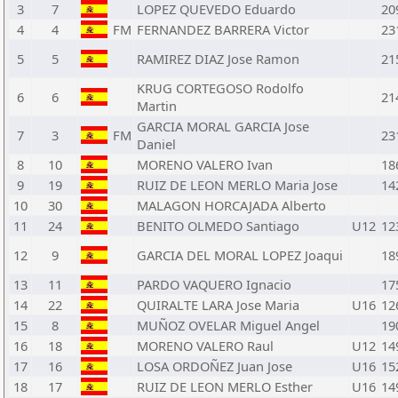
3
7
LOPEZ QUEVEDO Eduardo
20
4
4
FM
FERNANDEZ BARRERA Victor
23
5
5
RAMIREZ DIAZ Jose Ramon
21
KRUG CORTEGOSO Rodolfo
6
6
21
Martin
GARCIA MORAL GARCIA Jose
7
3
FM
23
Daniel
8
10
MORENO VALERO Ivan
18
9
19
RUIZ DE LEON MERLO Maria Jose
14
10
30
MALAGON HORCAJADA Alberto
11
24
BENITO OLMEDO Santiago
U12
12
12
9
GARCIA DEL MORAL LOPEZ Joaqui
18
13
11
PARDO VAQUERO Ignacio
17
14
22
QUIRALTE LARA Jose Maria
U16
12
15
8
MUÑOZ OVELAR Miguel Angel
19
16
18
MORENO VALERO Raul
U12
14
17
16
LOSA ORDOÑEZ Juan Jose
U16
15
18
17
RUIZ DE LEON MERLO Esther
U16
14