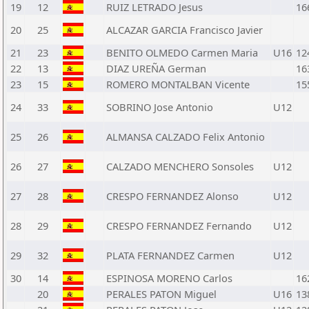
19
12
RUIZ LETRADO Jesus
16
20
25
ALCAZAR GARCIA Francisco Javier
21
23
BENITO OLMEDO Carmen Maria
U16
12
22
13
DIAZ UREÑA German
16
23
15
ROMERO MONTALBAN Vicente
15
24
33
SOBRINO Jose Antonio
U12
25
26
ALMANSA CALZADO Felix Antonio
26
27
CALZADO MENCHERO Sonsoles
U12
27
28
CRESPO FERNANDEZ Alonso
U12
28
29
CRESPO FERNANDEZ Fernando
U12
29
32
PLATA FERNANDEZ Carmen
U12
30
14
ESPINOSA MORENO Carlos
16
20
PERALES PATON Miguel
U16
13