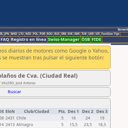
Servert
TA
JPN
MKD
LTU
NED
POL
POR
ROU
RUS
SRB
SVK
SWE
TUR
UKR
VIE
FontSize:11pt
FAQ
Registro en línea
Swiss-Manager
ÖSB
FIDE
aneos diarios de motores como Google o Yahoo,
 se muestran tras pulsar el siguiente botón:
laños de Cva. (Ciudad Real)
Z VALERO, José Antonio
Buscar
DE
EloN
Club/Ciudad
Pts.
Des 1
Des 2
Des 3
28
2431
Chile
5
16
24
19
14
2413
Almagro
5
15,5
23,5
18,5