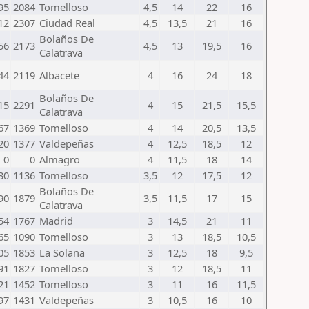
95
2084
Tomelloso
4,5
14
22
16
12
2307
Ciudad Real
4,5
13,5
21
16
Bolaños De
56
2173
4,5
13
19,5
16
Calatrava
44
2119
Albacete
4
16
24
18
Bolaños De
15
2291
4
15
21,5
15,5
Calatrava
67
1369
Tomelloso
4
14
20,5
13,5
20
1377
Valdepeñas
4
12,5
18,5
12
0
0
Almagro
4
11,5
18
14
30
1136
Tomelloso
3,5
12
17,5
12
Bolaños De
90
1879
3,5
11,5
17
15
Calatrava
54
1767
Madrid
3
14,5
21
11
65
1090
Tomelloso
3
13
18,5
10,5
05
1853
La Solana
3
12,5
18
9,5
91
1827
Tomelloso
3
12
18,5
11
21
1452
Tomelloso
3
11
16
11,5
97
1431
Valdepeñas
3
10,5
16
10