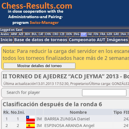
Logged on: Gast
Arabic
ARM
AZE
BIH
BUL
CAT
CHN
CRO
CZE
DEN
ENG
ESP
FAI
FIN
FRA
GER
GRE
INA
I
Inicio
Base de datos de torneos
Campeonato AUT
Imágenes
Nota: Para reducir la carga del servidor en los esc
todos los torneos finalizados hace más de 2 semanas
II TORNEO DE AJEDREZ “ACD JEYMA” 2013 - Bo
Última actualización13.01.2013 17:52:30, Propietario/Última carga: GONZÁLE
Search for player
Clasificación después de la ronda 6
Rk.
No.Ini.
Nombre
Tipo
FI
1
1
IM
BARRIA ZUNIGA Daniel
24
2
2
IM
ESPINOSA ARANDA Angel
24