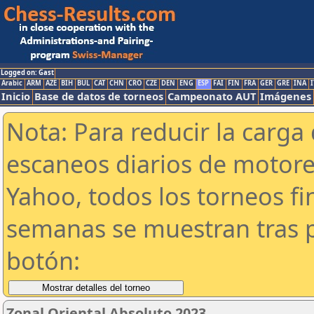
Logged on: Gast
Arabic
ARM
AZE
BIH
BUL
CAT
CHN
CRO
CZE
DEN
ENG
ESP
FAI
FIN
FRA
GER
GRE
INA
I
Inicio
Base de datos de torneos
Campeonato AUT
Imágenes
Nota: Para reducir la carga 
escaneos diarios de motor
Yahoo, todos los torneos f
semanas se muestran tras p
botón:
Zonal Oriental Absoluto 2023