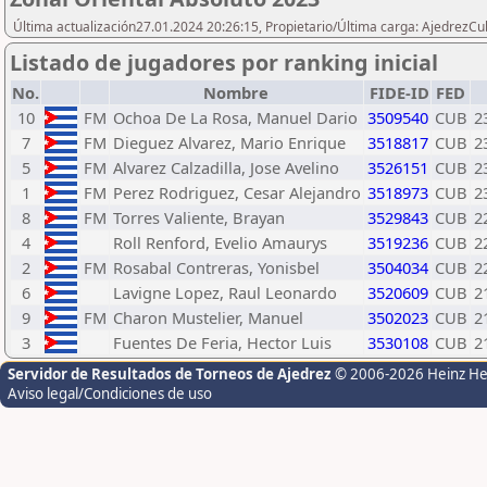
Última actualización27.01.2024 20:26:15, Propietario/Última carga: AjedrezC
Listado de jugadores por ranking inicial
No.
Nombre
FIDE-ID
FED
10
FM
Ochoa De La Rosa, Manuel Dario
3509540
CUB
2
7
FM
Dieguez Alvarez, Mario Enrique
3518817
CUB
2
5
FM
Alvarez Calzadilla, Jose Avelino
3526151
CUB
2
1
FM
Perez Rodriguez, Cesar Alejandro
3518973
CUB
2
8
FM
Torres Valiente, Brayan
3529843
CUB
2
4
Roll Renford, Evelio Amaurys
3519236
CUB
2
2
FM
Rosabal Contreras, Yonisbel
3504034
CUB
2
6
Lavigne Lopez, Raul Leonardo
3520609
CUB
2
9
FM
Charon Mustelier, Manuel
3502023
CUB
2
3
Fuentes De Feria, Hector Luis
3530108
CUB
2
Servidor de Resultados de Torneos de Ajedrez
© 2006-2026 Heinz H
Aviso legal/Condiciones de uso