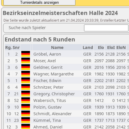
Bezirkseinzelmeisterschaften Halle 2024
Die Seite wurde zuletzt aktualisiert am 21.04.2024 20:33:39, Ersteller/Letzte
Suche nach Spieler
Endstand nach 5 Runden
Rg.
Snr
Name
Land
Elo
EloI
EloN
1
2
Gröbel, Aaron
GER
2156
2128
2156
2
5
Moser, Axel
GER
2097
2088
2097
3
6
Geldner, Gerrit
GER
2016
1956
2016
4
7
Wagner, Margarethe
GER
1982
1930
1982
5
1
Fischer, Edwin
GER
2202
2181
2202
6
4
Schnitzer, Peter
GER
2103
2098
2103
7
21
Gregory, Christopher
GER
1760
1931
1760
8
52
Wabersich, Titus
GER
1412
0
1412
9
10
Polzin, Gustav
GER
1939
1913
1939
10
12
Schmidt, Alexander
GER
1890
1873
1890
11
23
Kümmel, Tina
GER
1737
1713
1737
12
3
Ahmed, Daniel
GER
2142
2058
2142