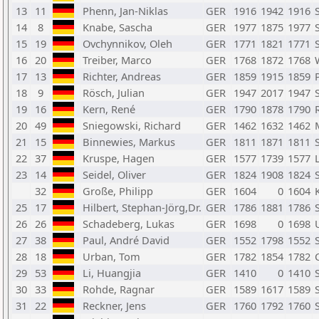
13
11
Phenn, Jan-Niklas
GER
1916
1942
1916
14
8
Knabe, Sascha
GER
1977
1875
1977
15
19
Ovchynnikov, Oleh
GER
1771
1821
1771
16
20
Treiber, Marco
GER
1768
1872
1768
17
13
Richter, Andreas
GER
1859
1915
1859
18
9
Rösch, Julian
GER
1947
2017
1947
19
16
Kern, René
GER
1790
1878
1790
20
49
Sniegowski, Richard
GER
1462
1632
1462
21
15
Binnewies, Markus
GER
1811
1871
1811
22
37
Kruspe, Hagen
GER
1577
1739
1577
23
14
Seidel, Oliver
GER
1824
1908
1824
32
Große, Philipp
GER
1604
0
1604
25
17
Hilbert, Stephan-Jörg,Dr.
GER
1786
1881
1786
26
26
Schadeberg, Lukas
GER
1698
0
1698
27
38
Paul, André David
GER
1552
1798
1552
28
18
Urban, Tom
GER
1782
1854
1782
29
53
Li, Huangjia
GER
1410
0
1410
30
33
Rohde, Ragnar
GER
1589
1617
1589
31
22
Reckner, Jens
GER
1760
1792
1760