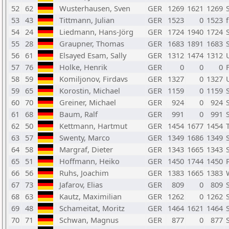
52
62
Wusterhausen, Sven
GER
1269
1621
1269
53
43
Tittmann, Julian
GER
1523
0
1523
54
24
Liedmann, Hans-Jörg
GER
1724
1940
1724
55
28
Graupner, Thomas
GER
1683
1891
1683
56
61
Elsayed Esam, Sally
GER
1312
1474
1312
57
76
Holke, Henrik
GER
0
0
0
58
59
Komiljonov, Firdavs
GER
1327
0
1327
59
65
Korostin, Michael
GER
1159
0
1159
60
70
Greiner, Michael
GER
924
0
924
61
68
Baum, Ralf
GER
991
0
991
62
50
Kettmann, Hartmut
GER
1454
1677
1454
63
57
Swenty, Marco
GER
1349
1686
1349
64
58
Margraf, Dieter
GER
1343
1665
1343
65
51
Hoffmann, Heiko
GER
1450
1744
1450
66
56
Ruhs, Joachim
GER
1383
1665
1383
67
73
Jafarov, Elias
GER
809
0
809
68
63
Kautz, Maximilian
GER
1262
0
1262
69
48
Schameitat, Moritz
GER
1464
1621
1464
70
71
Schwan, Magnus
GER
877
0
877