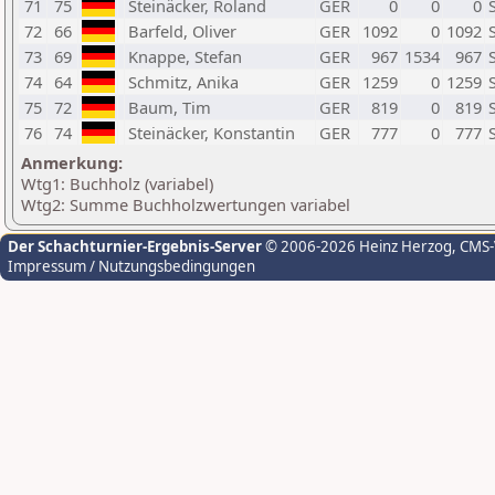
71
75
Steinäcker, Roland
GER
0
0
0
72
66
Barfeld, Oliver
GER
1092
0
1092
73
69
Knappe, Stefan
GER
967
1534
967
74
64
Schmitz, Anika
GER
1259
0
1259
75
72
Baum, Tim
GER
819
0
819
76
74
Steinäcker, Konstantin
GER
777
0
777
Anmerkung:
Wtg1: Buchholz (variabel)
Wtg2: Summe Buchholzwertungen variabel
Der Schachturnier-Ergebnis-Server
© 2006-2026 Heinz Herzog
, CMS
Impressum / Nutzungsbedingungen