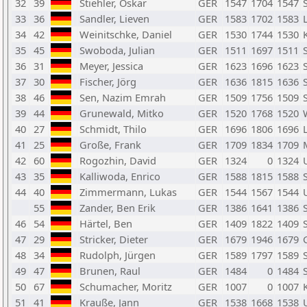
32
39
Stiehler, Oskar
GER
1547
1704
1547
33
36
Sandler, Lieven
GER
1583
1702
1583
34
42
Weinitschke, Daniel
GER
1530
1744
1530
35
45
Swoboda, Julian
GER
1511
1697
1511
36
31
Meyer, Jessica
GER
1623
1696
1623
37
30
Fischer, Jörg
GER
1636
1815
1636
38
46
Sen, Nazim Emrah
GER
1509
1756
1509
39
44
Grunewald, Mitko
GER
1520
1768
1520
40
27
Schmidt, Thilo
GER
1696
1806
1696
41
25
Große, Frank
GER
1709
1834
1709
42
60
Rogozhin, David
GER
1324
0
1324
43
35
Kalliwoda, Enrico
GER
1588
1815
1588
44
40
Zimmermann, Lukas
GER
1544
1567
1544
55
Zander, Ben Erik
GER
1386
1641
1386
46
54
Härtel, Ben
GER
1409
1822
1409
47
29
Stricker, Dieter
GER
1679
1946
1679
48
34
Rudolph, Jürgen
GER
1589
1797
1589
49
47
Brunen, Raul
GER
1484
0
1484
50
67
Schumacher, Moritz
GER
1007
0
1007
51
41
Krauße, Jann
GER
1538
1668
1538