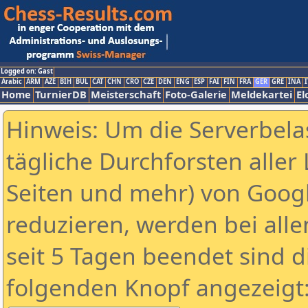
Logged on: Gast
Arabic
ARM
AZE
BIH
BUL
CAT
CHN
CRO
CZE
DEN
ENG
ESP
FAI
FIN
FRA
GER
GRE
INA
I
Home
TurnierDB
Meisterschaft
Foto-Galerie
Meldekartei
El
Hinweis: Um die Serverbela
tägliche Durchforsten aller 
Seiten und mehr) von Goog
reduzieren, werden bei alle
seit 5 Tagen beendet sind d
folgenden Knopf angezeigt