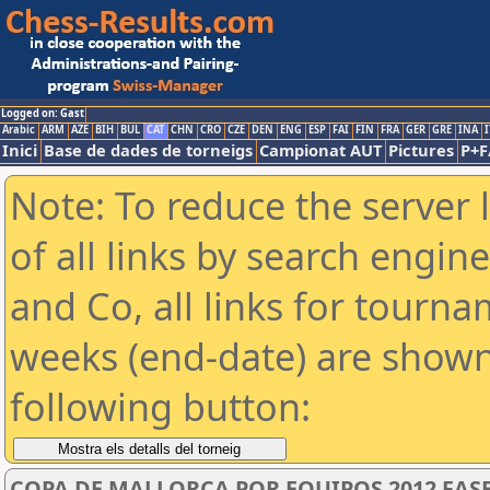
Logged on: Gast
Arabic
ARM
AZE
BIH
BUL
CAT
CHN
CRO
CZE
DEN
ENG
ESP
FAI
FIN
FRA
GER
GRE
INA
I
Inici
Base de dades de torneigs
Campionat AUT
Pictures
P+F
Note: To reduce the server 
of all links by search engin
and Co, all links for tourn
weeks (end-date) are shown 
following button:
COPA DE MALLORCA POR EQUIPOS 2012 FASE