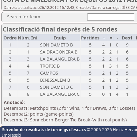
Darrera actualització26.12.2012 16:12:48, Creador/Darrera càrrega: DÍEZ CA
Search for team
Classificació final després de 5 rondes
Ordre
Núm. Ini.
Equip
Partides
+
=
-
Des1
1
2
SON DAMETO B
5
4
1
0
9
2
1
SA DRAGONERA B
5
2
2
1
6
3
3
LA BALANGUERA B
5
2
2
1
6
4
4
TROPIC B
5
1
3
1
5
5
7
CAMPOS
5
2
1
2
5
6
5
BINISSALEM B
5
2
1
2
5
7
6
SON DAMETO C
5
1
1
3
3
8
8
LA BALANGUERA C
5
0
1
4
1
Anotació:
Desempat1: Matchpoints (2 for wins, 1 for Draws, 0 for Losses)
Desempat2: points (game-points)
Desempat3: Sonneborn-Berger-Tie-Break (with real points)
Servidor de resultats de torneigs d'escacs
© 2006-2026 Heinz Herzo
Impressió