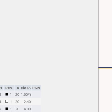
s.
Res.
K
elo+/-
PGN
3
1
20
1,60*)
4
1
20
2,40
5
1
20
4,00