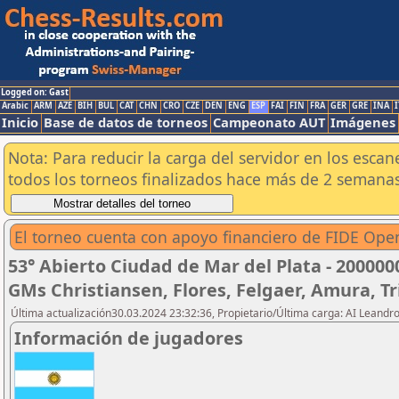
Logged on: Gast
Arabic
ARM
AZE
BIH
BUL
CAT
CHN
CRO
CZE
DEN
ENG
ESP
FAI
FIN
FRA
GER
GRE
INA
I
Inicio
Base de datos de torneos
Campeonato AUT
Imágenes
Nota: Para reducir la carga del servidor en los esc
todos los torneos finalizados hace más de 2 semanas
El torneo cuenta con apoyo financiero de FIDE Open
53° Abierto Ciudad de Mar del Plata - 200000
GMs Christiansen, Flores, Felgaer, Amura, Tr
Última actualización30.03.2024 23:32:36, Propietario/Última carga: AI Leand
Información de jugadores