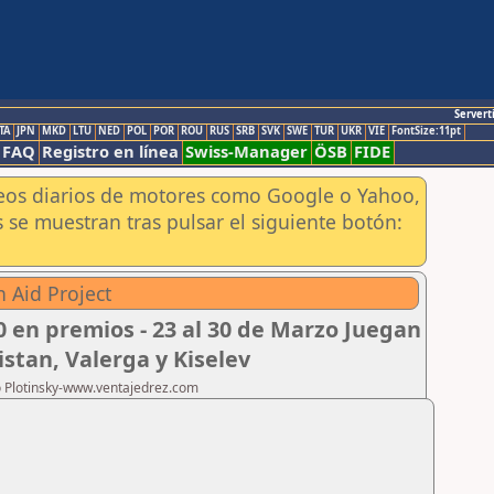
Servert
TA
JPN
MKD
LTU
NED
POL
POR
ROU
RUS
SRB
SVK
SWE
TUR
UKR
VIE
FontSize:11pt
FAQ
Registro en línea
Swiss-Manager
ÖSB
FIDE
aneos diarios de motores como Google o Yahoo,
 se muestran tras pulsar el siguiente botón:
 Aid Project
0 en premios - 23 al 30 de Marzo Juegan
istan, Valerga y Kiselev
ro Plotinsky-www.ventajedrez.com