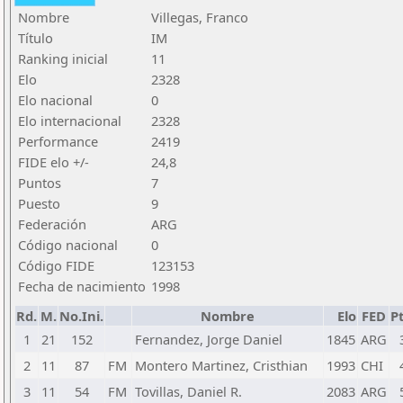
Nombre
Villegas, Franco
Título
IM
Ranking inicial
11
Elo
2328
Elo nacional
0
Elo internacional
2328
Performance
2419
FIDE elo +/-
24,8
Puntos
7
Puesto
9
Federación
ARG
Código nacional
0
Código FIDE
123153
Fecha de nacimiento
1998
Rd.
M.
No.Ini.
Nombre
Elo
FED
Pt
1
21
152
Fernandez, Jorge Daniel
1845
ARG
2
11
87
FM
Montero Martinez, Cristhian
1993
CHI
3
11
54
FM
Tovillas, Daniel R.
2083
ARG