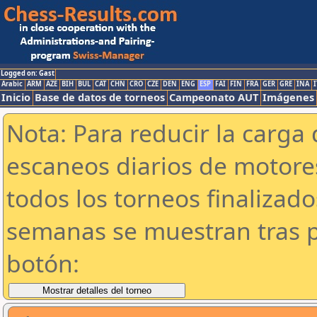
Logged on: Gast
Arabic
ARM
AZE
BIH
BUL
CAT
CHN
CRO
CZE
DEN
ENG
ESP
FAI
FIN
FRA
GER
GRE
INA
I
Inicio
Base de datos de torneos
Campeonato AUT
Imágenes
Nota: Para reducir la carga 
escaneos diarios de motor
todos los torneos finalizad
semanas se muestran tras p
botón: