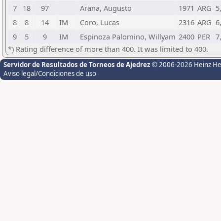
7
18
97
Arana, Augusto
1971
ARG
5
8
8
14
IM
Coro, Lucas
2316
ARG
6
9
5
9
IM
Espinoza Palomino, Willyam
2400
PER
7
*) Rating difference of more than 400. It was limited to 400.
Servidor de Resultados de Torneos de Ajedrez
© 2006-2026 Heinz H
Aviso legal/Condiciones de uso