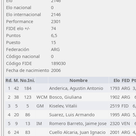
Elo
2146
Elo nacional
0
Elo internacional
2146
Performance
2301
FIDE elo +/-
74
Puntos
6,5
Puesto
15
Federación
ARG
Código nacional
0
Código FIDE
189030
Fecha de nacimiento
2006
Rd.
M.
No.Ini.
Nombre
Elo
FED
Pt
1
42
184
Anderica, Agustin Antonio
1793
ARG
3
2
38
123
WCM
Bosco, Giuliana
1902
ARG
3
5
5
GM
Kiselev, Vitalii
2519
FID
6
4
20
86
Suarez, Luis Armando
1995
ARG
5
5
9
13
IM
Romero Barreto, Jaime Jose
2320
VEN
6
24
83
Cuello Alcaria, Juan Ignacio
2001
ARG
4