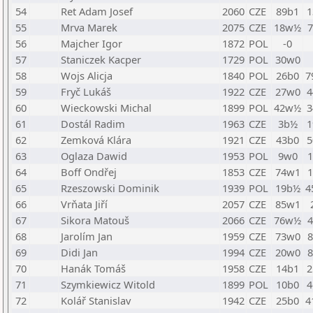
54
Ret Adam Josef
2060
CZE
89b1
1
55
Mrva Marek
2075
CZE
18w½
56
Majcher Igor
1872
POL
-0
57
Staniczek Kacper
1729
POL
30w0
58
Wojs Alicja
1840
POL
26b0
7
59
Fryč Lukáš
1922
CZE
27w0
4
60
Wieckowski Michal
1899
POL
42w½
3
61
Dostál Radim
1963
CZE
3b½
1
62
Zemková Klára
1921
CZE
43b0
5
63
Oglaza Dawid
1953
POL
9w0
64
Boff Ondřej
1853
CZE
74w1
65
Rzeszowski Dominik
1939
POL
19b½
4
66
Vrňata Jiří
2057
CZE
85w1
67
Sikora Matouš
2066
CZE
76w½
68
Jarolím Jan
1959
CZE
73w0
69
Didi Jan
1994
CZE
20w0
70
Hanák Tomáš
1958
CZE
14b1
2
71
Szymkiewicz Witold
1899
POL
10b0
4
72
Kolář Stanislav
1942
CZE
25b0
4