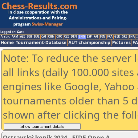
Logged on: Gast
Arabic
ARM
AZE
BIH
BUL
CAT
CHN
CRO
CZE
DEN
ENG
ESP
FAI
FIN
FRA
GER
GRE
INA
I
Home
Tournament-Database
AUT championship
Pictures
F
Note: To reduce the server 
all links (daily 100.000 sit
engines like Google, Yahoo a
tournaments older than 5 d
shown after clicking the fol
Ostravský koník 2024 - FIDE Open A