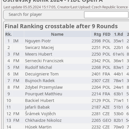
Last update 05.05.2024 15:17:05, Creator/Last Upload: Czech Republic licence
Search for player
Final Ranking crosstable after 9 Rounds
Rk.
Name
Rtg
FED
1.Rd
1
IM
Nguyen Piotr
2398
POL
35w1
2
Swicarz Maciej
2251
POL
22b1
6
3
FM
Meers Hubert
2250
POL
61w½
4
FM
Sernecki Franciszek
2342
POL
36w1
5
FM
Rudolf Michal
2268
POL
83w1
6
IM
Decuigniere Tom
2401
FRA
44b1
4
7
FM
Bujnoch Radek
2307
CZE
78w1
8
FM
Zdybel Przemyslaw
2264
POL
24w1
9
Pourquet Matthieu
2214
FRA
63b1
5
10
Backiel Hubert
2129
POL
71w1
1
11
Jafarli Babak
2187
AZE
51b1
6
12
FM
Šrámek Vojtěch
2281
CZE
53b0
6
13
FM
Chkhaidze Nikoloz
2265
GEO
82b1
5
14
Húsek Martin
2232
CZE
70w0