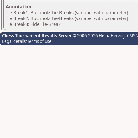
Annotation:
Tie Break1: Buchholz Tie-Breaks (variabel with parameter)
Tie Break2: Buchholz Tie-Breaks (variabel with parameter)
Tie Break3: Fide Tie-Break
Chess-Tournament-Results-Server
© 2006-2026 Heinz Herzog
, CMS-
Legal details/Terms of use