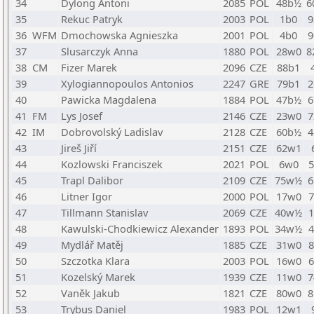
34
Dylong Antoni
2085
POL
48b½
6
35
Rekuc Patryk
2003
POL
1b0
9
36
WFM
Dmochowska Agnieszka
2001
POL
4b0
9
37
Slusarczyk Anna
1880
POL
28w0
8
38
CM
Fizer Marek
2096
CZE
88b1
39
Xylogiannopoulos Antonios
2247
GRE
79b1
2
40
Pawicka Magdalena
1884
POL
47b½
6
41
FM
Lys Josef
2146
CZE
23w0
7
42
IM
Dobrovolský Ladislav
2128
CZE
60b½
4
43
Jireš Jiří
2151
CZE
62w1
44
Kozlowski Franciszek
2021
POL
6w0
45
Trapl Dalibor
2109
CZE
75w½
6
46
Litner Igor
2000
POL
17w0
47
Tillmann Stanislav
2069
CZE
40w½
48
Kawulski-Chodkiewicz Alexander
1893
POL
34w½
49
Mydlář Matěj
1885
CZE
31w0
50
Szczotka Klara
2003
POL
16w0
51
Kozelský Marek
1939
CZE
11w0
7
52
Vaněk Jakub
1821
CZE
80w0
8
53
Trybus Daniel
1983
POL
12w1