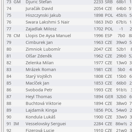
73
GM
Djuric Stefan
2233
SRB
68b1
1
74
Juračák David
2054
CZE
64b0
5
75
Hiszczynski Jakub
1898
POL
45b½
5
76
Swara Lakshmi S Nair
1863
IND
67b½
1
77
Zajadlak Milosz
1702
POL
-1
78
CM
Llopis De Aysa Manuel
1996
ESP
7b0
8
79
Cimburek Jan
1963
CZE
39w0
5
80
Zimniok Lubomír
2047
CZE
52b1
81
Olšar Zdeněk
1962
CZE
29b0
5
82
Zelenka Milan
1977
CZE
13w0
3
83
Mrázek Roman
1981
CZE
5b0
4
84
Starý Vojtěch
1808
CZE
15b0
6
85
Macíček Jan
1853
CZE
66b0
2
86
Svoboda Petr
1993
CZE
91b½
87
Heyl Thomas
1894
GER
32b0
6
88
Buchtová Viktorie
1894
CZE
38w0
7
89
Lajdamik Kinga
1856
POL
54w0
90
Kondula Lukáš
1900
CZE
33w0
91
IM
Vesselovsky Serguei
2284
CZE
86w½
92
Fizerová Lucie
1910
CZE
21w0