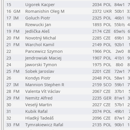
15
Ugorek Kacper
2034
POL
84w1
16
GM
Romanishin Oleg M
2372
UKR
50b1
3
17
IM
Goluch Piotr
2325
POL
46b1
1
18
Rzewucki Jan
1893
POL
55b½
4
19
FM
Jedlička Aleš
2174
CZE
65w½
20
FM
Novotný Michal
2285
CZE
69b1
3
21
FM
Warchol Kamil
2149
POL
92b1
22
Pancewicz Szymon
1966
POL
2w0
23
Jendrowiak Maciej
1907
POL
41b1
9
24
Jaworski Tymon
1975
POL
8b0
8
25
FM
Sobek Jaroslav
2201
CZE
72w1
26
Kondys Piotr
2048
POL
58w1
27
IM
Mannion Stephen R
2159
SCO
59b1
7
28
FM
Valenta Vít Václav
2067
CZE
37b1
29
FM
Nemitz Alfred
2235
GER
81w1
30
Veselý Martin
2027
CZE
57b1
2
31
Kubik Rafal
2074
POL
49b1
32
Hladký Tadeáš
2096
CZE
87w1
33
FM
Tymrakiewicz Rafal
2135
POL
90b1
1