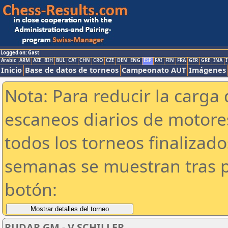
Logged on: Gast
Arabic
ARM
AZE
BIH
BUL
CAT
CHN
CRO
CZE
DEN
ENG
ESP
FAI
FIN
FRA
GER
GRE
INA
I
Inicio
Base de datos de torneos
Campeonato AUT
Imágenes
Nota: Para reducir la carga 
escaneos diarios de motor
todos los torneos finalizad
semanas se muestran tras p
botón:
RUDAR GM - V SCHILLER