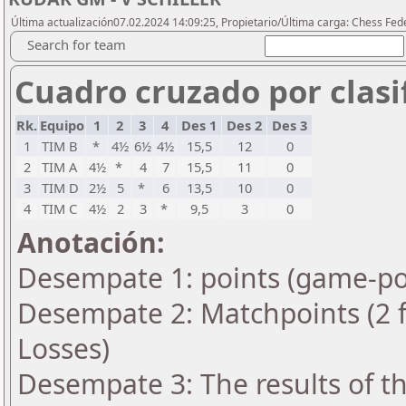
Última actualización07.02.2024 14:09:25, Propietario/Última carga: Chess Fede
Search for team
Cuadro cruzado por clasif
Rk.
Equipo
1
2
3
4
Des 1
Des 2
Des 3
1
TIM B
*
4½
6½
4½
15,5
12
0
2
TIM A
4½
*
4
7
15,5
11
0
3
TIM D
2½
5
*
6
13,5
10
0
4
TIM C
4½
2
3
*
9,5
3
0
Anotación:
Desempate 1: points (game-po
Desempate 2: Matchpoints (2 fo
Losses)
Desempate 3: The results of t