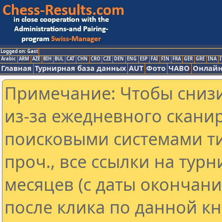
Logged on: Gast
Arabic
ARM
AZE
BIH
BUL
CAT
CHN
CRO
CZE
DEN
ENG
ESP
FAI
FIN
FRA
GER
GRE
INA
I
Главная
Турнирная база данных
AUT
Фото
ЧАВО
Онлайн
Примечание: Чтобы снизи
из-за ежедневного скани
поисковыми системами ти
проч., все ссылки на тур
месяцев (с даты окончан
после клика по данной кн