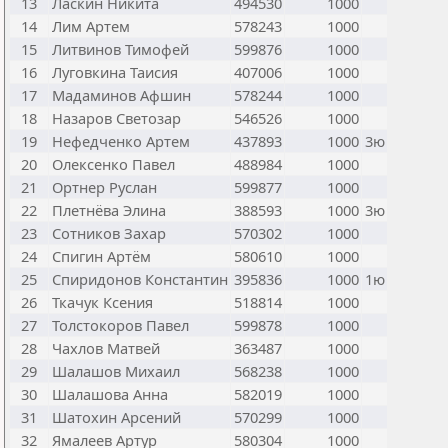
13
Ласкин Никита
494530
1000
14
Лим Артем
578243
1000
15
Литвинов Тимофей
599876
1000
16
Луговкина Таисия
407006
1000
17
Мадаминов Афшин
578244
1000
18
Назаров Светозар
546526
1000
19
Нефедченко Артем
437893
1000
3ю
20
Олексенко Павел
488984
1000
21
Ортнер Руслан
599877
1000
22
Плетнёва Элина
388593
1000
3ю
23
Сотников Захар
570302
1000
24
Спигин Артём
580610
1000
25
Спиридонов Константин
395836
1000
1ю
26
Ткачук Ксения
518814
1000
27
Толстокоров Павел
599878
1000
28
Чахлов Матвей
363487
1000
29
Шалашов Михаил
568238
1000
30
Шалашова Анна
582019
1000
31
Шатохин Арсений
570299
1000
32
Ямалеев Артур
580304
1000