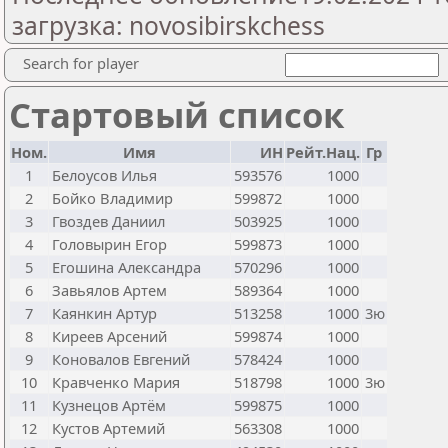
загрузка: novosibirskchess
Search for player
Стартовый список
Ном.
Имя
ИН
Рейт.Нац.
Гр
1
Белоусов Илья
593576
1000
2
Бойко Владимир
599872
1000
3
Гвоздев Даниил
503925
1000
4
Головырин Егор
599873
1000
5
Егошина Александра
570296
1000
6
Завьялов Артем
589364
1000
7
Каянкин Артур
513258
1000
3ю
8
Киреев Арсений
599874
1000
9
Коновалов Евгений
578424
1000
10
Кравченко Мария
518798
1000
3ю
11
Кузнецов Артём
599875
1000
12
Кустов Артемий
563308
1000