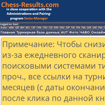
Logged on: Gast
Arabic
ARM
AZE
BIH
BUL
CAT
CHN
CRO
CZE
DEN
ENG
ESP
FAI
FIN
FRA
GER
GRE
INA
I
Главная
Турнирная база данных
AUT
Фото
ЧАВО
Онлайн
Примечание: Чтобы снизи
из-за ежедневного скани
поисковыми системами ти
проч., все ссылки на тур
месяцев (с даты окончан
после клика по данной кн