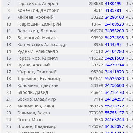
7
Герасимов, Андрей
253638
4130499
RU
8
Коненкин, Дмитрий
9011
4185781
RU
9
Михеев, Арсений
30222
24280100
RU
10
Гаврюшин, Дмитрий
18141
24189529
RU
11
Варанкин, Леонид
164976
34353208
RU
12
Белинский, Никита
95302
34274898
RU
13
Ковтуненко, Александр
8936
4144597
RU
14
Рудный, Александр
41010
24104280
RU
15
Герасимов, Кирилл
116322
34281509
RU
16
Чумак, Арсений
38372
24279714
RU
17
Жирнов, Григорий
95306
34411879
RU
18
Теремков, Владимир
301641
55626580
RU
19
Коломеец, Даниэль
30399
24250600
RU
20
Бароян, Давид
46841
34216170
RU
21
Бесков, Владимир
7114
24124257
RU
22
Мальченко, Илья
368725
55718272
RU
23
Галимов, Захар
370907
55755127
RU
24
Лосев, Иван
9530
24163244
RU
25
Шорин, Владимир
176097
34463097
RU