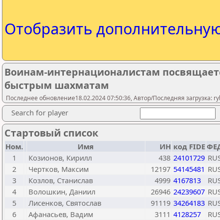
Отобразить дополнительну
Воинам-интернационалистам посвящается
быстрым шахматам
Последнее обновление18.02.2024 07:50:36, Автор/Последняя загрузка: rybi
Search for player
Стартовый список
Ном.
Имя
ИН
код FIDE
ФЕД
1
Козионов, Кирилл
438
24101729
RU
2
Чертков, Максим
12197
54145481
RU
3
Козлов, Станислав
4999
4167813
RU
4
Волошкин, Даниил
26946
24239607
RU
5
Лисенков, Святослав
91119
34264183
RU
6
Афанасьев, Вадим
3111
4128257
RU