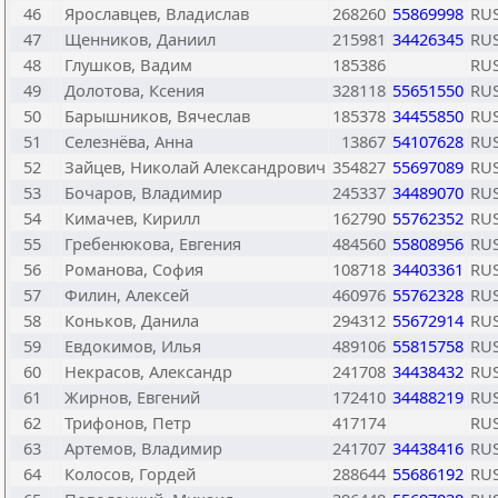
46
Ярославцев, Владислав
268260
55869998
RU
47
Щенников, Даниил
215981
34426345
RU
48
Глушков, Вадим
185386
RU
49
Долотова, Ксения
328118
55651550
RU
50
Барышников, Вячеслав
185378
34455850
RU
51
Селезнёва, Анна
13867
54107628
RU
52
Зайцев, Николай Александрович
354827
55697089
RU
53
Бочаров, Владимир
245337
34489070
RU
54
Кимачев, Кирилл
162790
55762352
RU
55
Гребенюкова, Евгения
484560
55808956
RU
56
Романова, София
108718
34403361
RU
57
Филин, Алексей
460976
55762328
RU
58
Коньков, Данила
294312
55672914
RU
59
Евдокимов, Илья
489106
55815758
RU
60
Некрасов, Александр
241708
34438432
RU
61
Жирнов, Евгений
172410
34488219
RU
62
Трифонов, Петр
417174
RU
63
Артемов, Владимир
241707
34438416
RU
64
Колосов, Гордей
288644
55686192
RU