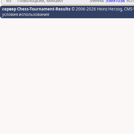
65
Поволоцкий, Михаил
396448
55697038
RU
сервер Chess-Tournament-Results
© 2006-2026 Heinz Herzog
, CMS-
условия использования