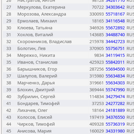
26
Нистратов, Антон
98128
34261710
RU
27
Меркулова, Екатерина
70722
34303642
RU
28
Морозова, Александра
330093
55718167
RU
29
Ермолаев, Михаил
18165
34116548
RU
30
Клюева, Татьяна
346926
55672892
RU
31
Хохлов, Виталий
143685
34488740
RU
32
Скоромников, Владислав
215978
34442723
RU
33
Болотин, Лев
370905
55756751
RU
34
Мережко, Никита
9834
34119415
RU
35
Иванов, Станислав
425923
55842011
RU
36
Барышников, Егор
287256
55694500
RU
37
Шалупов, Валерий
315980
55634834
RU
38
Марченко, Дарья
319661
55634303
RU
39
Блохин, Дмитрий
369444
55747990
RU
40
Зубрилин, Сергей
114834
34279474
RU
41
Бондарев, Тимофей
37253
24277282
RU
42
Лихачев, Олег
18164
24181889
RU
43
Колосов, Елисей
197419
34376550
RU
44
Чирков, Тимофей
409328
55736319
RU
45
Анисова, Мария
160029
34331980
RU