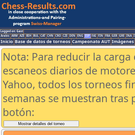
Logged on: Gast
Arabic
ARM
AZE
BIH
BUL
CAT
CHN
CRO
CZE
DEN
ENG
ESP
FAI
FIN
FRA
GER
GRE
INA
I
Inicio
Base de datos de torneos
Campeonato AUT
Imágenes
Nota: Para reducir la carga 
escaneos diarios de motor
Yahoo, todos los torneos f
semanas se muestran tras p
botón: