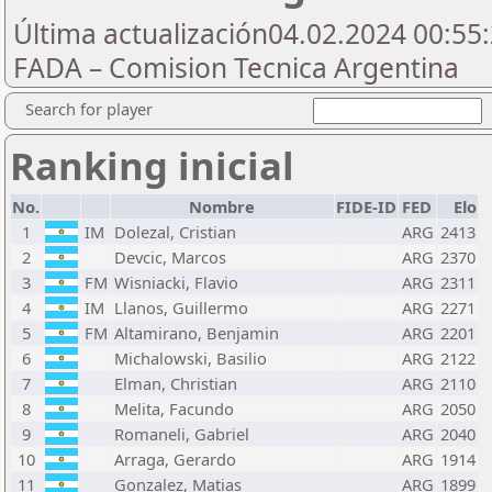
Última actualización04.02.2024 00:55:
FADA – Comision Tecnica Argentina
Search for player
Ranking inicial
No.
Nombre
FIDE-ID
FED
Elo
1
IM
Dolezal, Cristian
ARG
2413
2
Devcic, Marcos
ARG
2370
3
FM
Wisniacki, Flavio
ARG
2311
4
IM
Llanos, Guillermo
ARG
2271
5
FM
Altamirano, Benjamin
ARG
2201
6
Michalowski, Basilio
ARG
2122
7
Elman, Christian
ARG
2110
8
Melita, Facundo
ARG
2050
9
Romaneli, Gabriel
ARG
2040
10
Arraga, Gerardo
ARG
1914
11
Gonzalez, Matias
ARG
1899