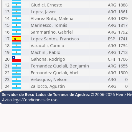
12
Giudici, Ernesto
ARG
1888
13
Lopez, Javier
ARG
1861
14
Alvarez Brito, Malena
ARG
1829
15
Marinesco, Tomás
ARG
1817
16
Sammartino, Gabriel
ARG
1792
17
Lopez Santos, Francisco
ESP
1741
18
Varacalli, Camilo
ARG
1734
19
Machini, Pablo
ARG
1713
20
Gahona, Rodrigo
CHI
1706
21
Fernandez Quelali, Benjamin
ARG
1655
22
Fernandez Quelali, Abel
ARG
1500
23
Velasquez, Nelson
ARG
0
24
Zallocco, Agustin
ARG
0
Servidor de Resultados de Torneos de Ajedrez
© 2006-2026 Heinz H
Aviso legal/Condiciones de uso