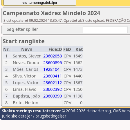
Campeonato Xadrez Mindelo 2024
Sidst opdateret 09.02.2024 13:35:47, Oprettet af/Sidste upload: FEDERAÇ
Søg efter spiller
Start rangliste
Nr.
Navn
FideID
FED
Rat
1
Santos, Steven
23602058
CPV
1649
2
Neves, Diogo
23600896
CPV
1562
3
Mões, Carlos
1928104
CPV
1473
4
Silva, Victor
23600411
CPV
1440
5
Lopes, Victor
23602112
CPV
1367
6
Lima, Flávio
23602392
CPV
1250
7
Baptista, João
23600390
CPV
1198
8
Brito, Helton
CPV
0
Skakturnerings resultatserver
© 2006-2026 Heinz Herzog
, CMS-Ver
Juridiske detaljer / brugsbetingelser