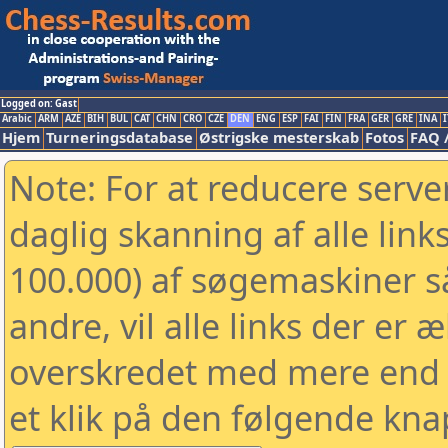
Logged on: Gast
Arabic
ARM
AZE
BIH
BUL
CAT
CHN
CRO
CZE
DEN
ENG
ESP
FAI
FIN
FRA
GER
GRE
INA
I
Hjem
Turneringsdatabase
Østrigske mesterskab
Fotos
FAQ 
Note: For at reducere serv
daglig skanning af alle link
100.000) af søgemaskiner 
andre, vil alle links der er 
overskredet med mere end to
et klik på den følgende kna