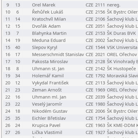
9
13
Orel Marek
CZE
2111
nereg.
10
6
Řehůřek Lukáš
CZE
2156
ŠK Bystrc Oiler
11
14
Kratochvíl Milan
CZE
2106
Šachový klub L
12
15
Dvořák Adam
CZE
2051
Šachový klub L
13
7
Blahynka Martin
CZE
2153
ŠK Duras BVK
14
19
Meduna Eduard
CZE
2002
Šachový klub L
15
40
Slepov Kyryl
CZE
1544
VSK Universita
16
17
Messerschmidt Stanislav
CZE
2021
OREL Ořechov
17
10
Pakosta Miroslav
CZE
2128
ŠK Vinohrady 
18
8
Uhmann st. Jan
CZE
2142
ŠK Hustopeče
19
34
Holemář Kamil
CZE
1792
Moravská Slav
20
12
Vykydal František
CZE
2113
Šachový klub L
21
23
Zeman Arnošt
CZE
1969
OREL Ořechov
22
16
Uhmann ml. Jan
CZE
2039
Šachový klub L
23
22
Veselý Jaromír
CZE
1980
Šachový klub L
24
18
Nikodém Gustav
CZE
2006
ŠK Bystrc Oiler
25
35
Eichler Břetislav
CZE
1754
Šachový klub L
26
24
Krupica Pavel
CZE
1963
ŠK KME-DDM 
27
26
Lička Vlastimil
CZE
1927
Šachový klub L