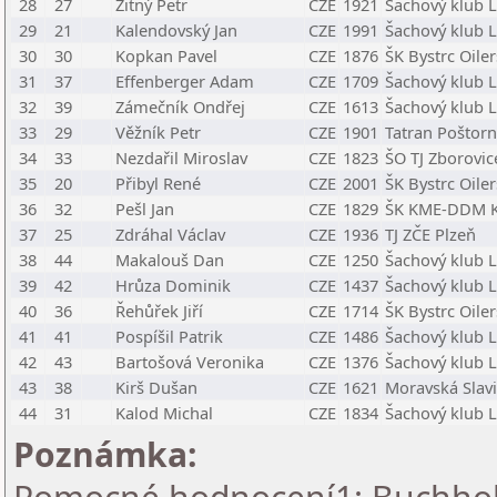
28
27
Žitný Petr
CZE
1921
Šachový klub L
29
21
Kalendovský Jan
CZE
1991
Šachový klub L
30
30
Kopkan Pavel
CZE
1876
ŠK Bystrc Oiler
31
37
Effenberger Adam
CZE
1709
Šachový klub L
32
39
Zámečník Ondřej
CZE
1613
Šachový klub L
33
29
Věžník Petr
CZE
1901
Tatran Poštor
34
33
Nezdařil Miroslav
CZE
1823
ŠO TJ Zborovic
35
20
Přibyl René
CZE
2001
ŠK Bystrc Oiler
36
32
Pešl Jan
CZE
1829
ŠK KME-DDM 
37
25
Zdráhal Václav
CZE
1936
TJ ZČE Plzeň
38
44
Makalouš Dan
CZE
1250
Šachový klub L
39
42
Hrůza Dominik
CZE
1437
Šachový klub L
40
36
Řehůřek Jiří
CZE
1714
ŠK Bystrc Oiler
41
41
Pospíšil Patrik
CZE
1486
Šachový klub L
42
43
Bartošová Veronika
CZE
1376
Šachový klub L
43
38
Kirš Dušan
CZE
1621
Moravská Slav
44
31
Kalod Michal
CZE
1834
Šachový klub L
Poznámka: