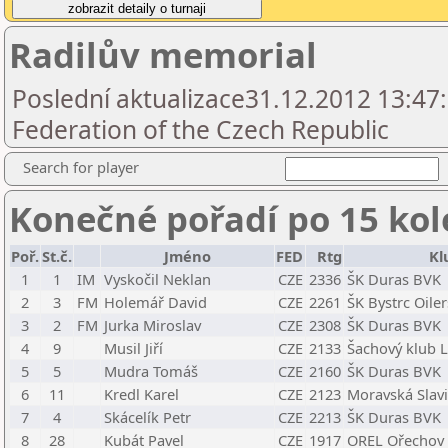
Radilův memorial
Poslední aktualizace31.12.2012 13:47
Federation of the Czech Republic
Search for player
Konečné pořadí po 15 kol
Poř.
St.č.
Jméno
FED
Rtg
Kl
1
1
IM
Vyskočil Neklan
CZE
2336
ŠK Duras BVK
2
3
FM
Holemář David
CZE
2261
ŠK Bystrc Oiler
3
2
FM
Jurka Miroslav
CZE
2308
ŠK Duras BVK
4
9
Musil Jiří
CZE
2133
Šachový klub L
5
5
Mudra Tomáš
CZE
2160
ŠK Duras BVK
6
11
Kredl Karel
CZE
2123
Moravská Slav
7
4
Skácelík Petr
CZE
2213
ŠK Duras BVK
8
28
Kubát Pavel
CZE
1917
OREL Ořechov