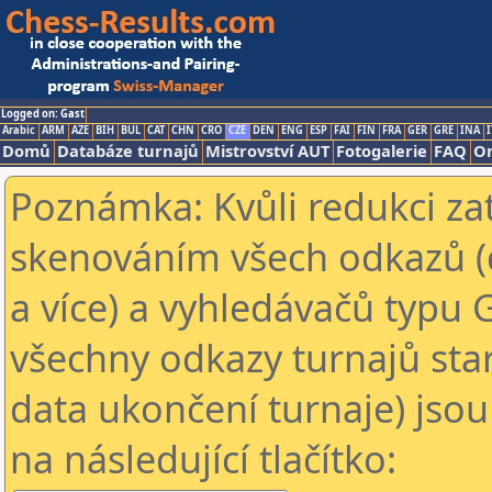
Logged on: Gast
Arabic
ARM
AZE
BIH
BUL
CAT
CHN
CRO
CZE
DEN
ENG
ESP
FAI
FIN
FRA
GER
GRE
INA
I
Domů
Databáze turnajů
Mistrovství AUT
Fotogalerie
FAQ
On
Poznámka: Kvůli redukci za
skenováním všech odkazů (
a více) a vyhledávačů typu 
všechny odkazy turnajů star
data ukončení turnaje) jsou
na následující tlačítko: