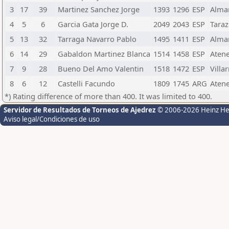
3
17
39
Martinez Sanchez Jorge
1393
1296
ESP
Alma
4
5
6
Garcia Gata Jorge D.
2049
2043
ESP
Tara
5
13
32
Tarraga Navarro Pablo
1495
1411
ESP
Alma
6
14
29
Gabaldon Martinez Blanca
1514
1458
ESP
Aten
7
9
28
Bueno Del Amo Valentin
1518
1472
ESP
Villa
8
6
12
Castelli Facundo
1809
1745
ARG
Aten
*) Rating difference of more than 400. It was limited to 400.
Servidor de Resultados de Torneos de Ajedrez
© 2006-2026 Heinz H
Aviso legal/Condiciones de uso