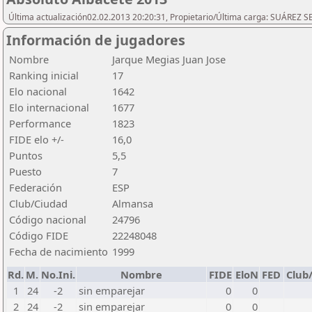
Última actualización02.02.2013 20:20:31, Propietario/Última carga: SUÁREZ
Información de jugadores
Nombre
Jarque Megias Juan Jose
Ranking inicial
17
Elo nacional
1642
Elo internacional
1677
Performance
1823
FIDE elo +/-
16,0
Puntos
5,5
Puesto
7
Federación
ESP
Club/Ciudad
Almansa
Código nacional
24796
Código FIDE
22248048
Fecha de nacimiento
1999
Rd.
M.
No.Ini.
Nombre
FIDE
EloN
FED
Club
1
24
-2
sin emparejar
0
0
2
24
-2
sin emparejar
0
0