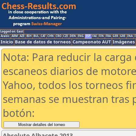
Logged on: Gast
Arabic
ARM
AZE
BIH
BUL
CAT
CHN
CRO
CZE
DEN
ENG
ESP
FAI
FIN
FRA
GER
GRE
INA
I
Inicio
Base de datos de torneos
Campeonato AUT
Imágenes
Nota: Para reducir la carga 
escaneos diarios de motor
Yahoo, todos los torneos f
semanas se muestran tras p
botón:
Absoluto Albacete 2013