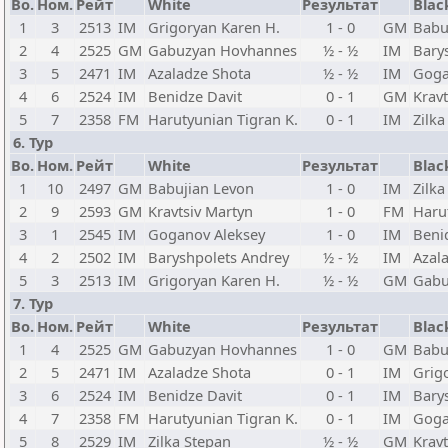
Bo.
Ном.
Рейт
White
Результат
Blac
1
3
2513
IM
Grigoryan Karen H.
1 - 0
GM
Babu
2
4
2525
GM
Gabuzyan Hovhannes
½ - ½
IM
Bary
3
5
2471
IM
Azaladze Shota
½ - ½
IM
Goga
4
6
2524
IM
Benidze Davit
0 - 1
GM
Kravt
5
7
2358
FM
Harutyunian Tigran K.
0 - 1
IM
Zilka
6. Тур
Bo.
Ном.
Рейт
White
Результат
Blac
1
10
2497
GM
Babujian Levon
1 - 0
IM
Zilka
2
9
2593
GM
Kravtsiv Martyn
1 - 0
FM
Haru
3
1
2545
IM
Goganov Aleksey
1 - 0
IM
Beni
4
2
2502
IM
Baryshpolets Andrey
½ - ½
IM
Azal
5
3
2513
IM
Grigoryan Karen H.
½ - ½
GM
Gabu
7. Тур
Bo.
Ном.
Рейт
White
Результат
Blac
1
4
2525
GM
Gabuzyan Hovhannes
1 - 0
GM
Babu
2
5
2471
IM
Azaladze Shota
0 - 1
IM
Grig
3
6
2524
IM
Benidze Davit
0 - 1
IM
Bary
4
7
2358
FM
Harutyunian Tigran K.
0 - 1
IM
Goga
5
8
2529
IM
Zilka Stepan
½ - ½
GM
Kravt