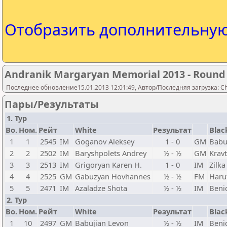
Отобразить дополнительну
Andranik Margaryan Memorial 2013 - Round
Последнее обновление15.01.2013 12:01:49, Автор/Последняя загрузка: C
Пары/Результаты
1. Тур
Bo.
Ном.
Рейт
White
Результат
Blac
1
1
2545
IM
Goganov Aleksey
1 - 0
GM
Babu
2
2
2502
IM
Baryshpolets Andrey
½ - ½
GM
Kravt
3
3
2513
IM
Grigoryan Karen H.
1 - 0
IM
Zilka
4
4
2525
GM
Gabuzyan Hovhannes
½ - ½
FM
Haru
5
5
2471
IM
Azaladze Shota
½ - ½
IM
Beni
2. Тур
Bo.
Ном.
Рейт
White
Результат
Blac
1
10
2497
GM
Babujian Levon
½ - ½
IM
Beni