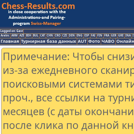
Logged on: Gast
Arabic
ARM
AZE
BIH
BUL
CAT
CHN
CRO
CZE
DEN
ENG
ESP
FAI
FIN
FRA
GER
GRE
INA
I
Главная
Турнирная база данных
AUT
Фото
ЧАВО
Онлайн
Примечание: Чтобы снизи
из-за ежедневного скани
поисковыми системами ти
проч., все ссылки на тур
месяцев (с даты окончан
после клика по данной кн