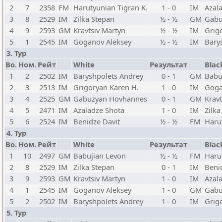
2
7
2358
FM
Harutyunian Tigran K.
1 - 0
IM
Azal
3
8
2529
IM
Zilka Stepan
½ - ½
GM
Gabu
4
9
2593
GM
Kravtsiv Martyn
½ - ½
IM
Grig
5
1
2545
IM
Goganov Aleksey
½ - ½
IM
Bary
3. Тур
Bo.
Ном.
Рейт
White
Результат
Blac
1
2
2502
IM
Baryshpolets Andrey
0 - 1
GM
Babu
2
3
2513
IM
Grigoryan Karen H.
1 - 0
IM
Goga
3
4
2525
GM
Gabuzyan Hovhannes
0 - 1
GM
Kravt
4
5
2471
IM
Azaladze Shota
1 - 0
IM
Zilka
5
6
2524
IM
Benidze Davit
½ - ½
FM
Haru
4. Тур
Bo.
Ном.
Рейт
White
Результат
Blac
1
10
2497
GM
Babujian Levon
½ - ½
FM
Haru
2
8
2529
IM
Zilka Stepan
0 - 1
IM
Beni
3
9
2593
GM
Kravtsiv Martyn
1 - 0
IM
Azal
4
1
2545
IM
Goganov Aleksey
1 - 0
GM
Gabu
5
2
2502
IM
Baryshpolets Andrey
1 - 0
IM
Grig
5. Тур