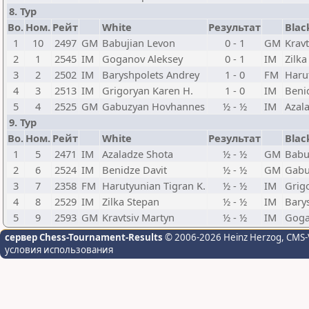
8. Тур
Bo.
Ном.
Рейт
White
Результат
Blac
1
10
2497
GM
Babujian Levon
0 - 1
GM
Kravt
2
1
2545
IM
Goganov Aleksey
0 - 1
IM
Zilka
3
2
2502
IM
Baryshpolets Andrey
1 - 0
FM
Haru
4
3
2513
IM
Grigoryan Karen H.
1 - 0
IM
Beni
5
4
2525
GM
Gabuzyan Hovhannes
½ - ½
IM
Azal
9. Тур
Bo.
Ном.
Рейт
White
Результат
Blac
1
5
2471
IM
Azaladze Shota
½ - ½
GM
Babu
2
6
2524
IM
Benidze Davit
½ - ½
GM
Gabu
3
7
2358
FM
Harutyunian Tigran K.
½ - ½
IM
Grig
4
8
2529
IM
Zilka Stepan
½ - ½
IM
Bary
5
9
2593
GM
Kravtsiv Martyn
½ - ½
IM
Goga
сервер Chess-Tournament-Results
© 2006-2026 Heinz Herzog
, CMS-
условия использования