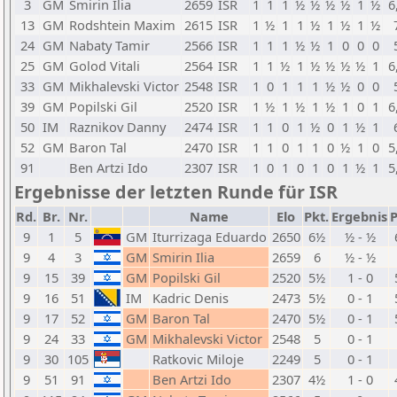
3
GM
Smirin Ilia
2659
ISR
1
1
1
½
½
½
½
1
½
6
13
GM
Rodshtein Maxim
2615
ISR
1
½
1
1
½
1
½
1
½
24
GM
Nabaty Tamir
2566
ISR
1
1
1
½
½
1
0
0
0
25
GM
Golod Vitali
2564
ISR
1
1
½
1
½
½
½
½
1
6
33
GM
Mikhalevski Victor
2548
ISR
1
0
1
1
1
½
½
0
0
39
GM
Popilski Gil
2520
ISR
1
½
1
½
1
½
1
0
1
6
50
IM
Raznikov Danny
2474
ISR
1
1
0
1
½
0
1
½
1
52
GM
Baron Tal
2470
ISR
1
1
0
1
1
0
½
1
0
5
91
Ben Artzi Ido
2307
ISR
1
0
1
0
1
0
1
½
1
5
Ergebnisse der letzten Runde für ISR
Rd.
Br.
Nr.
Name
Elo
Pkt.
Ergebnis
P
9
1
5
GM
Iturrizaga Eduardo
2650
6½
½ - ½
9
4
3
GM
Smirin Ilia
2659
6
½ - ½
9
15
39
GM
Popilski Gil
2520
5½
1 - 0
9
16
51
IM
Kadric Denis
2473
5½
0 - 1
9
17
52
GM
Baron Tal
2470
5½
0 - 1
9
24
33
GM
Mikhalevski Victor
2548
5
0 - 1
9
30
105
Ratkovic Miloje
2249
5
0 - 1
9
51
91
Ben Artzi Ido
2307
4½
1 - 0