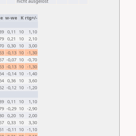
nicht ausgelost
e
w-we
K
rtg+/-
89
0,11
10
1,10
79
0,21
10
2,10
70
0,30
10
3,00
63
-0,13
10
-1,30
57
-0,07
10
-0,70
63
-0,13
10
-1,30
64
-0,14
10
-1,40
64
0,36
10
3,60
62
-0,12
10
-1,20
89
0,11
10
1,10
79
-0,29
10
-2,90
80
0,20
10
2,00
67
0,33
10
3,30
61
-0,11
10
-1,10