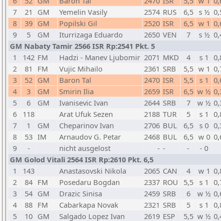
6
52
GM
Baron Tal
2470
ISR
5,5
w 1
0,
7
21
GM
Yemelin Vasily
2574
RUS
6,5
s ½
0,
8
39
GM
Popilski Gil
2520
ISR
6,5
w 1
0,
9
5
GM
Iturrizaga Eduardo
2650
VEN
7
s ½
0,
GM Nabaty Tamir 2566 ISR Rp:2541 Pkt. 5
1
142
FM
Hadzi - Manev Ljubomir
2071
MKD
4
s 1
0,
2
81
FM
Vujic Mihailo
2361
SRB
5,5
w 1
0,
3
52
GM
Baron Tal
2470
ISR
5,5
s 1
0,
4
3
GM
Smirin Ilia
2659
ISR
6,5
w ½
0,
5
6
GM
Ivanisevic Ivan
2644
SRB
7
w ½
0,
6
118
Arat Ufuk Sezen
2188
TUR
5
s 1
0,
7
1
GM
Cheparinov Ivan
2706
BUL
6,5
s 0
0,
8
53
IM
Arnaudov G. Petar
2468
BUL
6,5
w 0
0,
9
-
nicht ausgelost
-
-
-
- 0
GM Golod Vitali 2564 ISR Rp:2610 Pkt. 6,5
1
143
Anastasovski Nikola
2065
CAN
4
w 1
0,
2
84
FM
Posedaru Bogdan
2337
ROU
5,5
s 1
0,
3
54
GM
Drazic Sinisa
2459
SRB
6
w ½
0,
4
88
FM
Cabarkapa Novak
2321
SRB
5
s 1
0,
5
10
GM
Salgado Lopez Ivan
2619
ESP
5,5
w ½
0,