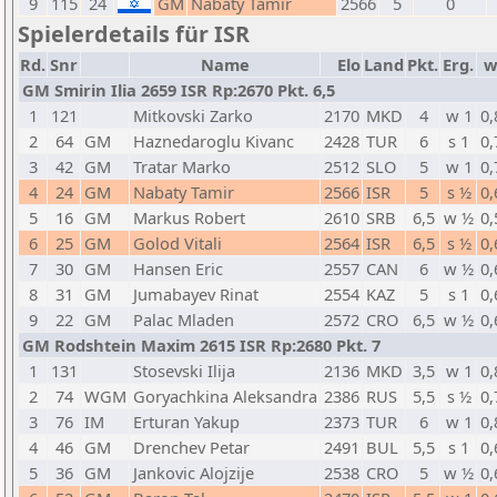
9
115
24
GM
Nabaty Tamir
2566
5
0
Spielerdetails für ISR
Rd.
Snr
Name
Elo
Land
Pkt.
Erg.
w
GM Smirin Ilia 2659 ISR Rp:2670 Pkt. 6,5
1
121
Mitkovski Zarko
2170
MKD
4
w 1
0,
2
64
GM
Haznedaroglu Kivanc
2428
TUR
6
s 1
0,
3
42
GM
Tratar Marko
2512
SLO
5
w 1
0,
4
24
GM
Nabaty Tamir
2566
ISR
5
s ½
0,
5
16
GM
Markus Robert
2610
SRB
6,5
w ½
0,
6
25
GM
Golod Vitali
2564
ISR
6,5
s ½
0,
7
30
GM
Hansen Eric
2557
CAN
6
w ½
0,
8
31
GM
Jumabayev Rinat
2554
KAZ
5
s 1
0,
9
22
GM
Palac Mladen
2572
CRO
6,5
w ½
0,
GM Rodshtein Maxim 2615 ISR Rp:2680 Pkt. 7
1
131
Stosevski Ilija
2136
MKD
3,5
w 1
0,
2
74
WGM
Goryachkina Aleksandra
2386
RUS
5,5
s ½
0,
3
76
IM
Erturan Yakup
2373
TUR
6
w 1
0,
4
46
GM
Drenchev Petar
2491
BUL
5,5
s 1
0,
5
36
GM
Jankovic Alojzije
2538
CRO
5
w ½
0,