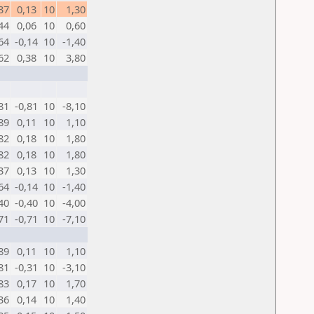
37
0,13
10
1,30
44
0,06
10
0,60
64
-0,14
10
-1,40
62
0,38
10
3,80
81
-0,81
10
-8,10
89
0,11
10
1,10
82
0,18
10
1,80
82
0,18
10
1,80
37
0,13
10
1,30
64
-0,14
10
-1,40
40
-0,40
10
-4,00
71
-0,71
10
-7,10
89
0,11
10
1,10
81
-0,31
10
-3,10
83
0,17
10
1,70
36
0,14
10
1,40