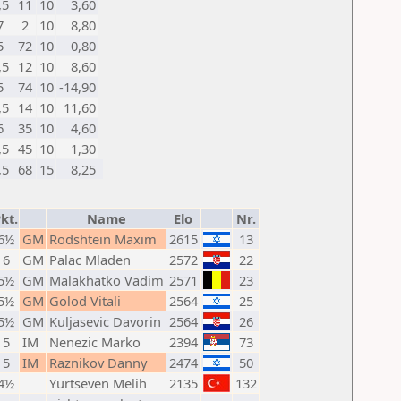
,5
11
10
3,60
7
2
10
8,80
5
72
10
0,80
,5
12
10
8,60
5
74
10
-14,90
,5
14
10
11,60
6
35
10
4,60
,5
45
10
1,30
,5
68
15
8,25
kt.
Name
Elo
Nr.
6½
GM
Rodshtein Maxim
2615
13
6
GM
Palac Mladen
2572
22
5½
GM
Malakhatko Vadim
2571
23
5½
GM
Golod Vitali
2564
25
5½
GM
Kuljasevic Davorin
2564
26
5
IM
Nenezic Marko
2394
73
5
IM
Raznikov Danny
2474
50
4½
Yurtseven Melih
2135
132