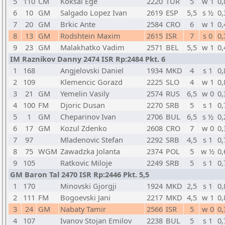
5
110
CM
Koksal Ege
2220
TUR
5
w 1
0,
6
10
GM
Salgado Lopez Ivan
2619
ESP
5,5
s ½
0,
7
20
GM
Brkic Ante
2584
CRO
6
w 1
0,
8
13
GM
Rodshtein Maxim
2615
ISR
7
s 0
0,
9
23
GM
Malakhatko Vadim
2571
BEL
5,5
w 1
0,
IM Raznikov Danny 2474 ISR Rp:2484 Pkt. 6
1
168
Angjelovski Daniel
1934
MKD
4
s 1
0,
2
109
Klemencic Gorazd
2225
SLO
4
w 1
0,
3
21
GM
Yemelin Vasily
2574
RUS
6,5
w 0
0,
4
100
FM
Djoric Dusan
2270
SRB
5
s 1
0,
5
1
GM
Cheparinov Ivan
2706
BUL
6,5
s ½
0,
6
17
GM
Kozul Zdenko
2608
CRO
7
w 0
0,
7
97
Mladenovic Stefan
2292
SRB
4,5
s 1
0,
8
75
WGM
Zawadzka Jolanta
2374
POL
5
w ½
0,
9
105
Ratkovic Miloje
2249
SRB
5
s 1
0,
GM Baron Tal 2470 ISR Rp:2446 Pkt. 5,5
1
170
Minovski Gjorgji
1924
MKD
2,5
s 1
0,
2
111
FM
Bogoevski Jani
2217
MKD
4,5
w 1
0,
3
24
GM
Nabaty Tamir
2566
ISR
5
w 0
0,
4
107
Ivanov Stojan Emilov
2238
BUL
5
s 1
0,