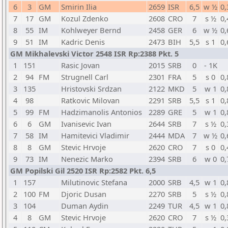
6
3
GM
Smirin Ilia
2659
ISR
6,5
w ½
0,
7
17
GM
Kozul Zdenko
2608
CRO
7
s ½
0,
8
55
IM
Kohlweyer Bernd
2458
GER
6
w ½
0,
9
51
IM
Kadric Denis
2473
BIH
5,5
s 1
0,
GM Mikhalevski Victor 2548 ISR Rp:2388 Pkt. 5
1
151
Rasic Jovan
2015
SRB
0
- 1K
2
94
FM
Strugnell Carl
2301
FRA
5
s 0
0,
3
135
Hristovski Srdzan
2122
MKD
5
w 1
0,
4
98
Ratkovic Milovan
2291
SRB
5,5
s 1
0,
5
99
FM
Hadzimanolis Antonios
2289
GRE
5
w 1
0,
6
6
GM
Ivanisevic Ivan
2644
SRB
7
s ½
0,
7
58
IM
Hamitevici Vladimir
2444
MDA
7
w ½
0,
8
8
GM
Stevic Hrvoje
2620
CRO
7
s 0
0,
9
73
IM
Nenezic Marko
2394
SRB
6
w 0
0,
GM Popilski Gil 2520 ISR Rp:2582 Pkt. 6,5
1
157
Milutinovic Stefana
2000
SRB
4,5
w 1
0,
2
100
FM
Djoric Dusan
2270
SRB
5
s ½
0,
3
104
Duman Aydin
2249
TUR
4,5
w 1
0,
4
8
GM
Stevic Hrvoje
2620
CRO
7
s ½
0,