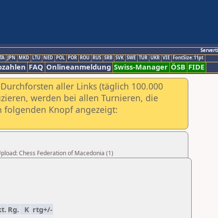
Servert
TA
JPN
MKD
LTU
NED
POL
POR
ROU
RUS
SRB
SVK
SWE
TUR
UKR
VIE
FontSize:11pt
ozahlen
FAQ
Onlineanmeldung
Swiss-Manager
ÖSB
FIDE
urchforsten aller Links (täglich 100.000
ieren, werden bei allen Turnieren, die
ch folgenden Knopf angezeigt:
 Upload: Chess Federation of Macedonia (1)
t.
Rg.
K
rtg+/-