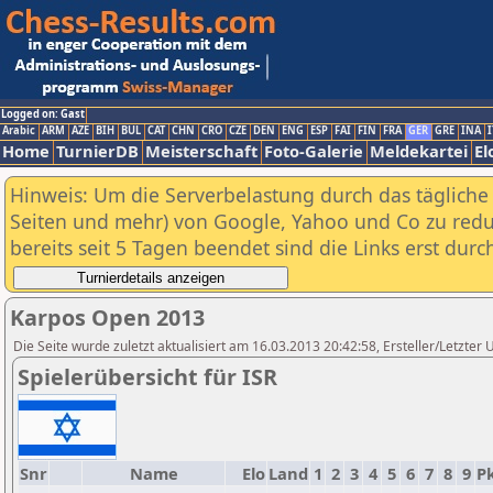
Logged on: Gast
Arabic
ARM
AZE
BIH
BUL
CAT
CHN
CRO
CZE
DEN
ENG
ESP
FAI
FIN
FRA
GER
GRE
INA
I
Home
TurnierDB
Meisterschaft
Foto-Galerie
Meldekartei
El
Hinweis: Um die Serverbelastung durch das tägliche D
Seiten und mehr) von Google, Yahoo und Co zu reduz
bereits seit 5 Tagen beendet sind die Links erst dur
Karpos Open 2013
Die Seite wurde zuletzt aktualisiert am 16.03.2013 20:42:58, Ersteller/Letzter
Spielerübersicht für ISR
Snr
Name
Elo
Land
1
2
3
4
5
6
7
8
9
Pk