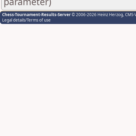
parameter)
Chess-Tournament-Results-Server
© 2006-2026 Heinz Herzog
, CMS-
Legal details/Terms of use