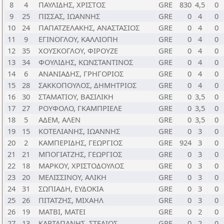
8
4
ΠΑΥΛΙΔΗΣ, ΧΡΙΣΤΟΣ
GRE
830
4,5
0
9
25
ΠΙΣΣΑΣ, ΙΩΑΝΝΗΣ
GRE
0
4
0
10
24
ΠΑΠΑΤΖΕΛΑΚΗΣ, ΑΝΑΣΤΑΣΙΟΣ
GRE
0
4
0
11
9
ΕΓΙΝΟΓΛΟΥ, ΚΑΛΛΙΟΠΗ
GRE
0
4
0
12
35
ΧΟΥΣΚΟΓΛΟΥ, ΦΙΡΟΥΖΕ
GRE
0
4
0
13
34
ΦΟΥΛΙΔΗΣ, ΚΩΝΣΤΑΝΤΙΝΟΣ
GRE
0
4
0
14
6
ΑΝΑΝΙΑΔΗΣ, ΓΡΗΓΟΡΙΟΣ
GRE
0
4
0
15
28
ΣΑΚΚΟΠΟΥΛΟΣ, ΔΗΜΗΤΡΙΟΣ
GRE
0
4
0
16
30
ΣΤΑΜΑΤΙΟΥ, ΒΑΣΙΛΙΚΗ
GRE
0
3,5
0
17
27
ΡΟΥΦΟΛΟ, ΓΚΑΜΠΡΙΕΛΕ
GRE
0
3,5
0
18
5
ΑΔΕΜ, ΑΛΕΝ
GRE
0
3,5
0
19
15
ΚΟΤΕΛΙΑΝΗΣ, ΙΩΑΝΝΗΣ
GRE
0
3
0
20
2
ΚΑΜΠΕΡΙΔΗΣ, ΓΕΩΡΓΙΟΣ
GRE
924
3
0
21
21
ΜΠΟΓΙΑΤΖΗΣ, ΓΕΩΡΓΙΟΣ
GRE
0
3
0
22
18
ΜΑΡΚΟΥ, ΧΡΙΣΤΟΔΟΥΛΟΣ
GRE
0
3
0
23
20
ΜΕΛΙΣΣΙΝΟΥ, ΑΛΙΚΗ
GRE
0
3
0
24
31
ΣΩΠΙΑΔΗ, ΕΥΔΟΚΙΑ
GRE
0
3
0
25
26
ΠΙΤΑΤΖΗΣ, ΜΙΧΑΗΛ
GRE
0
3
0
26
19
ΜΑΤΒΙ, ΜΑΤΕΙ
GRE
0
2
0
27
13
ΚΑΡΤΑΠΑΝΗΣ, ΣΤΕΛΙΟΣ
GRE
0
2
0