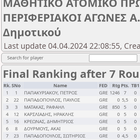
ΜΑΘΗΤΙΚΟ ΑΤΟΜΙΚΟ ΠΡ
ΠΕΡΙΦΕΡΙΑΚΟΙ ΑΓΩΝΕΣ Α.Μ
Δημοτικού
Last update 04.04.2024 22:08:55, Cre
Search for player
Final Ranking after 7 Ro
Rk.
SNo
Name
FED
Rtg
Pts.
TB
1
1
ΠΑΠΑΚΥΡΙΑΚΟΥ, ΠΕΤΡΟΣ
GRE
1246
7
0
2
22
ΠΑΠΑΔΟΠΟΥΛΟΣ, ΠΑΥΛΟΣ
GRE
0
5,5
0
3
3
ΜΑΤΑΚΑΣ, ΡΑΦΑΗΛ
GRE
850
5
0
4
12
ΚΑΡΣΛΙΑΔΗΣ, ΗΡΑΚΛΗΣ
GRE
0
5
0
5
16
ΚΡΕΩΝΑΣ, ΔΗΜΗΤΡΙΟΣ
GRE
0
5
0
6
8
ΔΟΥΡΜΟΥΣ, ΑΚΑΙ
GRE
0
5
0
7
23
ΠΑΠΑΔΟΠΟΥΛΟΣ, ΣΩΤΗΡΙΟΣ
GRE
0
4,5
0