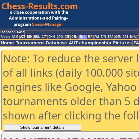
Logged on: Gast
Arabic
ARM
AZE
BIH
BUL
CAT
CHN
CRO
CZE
DEN
ENG
ESP
FAI
FIN
FRA
GER
GRE
INA
I
Home
Tournament-Database
AUT championship
Pictures
F
Note: To reduce the server 
of all links (daily 100.000 s
engines like Google, Yahoo a
tournaments older than 5 d
shown after clicking the fo