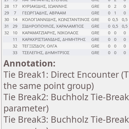
28
17
ΚΥΡΙΑΚΙΔΗΣ, ΙΩΑΝΝΗΣ
GRE
0
2
0
29
7
ΓΕΩΡΓΙΑΔΗΣ, ΑΒΡΑΑΜ
GRE
0
1
0
30
14
ΚΟΛΟΓΙΑΝΝΙΔΗΣ, ΚΩΝΣΤΑΝΤΙΝΟΣ
GRE
0
0,5
0,5
31
29
ΣΙΔΗΡΟΠΟΥΛΟΣ, ΧΑΡΑΛΑΜΠΟΣ
GRE
0
0,5
0,5
32
10
ΚΑΡΑΜΑΤΖΙΑΡΗΣ, ΝΙΚΟΛΑΟΣ
GRE
0
0
0
11
ΚΑΡΑΧΡΙΣΤΙΑΝΙΔΗΣ, ΔΗΜΗΤΡΗΣ
GRE
0
0
0
32
ΤΕΓΞΙΖΙΔΟΥ, ΟΛΓΑ
GRE
0
0
0
33
ΤΣΕΛΕΠΗΣ, ΔΗΜΗΤΡΙΟΣ
GRE
0
0
0
Annotation:
Tie Break1: Direct Encounter (T
the same point group)
Tie Break2: Buchholz Tie-Break
parameter)
Tie Break3: Buchholz Tie-Break