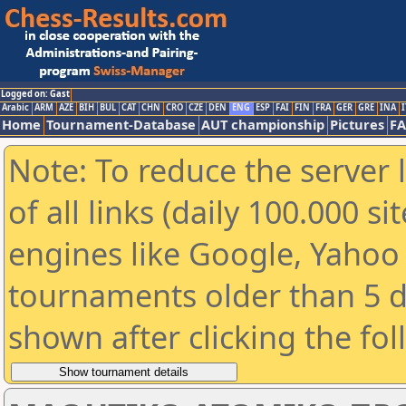
Logged on: Gast
Arabic
ARM
AZE
BIH
BUL
CAT
CHN
CRO
CZE
DEN
ENG
ESP
FAI
FIN
FRA
GER
GRE
INA
I
Home
Tournament-Database
AUT championship
Pictures
F
Note: To reduce the server 
of all links (daily 100.000 s
engines like Google, Yahoo a
tournaments older than 5 d
shown after clicking the fo