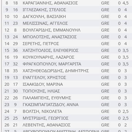
8
18
ΚΑΡΑΓΙΑΝΝΗΣ, ΑΘΑΝΑΣΙΟΣ
GRE
0
4,5
9
16
ΙΓΓΛΕΖΑΚΗΣ, ΣΤΕΛΙΟΣ
GRE
0
4
10
10
ΔΑΓΚΟΥΛΗ, ΒΑΣΙΛΙΚΗ
GRE
0
4
11
23
ΜΕΛΙΣΣΙΝΑΣ, ΑΓΓΕΛΟΣ
GRE
0
4
12
8
ΒΟΥΛΓΑΡΙΔΗΣ, ΕΜΜΑΝΟΥΗΛ
GRE
0
4
13
24
ΜΠΟΛΟΤΣΗΣ, ΑΝΑΣΤΑΣΙΟΣ
GRE
0
4
14
29
ΣΕΡΕΤΗΣ, ΠΕΤΡΟΣ
GRE
0
4
15
36
ΧΑΤΖΗΤΟΛΙΟΣ, ΕΛΕΥΘΕΡΙΟΣ
GRE
0
3,5
16
19
ΚΟΥΚΟΥΝΑΡΗΣ, ΛΑΖΑΡΟΣ
GRE
0
3,5
17
32
ΦΡΑΓΚΟΠΟΥΛΟΥ, ΜΑΡΓΑΡΙΤΑ
GRE
0
3,5
18
35
ΧΑΤΖΗΘΕOΔΩΡΙΔΗΣ, ΔΗΜΗΤΡΗΣ
GRE
0
3
19
13
ΕΥΑΓΓΕΛΟΥ, ΧΡΗΣΤΟΣ
GRE
0
3
20
17
ΙΣΑΑΚΙΔΟΥ, ΜΑΡΙΝΑ
GRE
0
3
21
30
ΤΟΠΟΥΖΗΣ, ΗΛΙΑΣ
GRE
0
3
22
26
ΠΑΛΑΜΠΕΗΣ, ΕΥΘΥΜΗΣ
GRE
0
3
23
9
ΓΚΑΣΙΜΠΑΓΙΑΤΖΙΔΟΥ, ΑΝΝΑ
GRE
0
3
24
7
ΒΟΛΤΣΗ, ΝΙΚΟΛΕΤΑ
GRE
0
2,5
25
25
ΜΥΣΤΡΙΔΗΣ, ΓΕΩΡΓΙΟΣ
GRE
0
2,5
26
21
ΛΕΒΕΝΤΗΣ, ΑΘΑΝΑΣΙΟΣ
GRE
0
2
27
5
ΑΡΓΥΡΟΠΟΥΛΟΥ-ΜΑΤΣΙΝΗ, ΔΕΣΠΟΙΝΑ
GRE
0
2