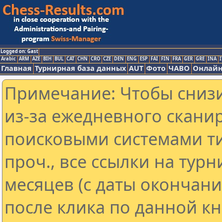
Logged on: Gast
Arabic
ARM
AZE
BIH
BUL
CAT
CHN
CRO
CZE
DEN
ENG
ESP
FAI
FIN
FRA
GER
GRE
INA
I
Главная
Турнирная база данных
AUT
Фото
ЧАВО
Онлайн
Примечание: Чтобы снизи
из-за ежедневного скани
поисковыми системами ти
проч., все ссылки на тур
месяцев (с даты окончан
после клика по данной кн