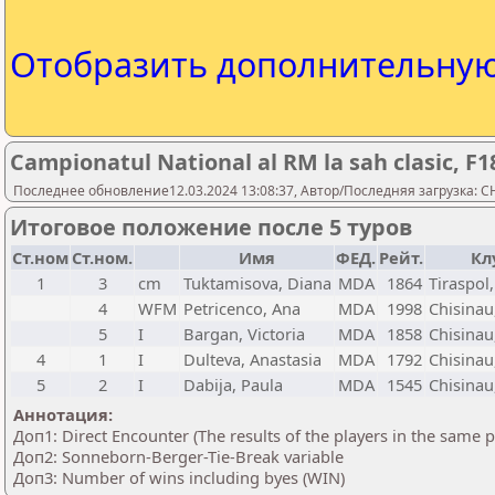
Отобразить дополнительну
Campionatul National al RM la sah clasic, F1
Последнее обновление12.03.2024 13:08:37, Автор/Последняя загрузка:
Итоговое положение после 5 туров
Ст.ном
Ст.ном.
Имя
ФЕД.
Рейт.
Кл
1
3
cm
Tuktamisova, Diana
MDA
1864
Tiraspol,
4
WFM
Petricenco, Ana
MDA
1998
Chisinau
5
I
Bargan, Victoria
MDA
1858
Chisinau
4
1
I
Dulteva, Anastasia
MDA
1792
Chisinau
5
2
I
Dabija, Paula
MDA
1545
Chisinau
Аннотация:
Доп1: Direct Encounter (The results of the players in the same 
Доп2: Sonneborn-Berger-Tie-Break variable
Доп3: Number of wins including byes (WIN)