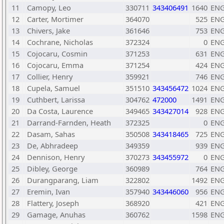
11
Camopy, Leo
330711
343406491
1640
EN
12
Carter, Mortimer
364070
525
EN
13
Chivers, Jake
361646
753
EN
14
Cochrane, Nicholas
372324
0
EN
15
Cojocaru, Cosmin
371253
631
EN
16
Cojocaru, Emma
371254
424
EN
17
Collier, Henry
359921
746
EN
18
Cupela, Samuel
351510
343456472
1024
EN
19
Cuthbert, Larissa
304762
472000
1491
EN
20
Da Costa, Laurence
349465
343427014
928
EN
21
Darrand-Farnden, Heath
372325
0
EN
22
Dasam, Sahas
350508
343418465
725
EN
23
De, Abhradeep
349359
939
EN
24
Dennison, Henry
370273
343455972
0
EN
25
Dibley, George
360989
764
EN
26
Durangparang, Liam
322802
1492
EN
27
Eremin, Ivan
357940
343446060
956
EN
28
Flattery, Joseph
368920
421
EN
29
Gamage, Anuhas
360762
1598
EN