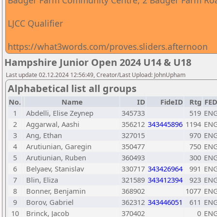
Badger Farm Community Centre, 2 Badger Farm Roa
LJCC Qualifier
https://what3words.com/proves.sliders.afternoon
Hampshire Junior Open 2024 U14 & U18
Last update 02.12.2024 12:56:49, Creator/Last Upload: JohnUpham
Alphabetical list all groups
No.
Name
ID
FideID
Rtg
FE
1
Abdelli, Elise Zeynep
345733
519
EN
2
Aggarwal, Aashi
356212
343445896
1194
EN
3
Ang, Ethan
327015
970
EN
4
Arutiunian, Garegin
350477
750
EN
5
Arutiunian, Ruben
360493
300
EN
6
Belyaev, Stanislav
330717
343426964
991
EN
7
Blin, Eliza
321589
343412394
923
EN
8
Bonner, Benjamin
368902
1077
EN
9
Borov, Gabriel
362312
343446051
611
EN
10
Brinck, Jacob
370402
0
EN