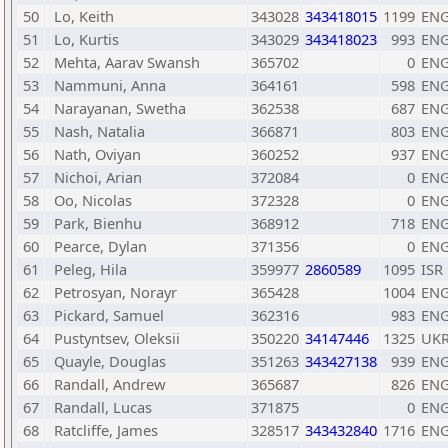
50
Lo, Keith
343028
343418015
1199
EN
51
Lo, Kurtis
343029
343418023
993
EN
52
Mehta, Aarav Swansh
365702
0
EN
53
Nammuni, Anna
364161
598
EN
54
Narayanan, Swetha
362538
687
EN
55
Nash, Natalia
366871
803
EN
56
Nath, Oviyan
360252
937
EN
57
Nichoi, Arian
372084
0
EN
58
Oo, Nicolas
372328
0
EN
59
Park, Bienhu
368912
718
EN
60
Pearce, Dylan
371356
0
EN
61
Peleg, Hila
359977
2860589
1095
ISR
62
Petrosyan, Norayr
365428
1004
EN
63
Pickard, Samuel
362316
983
EN
64
Pustyntsev, Oleksii
350220
34147446
1325
UK
65
Quayle, Douglas
351263
343427138
939
EN
66
Randall, Andrew
365687
826
EN
67
Randall, Lucas
371875
0
EN
68
Ratcliffe, James
328517
343432840
1716
EN