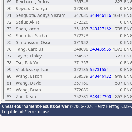
69
Reichardt, Rufus
365743
827
EN
70
Sejwar, Dhairya
372083
0
EN
71
Sengupta, Aditya Vikram
347035
343446116
1637
EN
72
Setlur, Akira
372320
0
EN
73
Shen, Jacob
351407
343427162
735
EN
74
Shumba, Sacha
372323
0
EN
75
Simonsson, Oscar
371932
0
EN
76
Tang, Carolus
348698
343435955
1372
EN
77
Taylor, Finley
354983
722
EN
78
Tse, Pak Yin
371355
0
EN
79
Vrublevskiy, Ivan
372135
55731554
0
EN
80
Wang, Eason
358539
343446132
948
EN
81
Wang, David
357160
507
EN
82
Wang, Brian
372089
0
EN
83
Zhu, Kean
352781
343427200
863
EN
Chess-Tournament-Results-Server
© 2006-2026 Heinz Herzog
, CMS-
Legal details/Terms of use