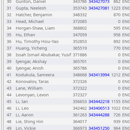
30
Gunton, Daniel
343786
343427073
862
EN
31
Gupta, Neelesh
353743
343427081
1223
EN
32
Hatcher, Benjamin
348332
870
EN
33
Head, Michael
372085
0
EN
34
Horgan-Shaw, Liam
368802
595
EN
35
Hu, Ethan
347059
958
EN
36
Hu, Timothy Hsiu-Yao
352853
892
EN
37
Huang, Yicheng
365519
770
EN
38
Issah Ismail Abubakar, Yusif
371886
0
EN
39
Iyengar, Akshay
365701
0
EN
40
Iyengar, Anish
365786
0
EN
41
Kodukula, Sameera
348668
343413994
1212
EN
42
Konovalov, Taras
372326
0
EN
43
Lane, William
372322
0
EN
44
Levonyan, Levon
372327
0
EN
45
Li, Ian
356653
343442218
1155
EN
46
Li, Leo
342462
343406513
1022
EN
47
Li, Aaron
361263
343444288
726
EN
48
Lie, Shing Hin
364017
939
EN
49
Lin, Vickie
366973
343451250
964
EN