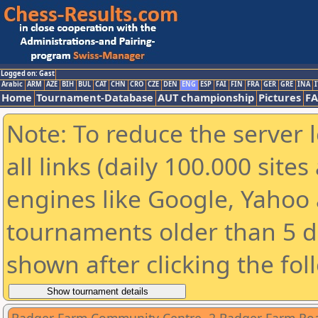
Logged on: Gast
Arabic
ARM
AZE
BIH
BUL
CAT
CHN
CRO
CZE
DEN
ENG
ESP
FAI
FIN
FRA
GER
GRE
INA
I
Home
Tournament-Database
AUT championship
Pictures
F
Note: To reduce the server 
all links (daily 100.000 sit
engines like Google, Yahoo a
tournaments older than 5 d
shown after clicking the fol