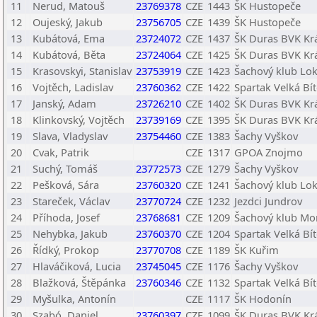
11
Nerud, Matouš
23769378
CZE
1443
ŠK Hustopeče
12
Oujeský, Jakub
23756705
CZE
1439
ŠK Hustopeče
13
Kubátová, Ema
23724072
CZE
1437
ŠK Duras BVK Kr
14
Kubátová, Běta
23724064
CZE
1425
ŠK Duras BVK Kr
15
Krasovskyi, Stanislav
23753919
CZE
1423
Šachový klub Lo
16
Vojtěch, Ladislav
23760362
CZE
1422
Spartak Velká Bí
17
Janský, Adam
23726210
CZE
1402
ŠK Duras BVK Kr
18
Klinkovský, Vojtěch
23739169
CZE
1395
ŠK Duras BVK Kr
19
Slava, Vladyslav
23754460
CZE
1383
Šachy Vyškov
20
Cvak, Patrik
CZE
1317
GPOA Znojmo
21
Suchý, Tomáš
23772573
CZE
1279
Šachy Vyškov
22
Pešková, Sára
23760320
CZE
1241
Šachový klub Lo
23
Stareček, Václav
23770724
CZE
1232
Jezdci Jundrov
24
Příhoda, Josef
23768681
CZE
1209
Šachový klub Mor
25
Nehybka, Jakub
23760370
CZE
1204
Spartak Velká Bí
26
Řídký, Prokop
23770708
CZE
1189
ŠK Kuřim
27
Hlaváčiková, Lucia
23745045
CZE
1176
Šachy Vyškov
28
Blažková, Štěpánka
23760346
CZE
1132
Spartak Velká Bí
29
Myšulka, Antonín
CZE
1117
ŠK Hodonín
30
Szabó, Daniel
23760397
CZE
1099
ŠK Duras BVK Kr