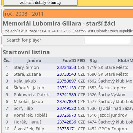
roč. 2008 - 2011
Memoriál Lubomíra Gillara - starší žáci
Poslední aktualizace27.04.2024 16:07:05, Creator/Last Upload: Czech Republic
Search for player
Startovní listina
Čís.
Jméno
FideID
FED
Rtg
Klub/M
1
Starý, Šimon
23734353
CZE
1719
ŠK Staré Město
2
Stará, Zuzana
23733543
CZE
1680
ŠK Staré Město
3
Kala, Jakub
23753897
CZE
1662
Šachový klub Mor
4
Škňouřil, Jakub
23731133
CZE
1653
ŠK Hustopeče
5
Pukowietz, Patrik
23741589
CZE
1626
Šachy Vyškov
6
Mikoláš, Jakub
23767839
CZE
1577
Šachový klub Lo
7
Šorf, Filip
23749520
CZE
1536
TJ Žďár nad Sáza
8
Komárek, Tobiáš
23726970
CZE
1516
Jezdci Jundrov
9
Horák, Hanuš
23742836
CZE
1474
Šachový klub Lo
10
Čtveráček, Filip
23735171
CZE
1452
GPOA Znojmo