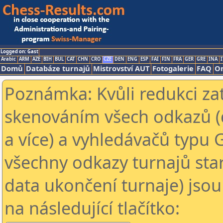
Logged on: Gast
Arabic
ARM
AZE
BIH
BUL
CAT
CHN
CRO
CZE
DEN
ENG
ESP
FAI
FIN
FRA
GER
GRE
INA
I
Domů
Databáze turnajů
Mistrovství AUT
Fotogalerie
FAQ
On
Poznámka: Kvůli redukci za
skenováním všech odkazů (
a více) a vyhledávačů typu 
všechny odkazy turnajů star
data ukončení turnaje) jsou
na následující tlačítko: