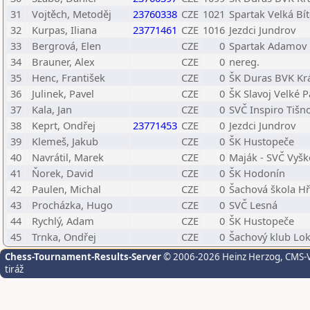
31
Vojtěch, Metoděj
23760338
CZE
1021
Spartak Velká Bí
32
Kurpas, Iliana
23771461
CZE
1016
Jezdci Jundrov
33
Bergrová, Elen
CZE
0
Spartak Adamov
34
Brauner, Alex
CZE
0
nereg.
35
Henc, František
CZE
0
ŠK Duras BVK Kr
36
Julinek, Pavel
CZE
0
ŠK Slavoj Velké P
37
Kala, Jan
CZE
0
SVČ Inspiro Tišn
38
Keprt, Ondřej
23771453
CZE
0
Jezdci Jundrov
39
Klemeš, Jakub
CZE
0
ŠK Hustopeče
40
Navrátil, Marek
CZE
0
Maják - SVČ Vyšk
41
Ňorek, David
CZE
0
ŠK Hodonín
42
Paulen, Michal
CZE
0
Šachová škola Hř
43
Procházka, Hugo
CZE
0
SVČ Lesná
44
Rychlý, Adam
CZE
0
ŠK Hustopeče
45
Trnka, Ondřej
CZE
0
Šachový klub Lo
Chess-Tournament-Results-Server
© 2006-2026 Heinz Herzog
, CMS-
tiráž