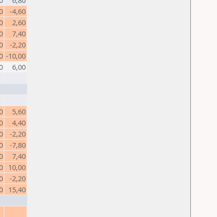
0
6,80
0
-4,60
0
2,60
0
7,40
0
-2,20
0
-10,00
0
6,00
0
5,60
0
4,40
0
-2,20
0
-7,80
0
7,40
0
10,00
0
-2,20
0
15,40