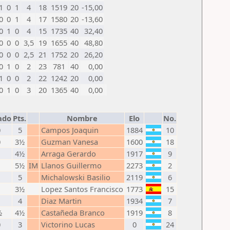
1
0
1
4
18
1519
20
-15,00
0
0
1
4
17
1580
20
-13,60
0
1
0
4
15
1735
40
32,40
0
0
0
3,5
19
1655
40
48,80
0
0
0
2,5
21
1752
20
26,20
0
1
0
2
23
781
40
0,00
1
0
0
2
22
1242
20
0,00
0
1
0
3
20
1365
40
0,00
ado
Pts.
Nombre
Elo
No.
0
5
Campos Joaquin
1884
10
0
3½
Guzman Vanesa
1600
18
1
4½
Arraga Gerardo
1917
9
1
5½
IM
Llanos Guillermo
2273
2
1
5
Michalowski Basilio
2119
6
1
3½
Lopez Santos Francisco
1773
15
1
4
Diaz Martin
1934
7
½
4½
Castañeda Branco
1919
8
0
3
Victorino Lucas
0
24