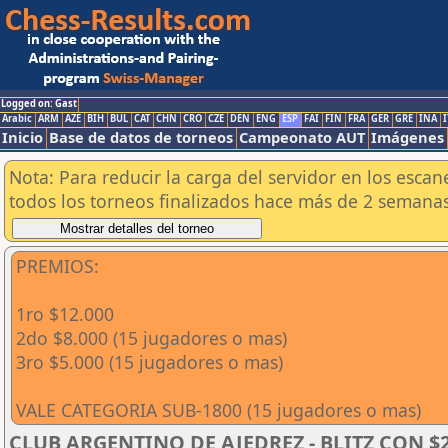
Logged on: Gast
Arabic
ARM
AZE
BIH
BUL
CAT
CHN
CRO
CZE
DEN
ENG
ESP
FAI
FIN
FRA
GER
GRE
INA
I
Inicio
Base de datos de torneos
Campeonato AUT
Imágenes
Nota: Para reducir la carga del servidor en los esc
todos los torneos finalizados hace más de 2 semanas
PREMIOS:
1ro $12.000
2do $8.000 (15 jugadores o mas)
3ro $5.000 (15 jugadores o mas)
VALE CATEGORIA SUB-1800 (15 jugadores o mas)
CLUB ARGENTINO DE AJEDREZ - BLITZ CON $25