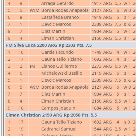
4
9
Arraga Gerardo
1917
ARG
5,5
w 1
2
5
5
WIM
Borda Rodas Anapaola
2127
ARG
6
w 0
2
6
8
Castañeda Branco
1919
ARG
5
s 1
2
7
1
Devcic Marcos
2339
ARG
7,5
s ½
2
8
7
Diaz Martin
1934
ARG
5
w 1
2
9
4
Elman Christian
2150
ARG
5,5
s 1
2
FM Silva Luca 2200 ARG Rp:2303 Pts. 7,5
1
16
Garcia Facundo
1749
ARG
4
w 1
2
2
17
Gauna Tello Tiziano
1692
ARG
4
s 1
2
3
2
IM
Llanos Guillermo
2273
ARG
6,5
w 1
2
4
6
Michalowski Basilio
2119
ARG
6
s 1
2
5
1
Devcic Marcos
2339
ARG
7,5
s ½
2
6
5
WIM
Borda Rodas Anapaola
2127
ARG
6
w 0
2
7
7
Diaz Martin
1934
ARG
5
s 1
2
8
4
Elman Christian
2150
ARG
5,5
w 1
2
9
10
Campos Joaquin
1884
ARG
5
w 1
2
Elman Christian 2150 ARG Rp:2058 Pts. 5,5
1
17
Gauna Tello Tiziano
1692
ARG
4
s 0
2
2
19
Cadranel Samuel
1544
ARG
2,5
w 1
2
3
13
Colaneri Matias
1811
ARG
4
s 1
2