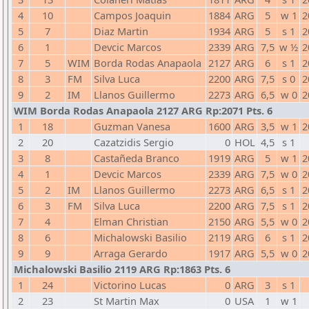
4
10
Campos Joaquin
1884
ARG
5
w 1
2
5
7
Diaz Martin
1934
ARG
5
s 1
2
6
1
Devcic Marcos
2339
ARG
7,5
w ½
2
7
5
WIM
Borda Rodas Anapaola
2127
ARG
6
s 1
2
8
3
FM
Silva Luca
2200
ARG
7,5
s 0
2
9
2
IM
Llanos Guillermo
2273
ARG
6,5
w 0
2
WIM Borda Rodas Anapaola 2127 ARG Rp:2071 Pts. 6
1
18
Guzman Vanesa
1600
ARG
3,5
w 1
2
2
20
Cazatzidis Sergio
0
HOL
4,5
s 1
3
8
Castañeda Branco
1919
ARG
5
w 1
2
4
1
Devcic Marcos
2339
ARG
7,5
w 0
2
5
2
IM
Llanos Guillermo
2273
ARG
6,5
s 1
2
6
3
FM
Silva Luca
2200
ARG
7,5
s 1
2
7
4
Elman Christian
2150
ARG
5,5
w 0
2
8
6
Michalowski Basilio
2119
ARG
6
s 1
2
9
9
Arraga Gerardo
1917
ARG
5,5
w 0
2
Michalowski Basilio 2119 ARG Rp:1863 Pts. 6
1
24
Victorino Lucas
0
ARG
3
s 1
2
23
St Martin Max
0
USA
1
w 1