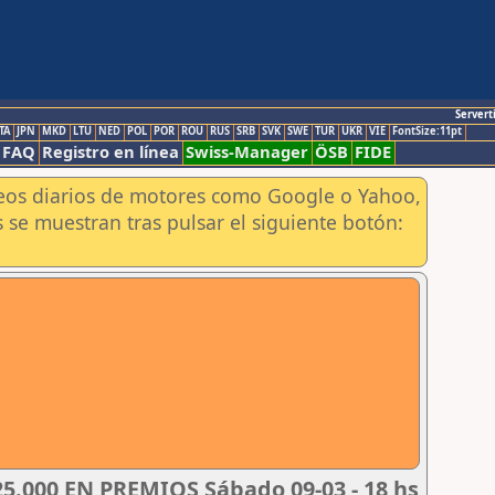
Servert
TA
JPN
MKD
LTU
NED
POL
POR
ROU
RUS
SRB
SVK
SWE
TUR
UKR
VIE
FontSize:11pt
FAQ
Registro en línea
Swiss-Manager
ÖSB
FIDE
aneos diarios de motores como Google o Yahoo,
 se muestran tras pulsar el siguiente botón:
.000 EN PREMIOS Sábado 09-03 - 18 hs