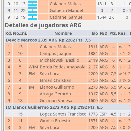
9
10
13
Colaneri Matias
1811
3
1 - 
9
11
22
Galperin Manuel
0
2
0 - 
9
12
19
Cadranel Samuel
1544
2½
0
Detalles de jugadores ARG
Rd.
No.Ini.
Nombre
Elo
FED
Pts.
Res.
Devcic Marcos 2339 ARG Rp:2282 Pts. 7,5
1
13
Colaneri Matias
1811
ARG
4
w 1
2
2
10
Campos Joaquin
1884
ARG
5
s 1
2
3
6
Michalowski Basilio
2119
ARG
6
w 1
2
4
5
WIM
Borda Rodas Anapaola
2127
ARG
6
s 1
2
5
3
FM
Silva Luca
2200
ARG
7,5
w ½
2
6
4
Elman Christian
2150
ARG
5,5
s ½
2
7
2
IM
Llanos Guillermo
2273
ARG
6,5
w ½
2
8
9
Arraga Gerardo
1917
ARG
5,5
s 1
2
9
18
Guzman Vanesa
1600
ARG
3,5
w 1
2
IM Llanos Guillermo 2273 ARG Rp:2192 Pts. 6,5
1
15
Lopez Santos Francisco
1773
ESP
4,5
s 1
2
2
11
Giudici Ernesto
1871
ARG
4
w 1
2
3
3
FM
Silva Luca
2200
ARG
7,5
s 0
2