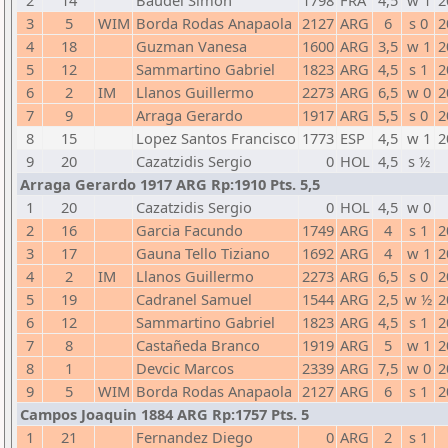
2
14
Baudel Simon
1798
FRA
4,5
w 1
2
3
5
WIM
Borda Rodas Anapaola
2127
ARG
6
s 0
2
4
18
Guzman Vanesa
1600
ARG
3,5
w 1
2
5
12
Sammartino Gabriel
1823
ARG
4,5
s 1
2
6
2
IM
Llanos Guillermo
2273
ARG
6,5
w 0
2
7
9
Arraga Gerardo
1917
ARG
5,5
s 0
2
8
15
Lopez Santos Francisco
1773
ESP
4,5
w 1
2
9
20
Cazatzidis Sergio
0
HOL
4,5
s ½
Arraga Gerardo 1917 ARG Rp:1910 Pts. 5,5
1
20
Cazatzidis Sergio
0
HOL
4,5
w 0
2
16
Garcia Facundo
1749
ARG
4
s 1
2
3
17
Gauna Tello Tiziano
1692
ARG
4
w 1
2
4
2
IM
Llanos Guillermo
2273
ARG
6,5
s 0
2
5
19
Cadranel Samuel
1544
ARG
2,5
w ½
2
6
12
Sammartino Gabriel
1823
ARG
4,5
s 1
2
7
8
Castañeda Branco
1919
ARG
5
w 1
2
8
1
Devcic Marcos
2339
ARG
7,5
w 0
2
9
5
WIM
Borda Rodas Anapaola
2127
ARG
6
s 1
2
Campos Joaquin 1884 ARG Rp:1757 Pts. 5
1
21
Fernandez Diego
0
ARG
2
s 1