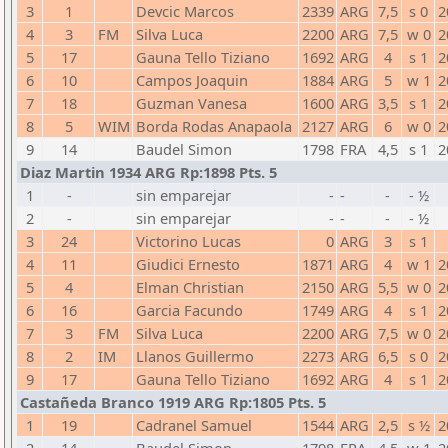
3
1
Devcic Marcos
2339
ARG
7,5
s 0
2
4
3
FM
Silva Luca
2200
ARG
7,5
w 0
2
5
17
Gauna Tello Tiziano
1692
ARG
4
s 1
2
6
10
Campos Joaquin
1884
ARG
5
w 1
2
7
18
Guzman Vanesa
1600
ARG
3,5
s 1
2
8
5
WIM
Borda Rodas Anapaola
2127
ARG
6
w 0
2
9
14
Baudel Simon
1798
FRA
4,5
s 1
2
Diaz Martin 1934 ARG Rp:1898 Pts. 5
1
-
sin emparejar
-
-
-
- ½
2
-
sin emparejar
-
-
-
- ½
3
24
Victorino Lucas
0
ARG
3
s 1
4
11
Giudici Ernesto
1871
ARG
4
w 1
2
5
4
Elman Christian
2150
ARG
5,5
w 0
2
6
16
Garcia Facundo
1749
ARG
4
s 1
2
7
3
FM
Silva Luca
2200
ARG
7,5
w 0
2
8
2
IM
Llanos Guillermo
2273
ARG
6,5
s 0
2
9
17
Gauna Tello Tiziano
1692
ARG
4
s 1
2
Castañeda Branco 1919 ARG Rp:1805 Pts. 5
1
19
Cadranel Samuel
1544
ARG
2,5
s ½
2