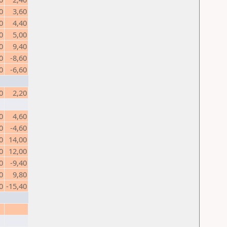
0
3,60
0
4,40
0
5,00
0
9,40
0
-8,60
0
-6,60
0
2,20
0
4,60
0
-4,60
0
14,00
0
12,00
0
-9,40
0
9,80
0
-15,40