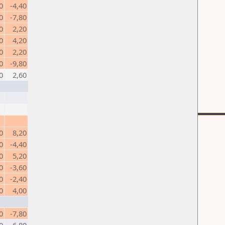
0
-4,40
0
-7,80
0
2,20
0
4,20
0
2,20
0
-9,80
0
2,60
0
8,20
0
-4,40
0
5,20
0
-3,60
0
-2,40
0
4,00
0
-7,80