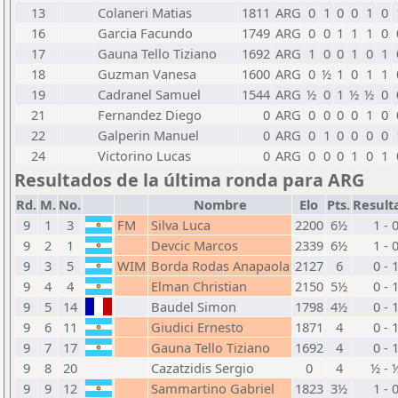
13
Colaneri Matias
1811
ARG
0
1
0
0
1
0
16
Garcia Facundo
1749
ARG
0
0
1
1
1
0
17
Gauna Tello Tiziano
1692
ARG
1
0
0
1
0
1
18
Guzman Vanesa
1600
ARG
0
½
1
0
1
1
19
Cadranel Samuel
1544
ARG
½
0
1
½
½
0
21
Fernandez Diego
0
ARG
0
0
0
0
1
0
22
Galperin Manuel
0
ARG
0
1
0
0
0
0
24
Victorino Lucas
0
ARG
0
0
0
1
0
1
Resultados de la última ronda para ARG
Rd.
M.
No.
Nombre
Elo
Pts.
Result
9
1
3
FM
Silva Luca
2200
6½
1 - 
9
2
1
Devcic Marcos
2339
6½
1 - 
9
3
5
WIM
Borda Rodas Anapaola
2127
6
0 - 
9
4
4
Elman Christian
2150
5½
0 - 
9
5
14
Baudel Simon
1798
4½
0 - 
9
6
11
Giudici Ernesto
1871
4
0 - 
9
7
17
Gauna Tello Tiziano
1692
4
0 - 
9
8
20
Cazatzidis Sergio
0
4
½ - 
9
9
12
Sammartino Gabriel
1823
3½
1 - 