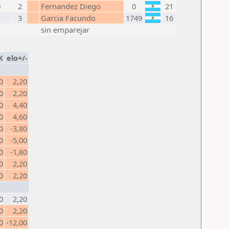
0
2
Fernandez Diego
0
21
1
3
Garcia Facundo
1749
16
sin emparejar
K
elo+/-
0
2,20
0
2,20
0
4,40
0
4,60
0
-3,80
0
-5,00
0
-1,80
0
2,20
0
2,20
0
2,20
0
2,20
0
-12,00