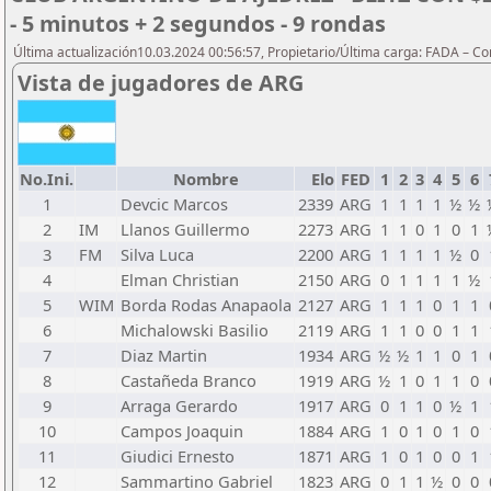
- 5 minutos + 2 segundos - 9 rondas
Última actualización10.03.2024 00:56:57, Propietario/Última carga: FADA – C
Vista de jugadores de ARG
No.Ini.
Nombre
Elo
FED
1
2
3
4
5
6
1
Devcic Marcos
2339
ARG
1
1
1
1
½
½
2
IM
Llanos Guillermo
2273
ARG
1
1
0
1
0
1
3
FM
Silva Luca
2200
ARG
1
1
1
1
½
0
4
Elman Christian
2150
ARG
0
1
1
1
1
½
5
WIM
Borda Rodas Anapaola
2127
ARG
1
1
1
0
1
1
6
Michalowski Basilio
2119
ARG
1
1
0
0
1
1
7
Diaz Martin
1934
ARG
½
½
1
1
0
1
8
Castañeda Branco
1919
ARG
½
1
0
1
1
0
9
Arraga Gerardo
1917
ARG
0
1
1
0
½
1
10
Campos Joaquin
1884
ARG
1
0
1
0
1
0
11
Giudici Ernesto
1871
ARG
1
0
1
0
0
1
12
Sammartino Gabriel
1823
ARG
0
1
1
½
0
0