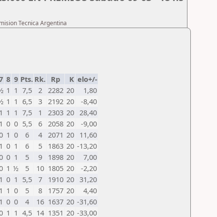
omision Tecnica Argentina
7
8
9
Pts.
Rk.
Rp
K
elo+/-
½
1
1
7,5
2
2282
20
1,80
½
1
1
6,5
3
2192
20
-8,40
1
1
1
7,5
1
2303
20
28,40
1
0
0
5,5
6
2058
20
-9,00
0
1
0
6
4
2071
20
11,60
1
0
1
6
5
1863
20
-13,20
0
0
1
5
9
1898
20
7,00
0
1
½
5
10
1805
20
-2,20
1
0
1
5,5
7
1910
20
31,20
1
1
0
5
8
1757
20
4,40
1
0
0
4
16
1637
20
-31,60
0
1
1
4,5
14
1351
20
-33,00