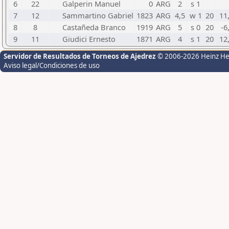
6
22
Galperin Manuel
0
ARG
2
s 1
7
12
Sammartino Gabriel
1823
ARG
4,5
w 1
20
11
8
8
Castañeda Branco
1919
ARG
5
s 0
20
-6
9
11
Giudici Ernesto
1871
ARG
4
s 1
20
12
Servidor de Resultados de Torneos de Ajedrez
© 2006-2026 Heinz H
Aviso legal/Condiciones de uso