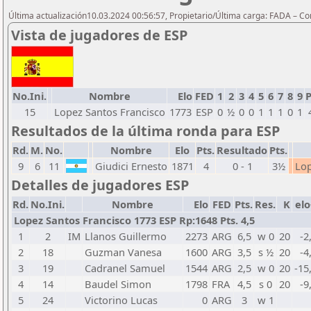
Última actualización10.03.2024 00:56:57, Propietario/Última carga: FADA – C
Vista de jugadores de ESP
No.Ini.
Nombre
Elo
FED
1
2
3
4
5
6
7
8
9
P
15
Lopez Santos Francisco
1773
ESP
0
½
0
0
1
1
1
0
1
Resultados de la última ronda para ESP
Rd.
M.
No.
Nombre
Elo
Pts.
Resultado
Pts.
9
6
11
Giudici Ernesto
1871
4
0 - 1
3½
Lop
Detalles de jugadores ESP
Rd.
No.Ini.
Nombre
Elo
FED
Pts.
Res.
K
elo
Lopez Santos Francisco 1773 ESP Rp:1648 Pts. 4,5
1
2
IM
Llanos Guillermo
2273
ARG
6,5
w 0
20
-2
2
18
Guzman Vanesa
1600
ARG
3,5
s ½
20
-4
3
19
Cadranel Samuel
1544
ARG
2,5
w 0
20
-15
4
14
Baudel Simon
1798
FRA
4,5
s 0
20
-9
5
24
Victorino Lucas
0
ARG
3
w 1