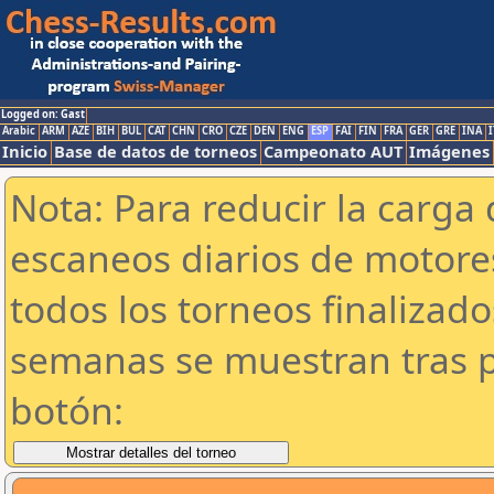
Logged on: Gast
Arabic
ARM
AZE
BIH
BUL
CAT
CHN
CRO
CZE
DEN
ENG
ESP
FAI
FIN
FRA
GER
GRE
INA
I
Inicio
Base de datos de torneos
Campeonato AUT
Imágenes
Nota: Para reducir la carga 
escaneos diarios de motor
todos los torneos finalizad
semanas se muestran tras p
botón: