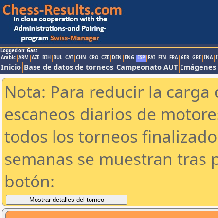
Logged on: Gast
Arabic
ARM
AZE
BIH
BUL
CAT
CHN
CRO
CZE
DEN
ENG
ESP
FAI
FIN
FRA
GER
GRE
INA
I
Inicio
Base de datos de torneos
Campeonato AUT
Imágenes
Nota: Para reducir la carga 
escaneos diarios de motor
todos los torneos finalizad
semanas se muestran tras p
botón: