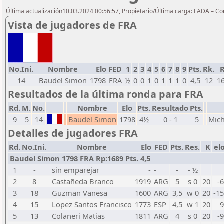
Última actualización10.03.2024 00:56:57, Propietario/Última carga: FADA – C
Vista de jugadores de FRA
No.Ini.
Nombre
Elo
FED
1
2
3
4
5
6
7
8
9
Pts.
Rk.
14
Baudel Simon
1798
FRA
½
0
0
1
0
1
1
1
0
4,5
12
1
Resultados de la última ronda para FRA
Rd.
M.
No.
Nombre
Elo
Pts.
Resultado
Pts.
9
5
14
Baudel Simon
1798
4½
0 - 1
5
Mich
Detalles de jugadores FRA
Rd.
No.Ini.
Nombre
Elo
FED
Pts.
Res.
K
el
Baudel Simon 1798 FRA Rp:1689 Pts. 4,5
1
-
sin emparejar
-
-
-
- ½
2
8
Castañeda Branco
1919
ARG
5
s 0
20
-
3
18
Guzman Vanesa
1600
ARG
3,5
w 0
20
-15
4
15
Lopez Santos Francisco
1773
ESP
4,5
w 1
20
9
5
13
Colaneri Matias
1811
ARG
4
s 0
20
-