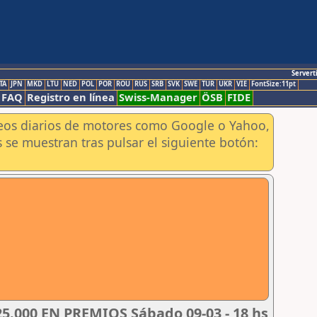
Servert
TA
JPN
MKD
LTU
NED
POL
POR
ROU
RUS
SRB
SVK
SWE
TUR
UKR
VIE
FontSize:11pt
FAQ
Registro en línea
Swiss-Manager
ÖSB
FIDE
aneos diarios de motores como Google o Yahoo,
 se muestran tras pulsar el siguiente botón:
.000 EN PREMIOS Sábado 09-03 - 18 hs