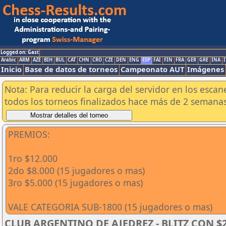
Logged on: Gast
Arabic
ARM
AZE
BIH
BUL
CAT
CHN
CRO
CZE
DEN
ENG
ESP
FAI
FIN
FRA
GER
GRE
INA
I
Inicio
Base de datos de torneos
Campeonato AUT
Imágenes
Nota: Para reducir la carga del servidor en los esc
todos los torneos finalizados hace más de 2 semanas
PREMIOS:
1ro $12.000
2do $8.000 (15 jugadores o mas)
3ro $5.000 (15 jugadores o mas)
VALE CATEGORIA SUB-1800 (15 jugadores o mas)
CLUB ARGENTINO DE AJEDREZ - BLITZ CON $25