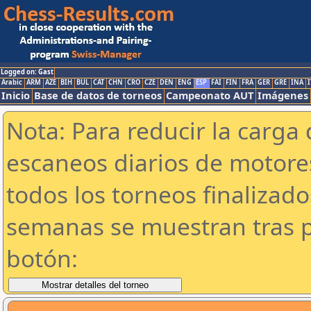
Logged on: Gast
Arabic
ARM
AZE
BIH
BUL
CAT
CHN
CRO
CZE
DEN
ENG
ESP
FAI
FIN
FRA
GER
GRE
INA
I
Inicio
Base de datos de torneos
Campeonato AUT
Imágenes
Nota: Para reducir la carga 
escaneos diarios de motor
todos los torneos finalizad
semanas se muestran tras p
botón: