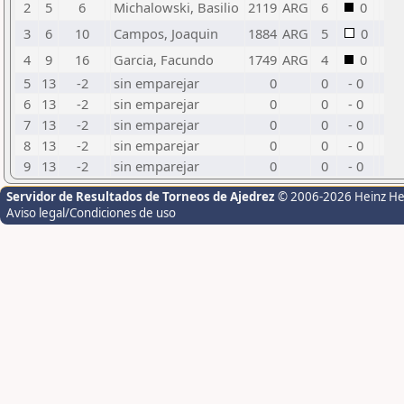
2
5
6
Michalowski, Basilio
2119
ARG
6
0
3
6
10
Campos, Joaquin
1884
ARG
5
0
4
9
16
Garcia, Facundo
1749
ARG
4
0
5
13
-2
sin emparejar
0
0
- 0
6
13
-2
sin emparejar
0
0
- 0
7
13
-2
sin emparejar
0
0
- 0
8
13
-2
sin emparejar
0
0
- 0
9
13
-2
sin emparejar
0
0
- 0
Servidor de Resultados de Torneos de Ajedrez
© 2006-2026 Heinz H
Aviso legal/Condiciones de uso