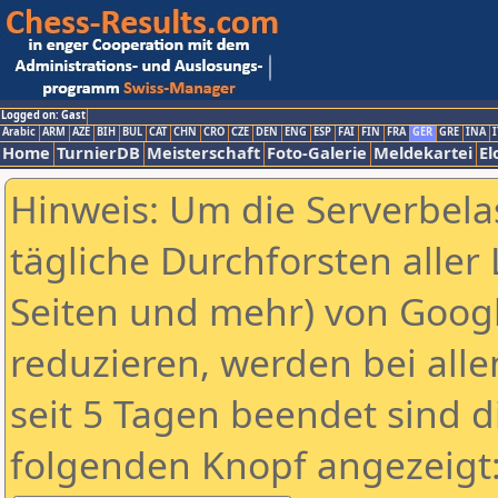
Logged on: Gast
Arabic
ARM
AZE
BIH
BUL
CAT
CHN
CRO
CZE
DEN
ENG
ESP
FAI
FIN
FRA
GER
GRE
INA
I
Home
TurnierDB
Meisterschaft
Foto-Galerie
Meldekartei
El
Hinweis: Um die Serverbela
tägliche Durchforsten aller 
Seiten und mehr) von Goog
reduzieren, werden bei alle
seit 5 Tagen beendet sind d
folgenden Knopf angezeigt