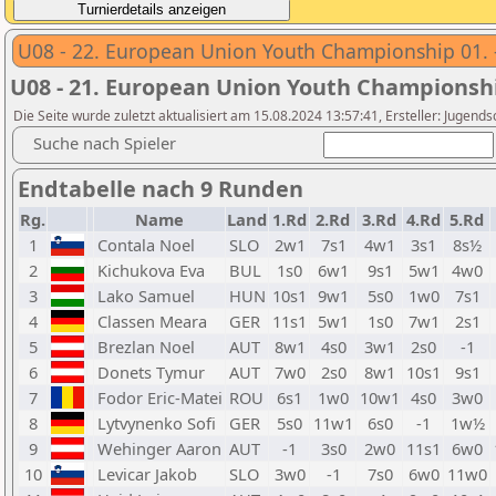
U08 - 22. European Union Youth Championship 01. -
U08 - 21. European Union Youth Championsh
Die Seite wurde zuletzt aktualisiert am 15.08.2024 13:57:41, Ersteller: Jugen
Suche nach Spieler
Endtabelle nach 9 Runden
Rg.
Name
Land
1.Rd
2.Rd
3.Rd
4.Rd
5.Rd
1
Contala Noel
SLO
2w1
7s1
4w1
3s1
8s½
2
Kichukova Eva
BUL
1s0
6w1
9s1
5w1
4w0
3
Lako Samuel
HUN
10s1
9w1
5s0
1w0
7s1
4
Classen Meara
GER
11s1
5w1
1s0
7w1
2s1
5
Brezlan Noel
AUT
8w1
4s0
3w1
2s0
-1
6
Donets Tymur
AUT
7w0
2s0
8w1
10s1
9s1
7
Fodor Eric-Matei
ROU
6s1
1w0
10w1
4s0
3w0
8
Lytvynenko Sofi
GER
5s0
11w1
6s0
-1
1w½
9
Wehinger Aaron
AUT
-1
3s0
2w0
11s1
6w0
10
Levicar Jakob
SLO
3w0
-1
7s0
6w0
11w0