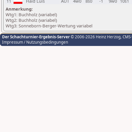
11
Haid Luis
AUT
4w0
8s0
-1
9w0
10s1
Anmerkung:
Wtg1: Buchholz (variabel)
Wtg2: Buchholz (variabel)
Wtg3: Sonneborn-Berger-Wertung variabel
Der Schachturnier-Ergebnis-Server
© 2006-2026 Heinz Herzog
, CMS
Impressum / Nutzungsbedingungen