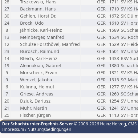
28
Trszkowski, Hans
GER
1711
SV KS H
27
Backmann, Hans
GER
1710
SV KS H
30
Gehlen, Horst Dr.
GER
1672
SK Dül
24
Brock, Udo
GER
1610
SV Hors
8
Jähnicke, Karl-Heinz
GER
1589
SC Scha
13
Meinberger, Manfred
GER
1534
SG Roch
12
Schulze Forsthövel, Manfred
GER
1529
SV Heid
23
Burosch, Raimund
GER
1501
SV Unn
14
Bleich, Karl-Heinz
GER
1438
RSV Süd
19
Aleanakian, Gabriel
GER
1380
Schachf
5
Morscheck, Erwin
GER
1321
SV KS H
9
Wenzel, Jakoba
GER
1315
SG Mart
6
Kulinna, Helmut
GER
1277
SV KS H
7
Griese, Andreas
GER
1260
SC Scha
20
Dziuk, Dariusz
GER
1254
SV Unn
21
Muhr, Martin
GER
1241
SV Unn
25
Fischer, Jürgen
GER
1113
SV Hors
Der Schachturnier-Ergebnis-Server
© 2006-2026 Heinz Herzog
, CMS
Impressum / Nutzungsbedingungen