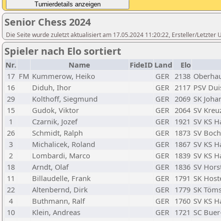
Senior Chess 2024
Die Seite wurde zuletzt aktualisiert am 17.05.2024 11:20:22, Ersteller/Letzter 
Spieler nach Elo sortiert
Nr.
Name
FideID
Land
Elo
17
FM
Kummerow, Heiko
GER
2138
Oberhau
16
Diduh, Ihor
GER
2117
PSV Dui
29
Kolthoff, Siegmund
GER
2069
SK Joha
15
Gudok, Viktor
GER
2064
SV Kreuz
1
Czarnik, Jozef
GER
1921
SV KS H
26
Schmidt, Ralph
GER
1873
SV Boc
3
Michalicek, Roland
GER
1867
SV KS H
2
Lombardi, Marco
GER
1839
SV KS H
18
Arndt, Olaf
GER
1836
SV Hors
11
Billaudelle, Frank
GER
1791
SK Host
22
Altenbernd, Dirk
GER
1779
SK Töms
4
Buthmann, Ralf
GER
1760
SV KS H
10
Klein, Andreas
GER
1721
SC Buer