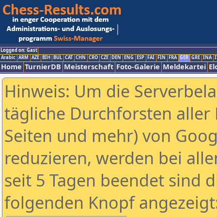
Logged on: Gast
Arabic
ARM
AZE
BIH
BUL
CAT
CHN
CRO
CZE
DEN
ENG
ESP
FAI
FIN
FRA
GER
GRE
INA
I
Home
TurnierDB
Meisterschaft
Foto-Galerie
Meldekartei
El
Hinweis: Um die Serverbel
tägliche Durchforsten aller 
Seiten und mehr) von Goog
reduzieren, werden bei alle
seit 5 Tagen beendet sind d
folgenden Knopf angezeigt