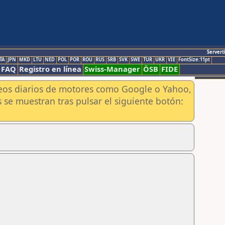
Servert
TA
JPN
MKD
LTU
NED
POL
POR
ROU
RUS
SRB
SVK
SWE
TUR
UKR
VIE
FontSize:11pt
FAQ
Registro en línea
Swiss-Manager
ÖSB
FIDE
aneos diarios de motores como Google o Yahoo,
 se muestran tras pulsar el siguiente botón: