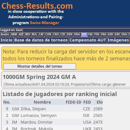
Logged on: Gast
Arabic
ARM
AZE
BIH
BUL
CAT
CHN
CRO
CZE
DEN
ENG
ESP
FAI
FIN
FRA
GER
GRE
INA
I
Inicio
Base de datos de torneos
Campeonato AUT
Imágenes
Nota: Para reducir la carga del servidor en los esc
todos los torneos finalizados hace más de 2 semanas
1000GM Spring 2024 GM A
Última actualización01.04.2024 02:16:24, Propietario/Última carga: gkeener
Listado de jugadores por ranking inicial
No.
Nombre
FIDE-ID
FED
Elo
9
GM
Zilka, Stepan
CZE
2589
2
GM
Lomasov, Semyon
ISR
2565
3
IM
Mardov, Dimitar
USA
2473
4
IM
Bortnyk, Mykola
UKR
2453