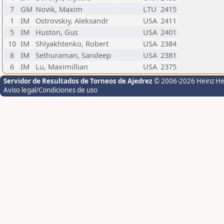
7
GM
Novik, Maxim
LTU
2415
1
IM
Ostrovskiy, Aleksandr
USA
2411
5
IM
Huston, Gus
USA
2401
10
IM
Shlyakhtenko, Robert
USA
2384
8
IM
Sethuraman, Sandeep
USA
2381
6
IM
Lu, Maximillian
USA
2375
Servidor de Resultados de Torneos de Ajedrez
© 2006-2026 Heinz H
Aviso legal/Condiciones de uso