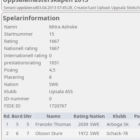
Senast uppdaterad03.04.2013 07:45:28, Creator/Last Upload: Uppsala Skolsch
Spelarinformation
Namn
Mitra Ashoke
Startnummer
15
Rating
1667
Nationell rating
1667
Internationell rating
0
prestationsrating
1831
Poäng
4,5
Placering
8
Nation
SWE
Klubb
Upsala ASS
ID-nummer
0
FIDE-ID
1720767
Rd.
Bord
SNr
Namn
Rating
Nation
Klubb
Po
1
5
5
Franzén Thomas
2039
SWE
Arboga SK
2
6
7
Olsson Sture
1972
SWE
Schack-78