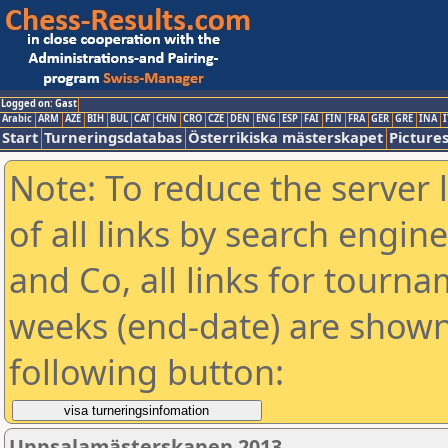
Logged on: Gast
Arabic
ARM
AZE
BIH
BUL
CAT
CHN
CRO
CZE
DEN
ENG
ESP
FAI
FIN
FRA
GER
GRE
INA
I
Start
Turneringsdatabas
Österrikiska mästerskapet
Picture
Note: To reduce the server 
of all links by search engin
and Co, all links for tourn
weeks (end-date) are shown 
following button:
Uppsalamästerskapen 2013