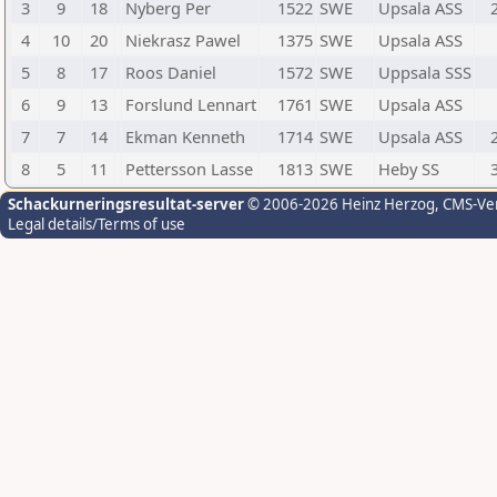
3
9
18
Nyberg Per
1522
SWE
Upsala ASS
4
10
20
Niekrasz Pawel
1375
SWE
Upsala ASS
5
8
17
Roos Daniel
1572
SWE
Uppsala SSS
6
9
13
Forslund Lennart
1761
SWE
Upsala ASS
7
7
14
Ekman Kenneth
1714
SWE
Upsala ASS
8
5
11
Pettersson Lasse
1813
SWE
Heby SS
Schackurneringsresultat-server
© 2006-2026 Heinz Herzog
, CMS-Ve
Legal details/Terms of use