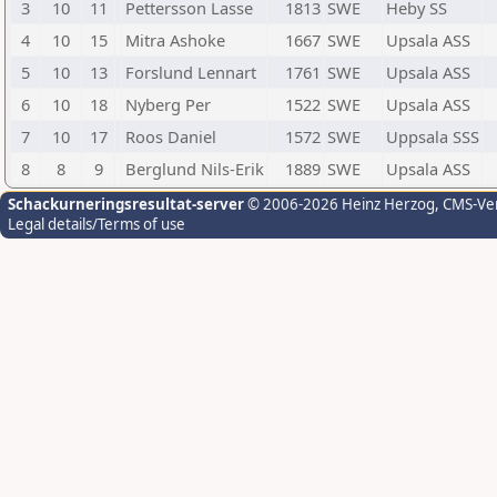
3
10
11
Pettersson Lasse
1813
SWE
Heby SS
4
10
15
Mitra Ashoke
1667
SWE
Upsala ASS
5
10
13
Forslund Lennart
1761
SWE
Upsala ASS
6
10
18
Nyberg Per
1522
SWE
Upsala ASS
7
10
17
Roos Daniel
1572
SWE
Uppsala SSS
8
8
9
Berglund Nils-Erik
1889
SWE
Upsala ASS
Schackurneringsresultat-server
© 2006-2026 Heinz Herzog
, CMS-Ve
Legal details/Terms of use