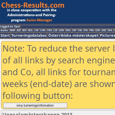
Logged on: Gast
Arabic
ARM
AZE
BIH
BUL
CAT
CHN
CRO
CZE
DEN
ENG
ESP
FAI
FIN
FRA
GER
GRE
INA
I
Start
Turneringsdatabas
Österrikiska mästerskapet
Picture
Note: To reduce the server 
of all links by search engin
and Co, all links for tourn
weeks (end-date) are shown 
following button:
Uppsalamästerskapen 2013