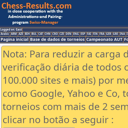
Logged on: Gast
Arabic
ARM
AZE
BIH
BUL
CAT
CHN
CRO
CZE
DEN
ENG
ESP
FAI
FIN
FRA
GER
GRE
INA
I
Pagina inicial
Base de dados de torneios
Campeonato AUT
F
Nota: Para reduzir a carga 
verificação diária de todos 
100.000 sites e mais) por 
como Google, Yahoo e Co, t
torneios com mais de 2 sem
clicar no botão a seguir :