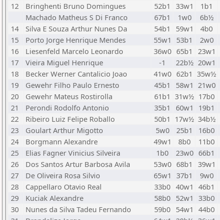
12
Bringhenti Bruno Domingues
52b1
33w1
1b1
Machado Matheus S Di Franco
67b1
1w0
6b½
14
Silva E Souza Arthur Nunes Da
54b1
59w1
4b0
15
Porto Jorge Henrique Mendes
55w1
53b1
2w0
16
Liesenfeld Marcelo Leonardo
36w0
65b1
23w1
17
Vieira Miguel Henrique
-1
22b½
20w1
18
Becker Werner Cantalicio Joao
41w0
62b1
35w½
19
Gewehr Filho Paulo Ernesto
45b1
58w1
21w0
20
Gewehr Mateus Rostirolla
61b1
31w½
17b0
21
Perondi Rodolfo Antonio
35b1
60w1
19b1
22
Ribeiro Luiz Felipe Roballo
50b1
17w½
34b½
23
Goulart Arthur Migotto
5w0
25b1
16b0
24
Borgmann Alexandre
49w1
8b0
11b0
25
Elias Fagner Vinicius Silveira
1b0
23w0
66b1
26
Dos Santos Artur Barbosa Avila
53w0
68b1
39w1
27
De Oliveira Rosa Silvio
65w1
37b1
9w0
28
Cappellaro Otavio Real
33b0
40w1
46b1
29
Kuciak Alexandre
58b0
52w1
33b0
30
Nunes da Silva Tadeu Fernando
59b0
54w1
44b0