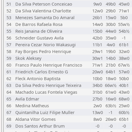
51
Da Silva Peterson Conceicao
9w0
49b0
45w0
52
Da Silva Valentina Charlotte
12w0
29b0
71w1
53
Menezes Samanta Do Amaral
26b1
15w0
5b0
54
De Barros Rafaela Rosa
14w0
30b0
55w½
55
Reis Janaina de Oliveira
15b0
44w0
54b½
56
Schneider Gustavo Avila
42b0
35w0
-1
57
Pereira Cezar Norio Wakasugi
11b1
4w0
61b1
58
Fay Borges Pedro Henrique
29w1
19b0
32w0
59
Skok Aleksey
30w1
14b0
38w0
60
Franco Paulo Henrique Francisco
71w1
21b0
67w½
61
Friedrich Carlos Ernesto G
20w0
64b1
57w0
62
Fleck Antonio Baptista
10b0
18w0
50b0
63
Da Silva Pedro Henrique Teixeira
34b0
66w½
40b1
64
Machado Lucas Fontela Viegas
31b0
61w0
43w0
65
Avila Edmar
27b0
16w0
68w0
66
Medina Matheus
2w0
63b½
25w0
67
Quintanilha Luiz Filipe Muller
13w0
-1
60b½
68
Aldana Vitor Gomes
8w0
26w0
65b1
69
Dos Santos Arthur Brum
-0
-0
-0