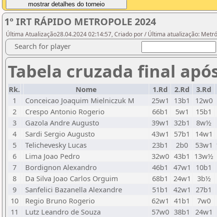
1º IRT RÁPIDO METROPOLE 2024
Última Atualização28.04.2024 02:14:57, Criado por / Última atualização: Metr
Search for player
Tabela cruzada final apó
Rk.
Nome
1.Rd
2.Rd
3.Rd
1
Conceicao Joaquim Mielniczuk M
25w1
13b1
12w0
2
Crespo Antonio Rogerio
66b1
5w1
15b1
3
Gazola Andre Augusto
39w1
32b1
8w½
4
Sardi Sergio Augusto
43w1
57b1
14w1
5
Telichevesky Lucas
23b1
2b0
53w1
6
Lima Joao Pedro
32w0
43b1
13w½
7
Bordignon Alexandro
46b1
47w1
10b1
8
Da Silva Joao Carlos Orguim
68b1
24w1
3b½
9
Sanfelici Bazanella Alexandre
51b1
42w1
27b1
10
Regio Bruno Rogerio
62w1
41b1
7w0
11
Lutz Leandro de Souza
57w0
38b1
24w1