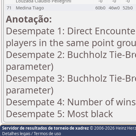
Louzada Claudio Pellegrini
-0
-0
-0
71
Medina Tiago
60b0
46w0
52b0
Anotação:
Desempate 1: Direct Encounter
players in the same point gro
Desempate 2: Buchholz Tie-Bre
parameter)
Desempate 3: Buchholz Tie-Bre
parameter)
Desempate 4: Number of wins 
Desempate 5: Most black
Servidor de resultados de torneio de xadrez
© 2006-2026 Heinz Her
Detalhes legais / Termos de uso