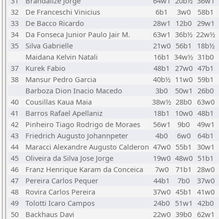
31
Brandalize Jorge
64w1
20b½
36w1
32
De Franceschi Vinicius
6b1
3w0
58b1
33
De Bacco Ricardo
28w1
12b0
29w1
34
Da Fonseca Junior Paulo Jair M.
63w1
36b½
22w½
35
Silva Gabrielle
21w0
56b1
18b½
Maidana Kelvin Natali
16b1
34w½
31b0
37
Kurek Fabio
48b1
27w0
47b1
38
Mansur Pedro Garcia
40b½
11w0
59b1
Barboza Dion Inacio Macedo
3b0
50w1
26b0
40
Cousillas Kaua Maia
38w½
28b0
63w0
41
Barros Rafael Apellaniz
18b1
10w0
48b1
42
Pinheiro Tiago Rodrigo de Moraes
56w1
9b0
49w1
43
Friedrich Augusto Johannpeter
4b0
6w0
64b1
44
Maracci Alexandre Augusto Calderon
47w0
55b1
30w1
45
Oliveira da Silva Jose Jorge
19w0
48w0
51b1
46
Franz Henrique Karam da Conceica
7w0
71b1
28w0
47
Pereira Carlos Pequer
44b1
7b0
37w0
48
Rovira Carlos Pereira
37w0
45b1
41w0
49
Tolotti Icaro Campos
24b0
51w1
42b0
50
Backhaus Davi
22w0
39b0
62w1