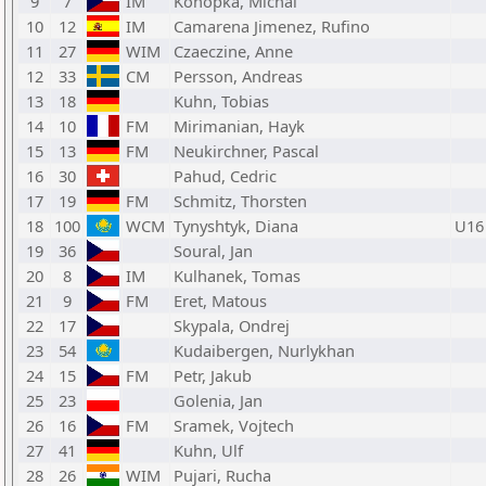
9
7
IM
Konopka, Michal
10
12
IM
Camarena Jimenez, Rufino
11
27
WIM
Czaeczine, Anne
12
33
CM
Persson, Andreas
13
18
Kuhn, Tobias
14
10
FM
Mirimanian, Hayk
15
13
FM
Neukirchner, Pascal
16
30
Pahud, Cedric
17
19
FM
Schmitz, Thorsten
18
100
WCM
Tynyshtyk, Diana
U16
19
36
Soural, Jan
20
8
IM
Kulhanek, Tomas
21
9
FM
Eret, Matous
22
17
Skypala, Ondrej
23
54
Kudaibergen, Nurlykhan
24
15
FM
Petr, Jakub
25
23
Golenia, Jan
26
16
FM
Sramek, Vojtech
27
41
Kuhn, Ulf
28
26
WIM
Pujari, Rucha