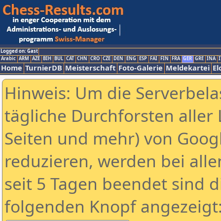
Logged on: Gast
Arabic
ARM
AZE
BIH
BUL
CAT
CHN
CRO
CZE
DEN
ENG
ESP
FAI
FIN
FRA
GER
GRE
INA
I
Home
TurnierDB
Meisterschaft
Foto-Galerie
Meldekartei
El
Hinweis: Um die Serverbela
tägliche Durchforsten aller 
Seiten und mehr) von Goog
reduzieren, werden bei alle
seit 5 Tagen beendet sind d
folgenden Knopf angezeigt