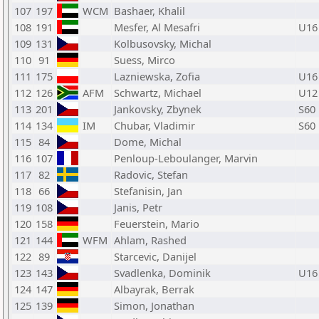
107
197
WCM
Bashaer, Khalil
108
191
Mesfer, Al Mesafri
U16
109
131
Kolbusovsky, Michal
110
91
Suess, Mirco
111
175
Lazniewska, Zofia
U16
112
126
AFM
Schwartz, Michael
U12
113
201
Jankovsky, Zbynek
S60
114
134
IM
Chubar, Vladimir
S60
115
84
Dome, Michal
116
107
Penloup-Leboulanger, Marvin
117
82
Radovic, Stefan
118
66
Stefanisin, Jan
119
108
Janis, Petr
120
158
Feuerstein, Mario
121
144
WFM
Ahlam, Rashed
122
89
Starcevic, Danijel
123
143
Svadlenka, Dominik
U16
124
147
Albayrak, Berrak
125
139
Simon, Jonathan