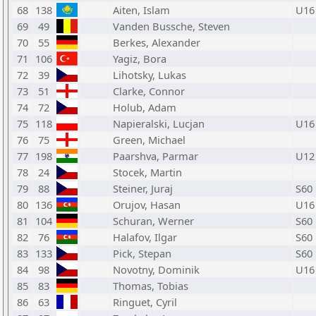
68
138
Aiten, Islam
U16
69
49
Vanden Bussche, Steven
70
55
Berkes, Alexander
71
106
Yagiz, Bora
72
39
Lihotsky, Lukas
73
51
Clarke, Connor
74
72
Holub, Adam
75
118
Napieralski, Lucjan
U16
76
75
Green, Michael
77
198
Paarshva, Parmar
U12
78
24
Stocek, Martin
79
88
Steiner, Juraj
S60
80
136
Orujov, Hasan
U16
81
104
Schuran, Werner
S60
82
76
Halafov, Ilgar
S60
83
133
Pick, Stepan
S60
84
98
Novotny, Dominik
U16
85
83
Thomas, Tobias
86
63
Ringuet, Cyril