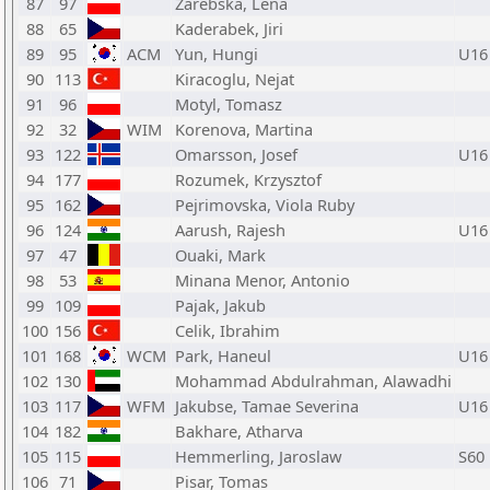
87
97
Zarebska, Lena
88
65
Kaderabek, Jiri
89
95
ACM
Yun, Hungi
U16
90
113
Kiracoglu, Nejat
91
96
Motyl, Tomasz
92
32
WIM
Korenova, Martina
93
122
Omarsson, Josef
U16
94
177
Rozumek, Krzysztof
95
162
Pejrimovska, Viola Ruby
96
124
Aarush, Rajesh
U16
97
47
Ouaki, Mark
98
53
Minana Menor, Antonio
99
109
Pajak, Jakub
100
156
Celik, Ibrahim
101
168
WCM
Park, Haneul
U16
102
130
Mohammad Abdulrahman, Alawadhi
103
117
WFM
Jakubse, Tamae Severina
U16
104
182
Bakhare, Atharva
105
115
Hemmerling, Jaroslaw
S60
106
71
Pisar, Tomas