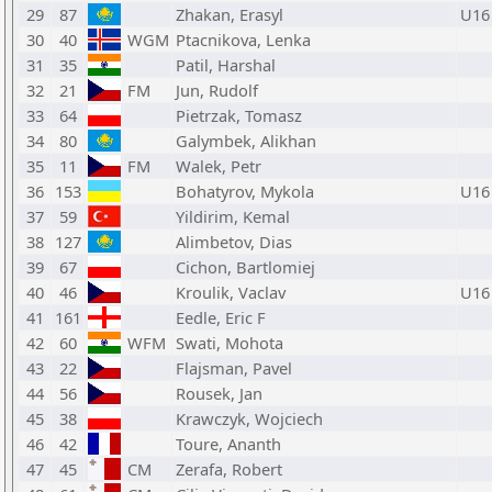
29
87
Zhakan, Erasyl
U16
30
40
WGM
Ptacnikova, Lenka
31
35
Patil, Harshal
32
21
FM
Jun, Rudolf
33
64
Pietrzak, Tomasz
34
80
Galymbek, Alikhan
35
11
FM
Walek, Petr
36
153
Bohatyrov, Mykola
U16
37
59
Yildirim, Kemal
38
127
Alimbetov, Dias
39
67
Cichon, Bartlomiej
40
46
Kroulik, Vaclav
U16
41
161
Eedle, Eric F
42
60
WFM
Swati, Mohota
43
22
Flajsman, Pavel
44
56
Rousek, Jan
45
38
Krawczyk, Wojciech
46
42
Toure, Ananth
47
45
CM
Zerafa, Robert