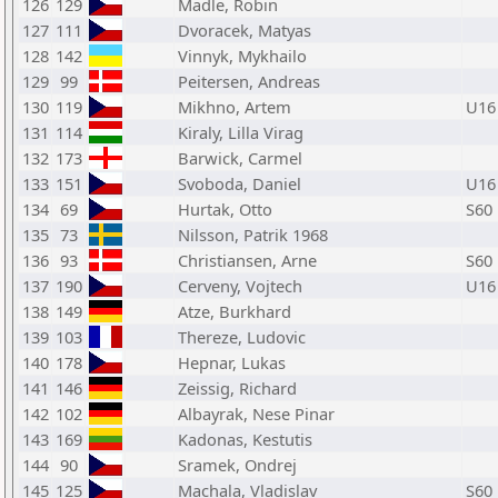
126
129
Madle, Robin
127
111
Dvoracek, Matyas
128
142
Vinnyk, Mykhailo
129
99
Peitersen, Andreas
130
119
Mikhno, Artem
U16
131
114
Kiraly, Lilla Virag
132
173
Barwick, Carmel
133
151
Svoboda, Daniel
U16
134
69
Hurtak, Otto
S60
135
73
Nilsson, Patrik 1968
136
93
Christiansen, Arne
S60
137
190
Cerveny, Vojtech
U16
138
149
Atze, Burkhard
139
103
Thereze, Ludovic
140
178
Hepnar, Lukas
141
146
Zeissig, Richard
142
102
Albayrak, Nese Pinar
143
169
Kadonas, Kestutis
144
90
Sramek, Ondrej
145
125
Machala, Vladislav
S60