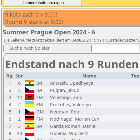
9.kolo začíná v 9:00!
Round 9 starts at 9:00!
Summer Prague Open 2024 - A
Die Seite wurde zuletzt aktualisiert am 09.08.2024 15:19:14, Ersteller/Letzter
Suche nach Spieler
Endstand nach 9 Runden
Rg.
Snr
Name
Typ
1
6
IM
Anwesh, Upadhyaya
2
5
IM
Pulpan, Jakub
3
14
FM
Veleshnja, Zino
4
4
FM
Prokofiev, Valentyn
5
1
GM
Neuman, Petr
6
2
FM
Nothnagel, Marian Can
7
3
IM
Garcia Roman, Daniel
8
20
Golenia, Wojciech