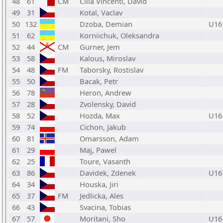
48
61
CM
Cilia Vincenti, David
49
31
Kotal, Vaclav
50
132
Dzoba, Demian
U16
51
62
Korniichuk, Oleksandra
52
44
CM
Gurner, Jem
53
58
Kalous, Miroslav
54
48
FM
Taborsky, Rostislav
55
50
Bacak, Petr
56
78
Heron, Andrew
57
28
Zvolensky, David
58
52
Hozda, Max
U16
59
74
Cichon, Jakub
60
81
Omarsson, Adam
61
29
Maj, Pawel
62
25
Toure, Vasanth
63
86
Davidek, Zdenek
U16
64
34
Houska, Jiri
65
37
FM
Jedlicka, Ales
66
43
Svacina, Tobias
67
57
Moritani, Sho
U16