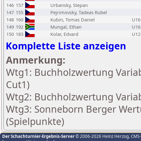
146
157
Urbansky, Stepan
147
155
Pejrimovsky, Tadeas Rubel
148
160
Kubin, Tomas Daniel
U16
149
192
Mungal, Ethan
U16
150
183
Kolar, Edvard
U12
Komplette Liste anzeigen
Anmerkung:
Wtg1: Buchholzwertung Variabe
Cut1)
Wtg2: Buchholzwertung Variabe
Wtg3: Sonneborn Berger Wertu
(Spielpunkte)
Der Schachturnier-Ergebnis-Server
© 2006-2026 Heinz Herzog
, CMS