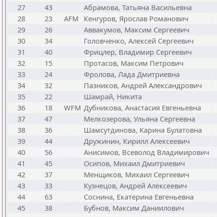
27
43
Абрамова, Татьяна Васильевна
28
23
AFM
Кенгуров, Ярослав Романович
29
26
Аввакумов, Максим Сергеевич
30
34
Головченко, Алексей Сергеевич
31
40
Фрицлер, Владимир Сергеевич
32
15
Протасов, Максим Петрович
33
24
Фролова, Лада Дмитриевна
34
32
Пазников, Андрей Александрович
35
22
Шамрай, Никита
36
18
WFM
Дубникова, Анастасия Евгеньевна
37
47
Мелкозерова, Ульяна Сергеевна
38
36
Шамсутдинова, Карина Булатовна
39
44
Дружинин, Кирилл Алексеевич
40
56
Анисимов, Всеволод Владимирович
41
45
Осипов, Михаил Дмитриевич
42
37
Менщиков, Михаил Сергеевич
43
33
Кузнецов, Андрей Алексеевич
44
63
Соснина, Екатерина Евгеньевна
45
38
Бубнов, Максим Даниилович