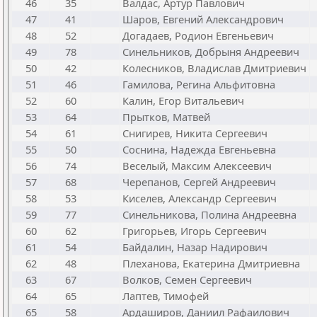
46
35
Валдас, Артур Павлович
47
41
Шаров, Евгений Александрович
48
52
Догадаев, Родион Евгеньевич
49
78
Синельников, Добрыня Андреевич
50
42
Колесников, Владислав Дмитриевич
51
46
Гамилова, Регина Альфитовна
52
60
Калин, Егор Витальевич
53
64
Прытков, Матвей
54
61
Снигирев, Никита Сергеевич
55
50
Соснина, Надежда Евгеньевна
56
74
Веселый, Максим Алексеевич
57
68
Черепанов, Сергей Андреевич
58
53
Киселев, Александр Сергеевич
59
77
Синельникова, Полина Андреевна
60
62
Григорьев, Игорь Сергеевич
61
54
Байдалин, Назар Надирович
62
48
Плеханова, Екатерина Дмитриевна
63
67
Волков, Семен Сергеевич
64
65
Лаптев, Тимофей
65
58
Ардаширов, Даниил Рафаилович