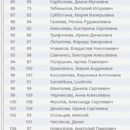
85
95
Сарбозова, Диана Мусаевна
86
73
Тебеньков, Виталий Игоревич
87
85
Субботина, Мария Валерьевна
88
94
Галеева, Регина Рудамилевна
89
92
Алексеева, Екатерина Сергеевна
90
86
Трифонова, Ирина Денисовна
91
91
Латыпова, Фарида Закировна
92
89
Новиков, Владислав Николаевич
93
98
Савченко, Виктория Алексеевна
94
87
Полушкин, Артем Павлович
95
105
Ермоленко, Мария Андреевна
96
107
Косолапова, Вероника Антоновна
97
51
Sandetkaia, Liudmila
98
99
Мангилев, Данила Сергеевич
99
109
Черникова, Анна Алексеевна
100
108
Фролов, Александр Сергеевич
101
104
Денисова, Ирина Сергеевна
102
93
Усольцев, Алексей
101
Чистяков, Денис
104
97
Новосёлов, Анатолий Павлович