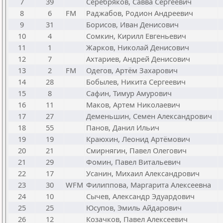
7
39
Серебряков, Савва Сергеевич
8
6
FM
Раджабов, Родион Андреевич
9
31
Борисов, Иван Денисович
10
4
Сомкин, Кирилл Евгеньевич
11
1
Жарков, Николай Денисович
12
7
Ахтариев, Андрей Денисович
13
2
FM
Одегов, Артём Захарович
14
28
Бобылев, Никита Сергеевич
15
8
Сафин, Тимур Амурович
16
11
Маков, Артем Николаевич
17
27
Деменьшин, Семен Александрович
18
55
Панов, Данил Ильич
19
19
Краюхин, Леонид Артёмович
20
21
Смирнягин, Павел Олегович
21
29
Фомин, Павел Витальевич
22
17
Усанин, Михаил Александрович
23
30
WFM
Филиппова, Маргарита Алексеевна
24
10
Сычев, Александр Эдуардович
25
25
Юсупов, Эмиль Айдарович
26
12
Козачков, Павел Алексеевич