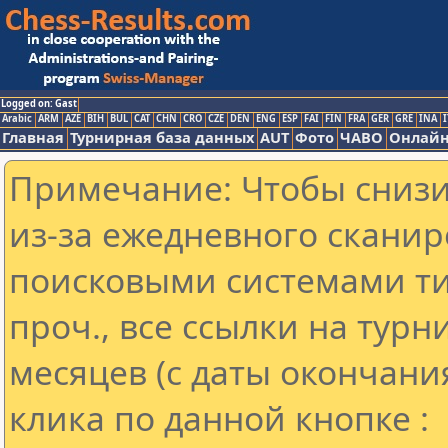
Logged on: Gast
Arabic
ARM
AZE
BIH
BUL
CAT
CHN
CRO
CZE
DEN
ENG
ESP
FAI
FIN
FRA
GER
GRE
INA
I
Главная
Турнирная база данных
AUT
Фото
ЧАВО
Онлайн
Примечание: Чтобы снизит
из-за ежедневного сканир
поисковыми системами ти
проч., все ссылки на тур
месяцев (с даты окончани
клика по данной кнопке :