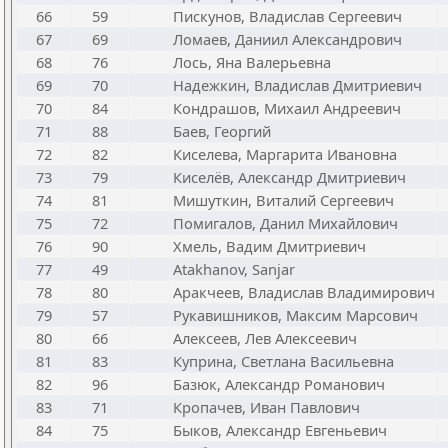
66
59
Пискунов, Владислав Сергеевич
67
69
Ломаев, Даниил Александрович
68
76
Лось, Яна Валерьевна
69
70
Надежкин, Владислав Дмитриевич
70
84
Кондрашов, Михаил Андреевич
71
88
Баев, Георгий
72
82
Киселева, Маргарита Ивановна
73
79
Киселёв, Александр Дмитриевич
74
81
Мишуткин, Виталий Сергеевич
75
72
Помигалов, Данил Михайлович
76
90
Хмель, Вадим Дмитриевич
77
49
Atakhanov, Sanjar
78
80
Аракчеев, Владислав Владимирович
79
57
Рукавишников, Максим Марсович
80
66
Алексеев, Лев Алексеевич
81
83
Куприна, Светлана Васильевна
82
96
Базюк, Александр Романович
83
71
Кропачев, Иван Павлович
84
75
Быков, Александр Евгеньевич