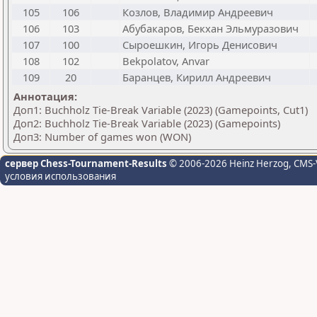
105
106
Козлов, Владимир Андреевич
106
103
Абубакаров, Бекхан Эльмуразович
107
100
Сыроешкин, Игорь Денисович
108
102
Bekpolatov, Anvar
109
20
Баранцев, Кирилл Андреевич
Аннотация:
Доп1: Buchholz Tie-Break Variable (2023) (Gamepoints, Cut1)
Доп2: Buchholz Tie-Break Variable (2023) (Gamepoints)
Доп3: Number of games won (WON)
сервер Chess-Tournament-Results
© 2006-2026 Heinz Herzog
, CMS-
условия использования