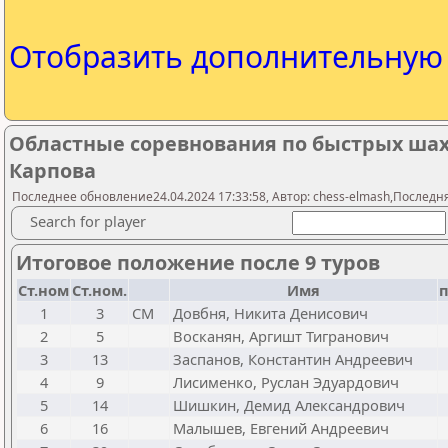
Отобразить дополнительну
Областные соревнования по быстрых шах
Карпова
Последнее обновление24.04.2024 17:33:58, Автор: chess-elmash,Последня
Search for player
Итоговое положение после 9 туров
Ст.ном
Ст.ном.
Имя
1
3
CM
Довбня, Никита Денисович
2
5
Восканян, Аргишт Тигранович
3
13
Заспанов, Константин Андреевич
4
9
Лисименко, Руслан Эдуардович
5
14
Шишкин, Демид Александрович
6
16
Малышев, Евгений Андреевич