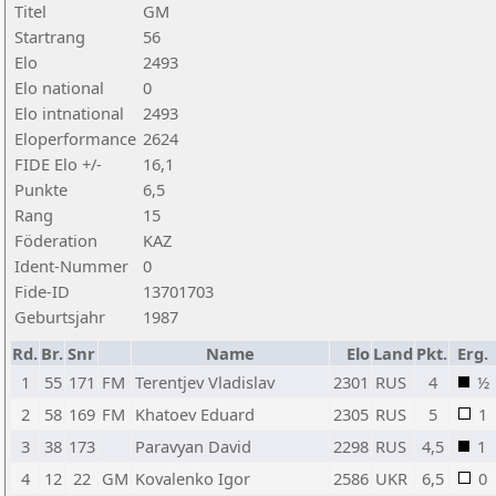
Titel
GM
Startrang
56
Elo
2493
Elo national
0
Elo intnational
2493
Eloperformance
2624
FIDE Elo +/-
16,1
Punkte
6,5
Rang
15
Föderation
KAZ
Ident-Nummer
0
Fide-ID
13701703
Geburtsjahr
1987
Rd.
Br.
Snr
Name
Elo
Land
Pkt.
Erg.
1
55
171
FM
Terentjev Vladislav
2301
RUS
4
½
2
58
169
FM
Khatoev Eduard
2305
RUS
5
1
3
38
173
Paravyan David
2298
RUS
4,5
1
4
12
22
GM
Kovalenko Igor
2586
UKR
6,5
0