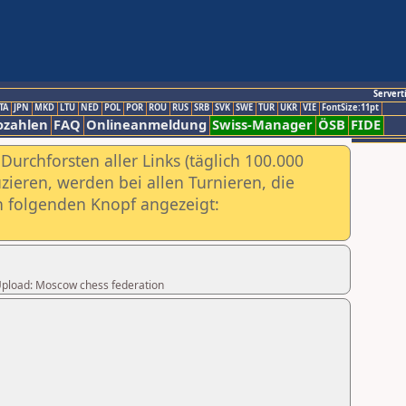
Servert
TA
JPN
MKD
LTU
NED
POL
POR
ROU
RUS
SRB
SVK
SWE
TUR
UKR
VIE
FontSize:11pt
ozahlen
FAQ
Onlineanmeldung
Swiss-Manager
ÖSB
FIDE
urchforsten aller Links (täglich 100.000
ieren, werden bei allen Turnieren, die
ch folgenden Knopf angezeigt:
r Upload: Moscow chess federation