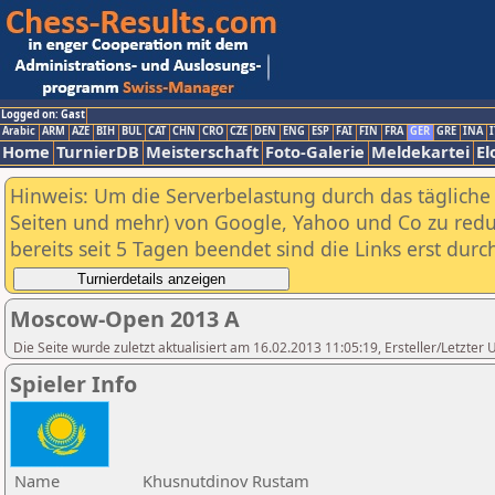
Logged on: Gast
Arabic
ARM
AZE
BIH
BUL
CAT
CHN
CRO
CZE
DEN
ENG
ESP
FAI
FIN
FRA
GER
GRE
INA
I
Home
TurnierDB
Meisterschaft
Foto-Galerie
Meldekartei
El
Hinweis: Um die Serverbelastung durch das tägliche D
Seiten und mehr) von Google, Yahoo und Co zu reduz
bereits seit 5 Tagen beendet sind die Links erst dur
Moscow-Open 2013 A
Die Seite wurde zuletzt aktualisiert am 16.02.2013 11:05:19, Ersteller/Letzte
Spieler Info
Name
Khusnutdinov Rustam