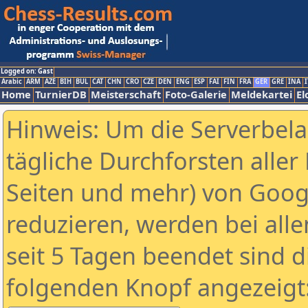
Logged on: Gast
Arabic
ARM
AZE
BIH
BUL
CAT
CHN
CRO
CZE
DEN
ENG
ESP
FAI
FIN
FRA
GER
GRE
INA
I
Home
TurnierDB
Meisterschaft
Foto-Galerie
Meldekartei
El
Hinweis: Um die Serverbel
tägliche Durchforsten aller 
Seiten und mehr) von Goog
reduzieren, werden bei alle
seit 5 Tagen beendet sind d
folgenden Knopf angezeigt