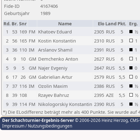
Fide-ID
4167406
Geburtsjahr
1989
Rd.
Br.
Snr
Name
Elo
Land
Pkt.
Erg.
1
53
169
FM
Khatoev Eduard
2305
RUS
5
½
2
56
165
FM
Kostin Konstantin
2310
RUS
3
1
3
36
110
IM
Arslanov Shamil
2391
RUS
5
1
4
9
10
GM
Demchenko Anton
2627
RUS
6
1
5
9
5
GM
Najer Evgeniy
2647
RUS
5,5
0
6
17
26
GM
Gabrielian Artur
2579
RUS
5,5
0
7
37
116
IM
Ozolin Maxim
2386
RUS
5
½
8
39
108
Rzayev Bahruz
2395
AZE
5,5
½
9
39
114
FM
Nikologorskiy Konstantin
2390
RUS
5
½
*) Die ELodifferenz beträgt mehr als 400 Punkte. Sie wurde auf 
Der Schachturnier-Ergebnis-Server
© 2006-2026 Heinz Herzog
, CMS
Impressum / Nutzungsbedingungen