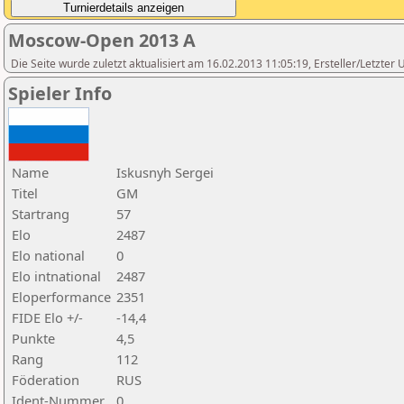
Moscow-Open 2013 A
Die Seite wurde zuletzt aktualisiert am 16.02.2013 11:05:19, Ersteller/Letzte
Spieler Info
Name
Iskusnyh Sergei
Titel
GM
Startrang
57
Elo
2487
Elo national
0
Elo intnational
2487
Eloperformance
2351
FIDE Elo +/-
-14,4
Punkte
4,5
Rang
112
Föderation
RUS
Ident-Nummer
0