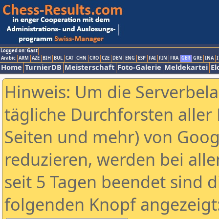
Logged on: Gast
Arabic
ARM
AZE
BIH
BUL
CAT
CHN
CRO
CZE
DEN
ENG
ESP
FAI
FIN
FRA
GER
GRE
INA
I
Home
TurnierDB
Meisterschaft
Foto-Galerie
Meldekartei
El
Hinweis: Um die Serverbel
tägliche Durchforsten aller 
Seiten und mehr) von Goog
reduzieren, werden bei alle
seit 5 Tagen beendet sind d
folgenden Knopf angezeigt