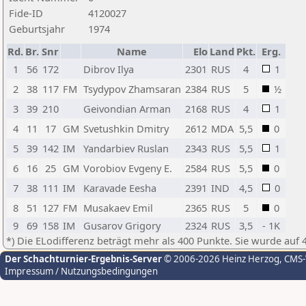
Fide-ID
4120027
Geburtsjahr
1974
Rd.
Br.
Snr
Name
Elo
Land
Pkt.
Erg.
1
56
172
Dibrov Ilya
2301
RUS
4
1
2
38
117
FM
Tsydypov Zhamsaran
2384
RUS
5
½
3
39
210
Geivondian Arman
2168
RUS
4
1
4
11
17
GM
Svetushkin Dmitry
2612
MDA
5,5
0
5
39
142
IM
Yandarbiev Ruslan
2343
RUS
5,5
1
6
16
25
GM
Vorobiov Evgeny E.
2584
RUS
5,5
0
7
38
111
IM
Karavade Eesha
2391
IND
4,5
0
8
51
127
FM
Musakaev Emil
2365
RUS
5
0
9
69
158
IM
Gusarov Grigory
2324
RUS
3,5
- 1K
*) Die ELodifferenz beträgt mehr als 400 Punkte. Sie wurde auf 
Der Schachturnier-Ergebnis-Server
© 2006-2026 Heinz Herzog
, CMS
Impressum / Nutzungsbedingungen