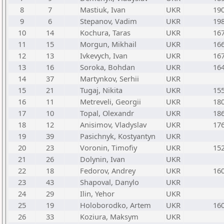
8
7
Mastiuk, Ivan
UKR
19
9
6
Stepanov, Vadim
UKR
19
10
14
Kochura, Taras
UKR
16
11
15
Morgun, Mikhail
UKR
16
12
13
Ivkevych, Ivan
UKR
16
13
16
Soroka, Bohdan
UKR
16
14
37
Martynkov, Serhii
UKR
15
21
Tugaj, Nikita
UKR
15
16
11
Metreveli, Georgii
UKR
18
17
10
Topal, Olexandr
UKR
18
18
12
Anisimov, Vladyslav
UKR
17
19
39
Pasichnyk, Kostyantyn
UKR
20
23
Voronin, Timofiy
UKR
15
21
26
Dolynin, Ivan
UKR
22
18
Fedorov, Andrey
UKR
16
23
43
Shapoval, Danylo
UKR
24
29
Ilin, Yehor
UKR
25
19
Holoborodko, Artem
UKR
16
26
33
Koziura, Maksym
UKR