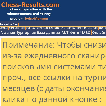
Logged on: Gast
Arabic
ARM
AZE
BIH
BUL
CAT
CHN
CRO
CZE
DEN
ENG
ESP
FAI
FIN
FRA
GER
GRE
INA
I
Главная
Турнирная база данных
AUT
Фото
ЧАВО
Онлайн
Примечание: Чтобы снизит
из-за ежедневного сканир
поисковыми системами ти
проч., все ссылки на тур
месяцев (с даты окончани
клика по данной кнопке :