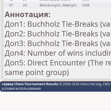
47
24
Beinarovych, Maksym
UKR
Аннотация:
Доп1: Buchholz Tie-Breaks (va
Доп2: Buchholz Tie-Breaks (va
Доп3: Buchholz Tie-Breaks (va
Доп4: Number of wins includi
Доп5: Direct Encounter (The re
same point group)
сервер Chess-Tournament-Results
© 2006-2026 Heinz Herzog
, CMS-
условия использования