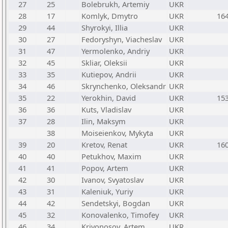
27
25
Bolebrukh, Artemiy
UKR
28
17
Komlyk, Dmytro
UKR
16
29
44
Shyrokyi, Illia
UKR
30
27
Fedoryshyn, Viacheslav
UKR
31
47
Yermolenko, Andriy
UKR
32
45
Skliar, Oleksii
UKR
33
35
Kutiepov, Andrii
UKR
34
46
Skrynchenko, Oleksandr
UKR
35
22
Yerokhin, David
UKR
15
36
36
Kuts, Vladislav
UKR
37
28
Ilin, Maksym
UKR
38
Moiseienkov, Mykyta
UKR
39
20
Kretov, Renat
UKR
16
40
40
Petukhov, Maxim
UKR
41
41
Popov, Artem
UKR
42
30
Ivanov, Svyatoslav
UKR
43
31
Kaleniuk, Yuriy
UKR
44
42
Sendetskyi, Bogdan
UKR
45
32
Konovalenko, Timofey
UKR
46
34
Krivonosov, Artem
UKR