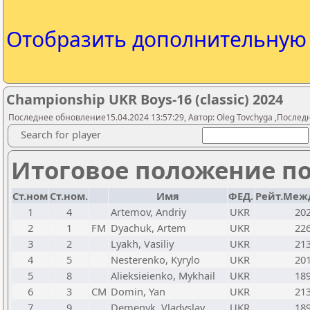
Отобразить дополнительну
Championship UKR Boys-16 (classic) 2024
Последнее обновление15.04.2024 13:57:29, Автор: Oleg Tovchyga ,Последн
Search for player
Итоговое положение по
Ст.ном
Ст.ном.
Имя
ФЕД.
Рейт.Меж
1
4
Artemov, Andriy
UKR
20
2
1
FM
Dyachuk, Artem
UKR
22
3
2
Lyakh, Vasiliy
UKR
21
4
5
Nesterenko, Kyrylo
UKR
20
5
8
Alieksieienko, Mykhail
UKR
18
6
3
CM
Domin, Yan
UKR
21
7
9
Demenyk, Vladyslav
UKR
18