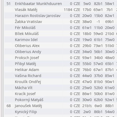
51
Enkhbaatar Munkhduuren
0
CZE
5w0
82b1
58w1
Vlasák Matěj
1184
CZE
17b0
65w1
7b1
Harazin Rostislav Jaroslav
0
CZE
20w0
15b0
82w1
Žabka Vratislav
0
CZE
38w0
-1
69b1
Fér Mikoláš
0
CZE
61w1
11b0
20w0
Bílek Mikuláš
0
CZE
18b0
59w0
21b0
Karimov Idel
0
CZE
19w0
61b1
75w0
Oliberius Alex
0
CZE
29b0
73w1
51b0
Oliberius Andy
0
CZE
34w0
56b1
30w0
Proksch Josef
0
CZE
93w1
34b0
48w0
Přibyl Matěj
0
CZE
55b0
57w0
65b1
Helikar Adam
0
CZE
76b0
67w1
87b1
Vašina Richard
0
CZE
44w0
37b0
85w1
Kroulík Ondřej
0
CZE
47w0
81b0
90w1
Mácha Vít
0
CZE
25w0
52b0
61w0
Kracík Josef
0
CZE
86w1
50b0
81w0
Pokorný Matyáš
0
CZE
30w0
62b0
92w1
68
Janoušek Matěj
0
CZE
21b½
6w0
88b1
Kynický Filip
0
CZE
2w0
86b1
54w0