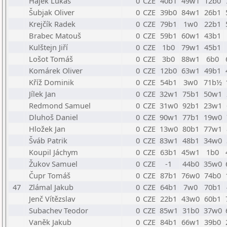
Hájek Lukáš
0
CZE
40b1
49w1
12b0
Šubjak Oliver
0
CZE
39b0
84w1
26b1
Krejčík Radek
0
CZE
79b1
1w0
22b1
Brabec Matouš
0
CZE
59b1
60w1
43b1
Kulštejn Jiří
0
CZE
1b0
79w1
45b1
Lošot Tomáš
0
CZE
3b0
88w1
6b0
Komárek Oliver
0
CZE
12b0
63w1
49b1
Kříž Dominik
0
CZE
54b1
3w0
71b½
Jílek Jan
0
CZE
32w1
75b1
50w1
Redmond Samuel
0
CZE
31w0
92b1
23w1
Dluhoš Daniel
0
CZE
90w1
77b1
19w0
Hložek Jan
0
CZE
13w0
80b1
77w1
Šváb Patrik
0
CZE
83w1
48b1
34w0
Koupil Jáchym
0
CZE
63b1
45w1
1b0
Žukov Samuel
0
CZE
-1
44b0
35w0
Čupr Tomáš
0
CZE
87b1
76w0
74b0
47
Zlámal Jakub
0
CZE
64b1
7w0
70b1
Jenč Vítězslav
0
CZE
22b1
43w0
60b1
Subachev Teodor
0
CZE
85w1
31b0
37w0
Vaněk Jakub
0
CZE
84b1
66w1
39b0