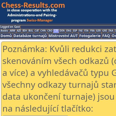
Logged on: Gast
Arabic
ARM
AZE
BIH
BUL
CAT
CHN
CRO
CZE
DEN
ENG
ESP
FAI
FIN
FRA
GER
GRE
INA
I
Domů
Databáze turnajů
Mistrovství AUT
Fotogalerie
FAQ
On
Poznámka: Kvůli redukci za
skenováním všech odkazů (
a více) a vyhledávačů typu 
všechny odkazy turnajů star
data ukončení turnaje) jsou
na následující tlačítko: