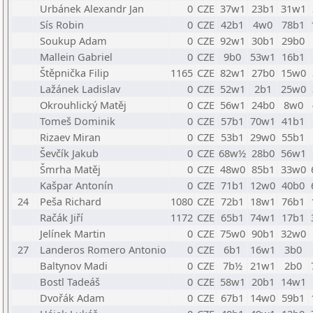
Urbánek Alexandr Jan
0
CZE
37w1
23b1
31w1
Sís Robin
0
CZE
42b1
4w0
78b1
Soukup Adam
0
CZE
92w1
30b1
29b0
Mallein Gabriel
0
CZE
9b0
53w1
16b1
Štěpnička Filip
1165
CZE
82w1
27b0
15w0
Lažánek Ladislav
0
CZE
52w1
2b1
25w0
Okrouhlický Matěj
0
CZE
56w1
24b0
8w0
Tomeš Dominik
0
CZE
57b1
70w1
41b1
Rizaev Miran
0
CZE
53b1
29w0
55b1
Ševčík Jakub
0
CZE
68w½
28b0
56w1
Šmrha Matěj
0
CZE
48w0
85b1
33w0
Kašpar Antonín
0
CZE
71b1
12w0
40b0
24
Peša Richard
1080
CZE
72b1
18w1
76b1
Račák Jiří
1172
CZE
65b1
74w1
17b1
Jelínek Martin
0
CZE
75w0
90b1
32w0
27
Landeros Romero Antonio
0
CZE
6b1
16w1
3b0
Baltynov Madi
0
CZE
7b½
21w1
2b0
Bostl Tadeáš
0
CZE
58w1
20b1
14w1
Dvořák Adam
0
CZE
67b1
14w0
59b1