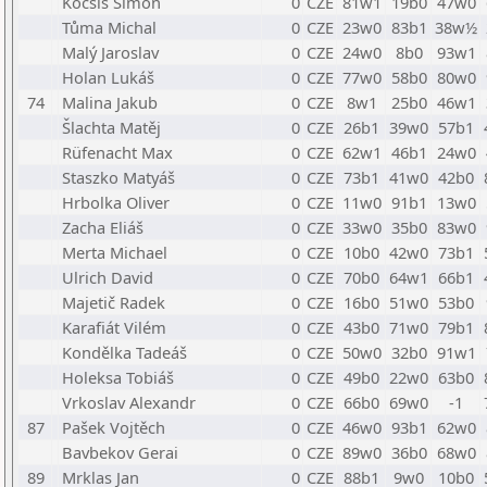
Kocsis Simon
0
CZE
81w1
19b0
47w0
Tůma Michal
0
CZE
23w0
83b1
38w½
Malý Jaroslav
0
CZE
24w0
8b0
93w1
Holan Lukáš
0
CZE
77w0
58b0
80w0
74
Malina Jakub
0
CZE
8w1
25b0
46w1
Šlachta Matěj
0
CZE
26b1
39w0
57b1
Rüfenacht Max
0
CZE
62w1
46b1
24w0
Staszko Matyáš
0
CZE
73b1
41w0
42b0
Hrbolka Oliver
0
CZE
11w0
91b1
13w0
Zacha Eliáš
0
CZE
33w0
35b0
83w0
Merta Michael
0
CZE
10b0
42w0
73b1
Ulrich David
0
CZE
70b0
64w1
66b1
Majetič Radek
0
CZE
16b0
51w0
53b0
Karafiát Vilém
0
CZE
43b0
71w0
79b1
Kondělka Tadeáš
0
CZE
50w0
32b0
91w1
Holeksa Tobiáš
0
CZE
49b0
22w0
63b0
Vrkoslav Alexandr
0
CZE
66b0
69w0
-1
87
Pašek Vojtěch
0
CZE
46w0
93b1
62w0
Bavbekov Gerai
0
CZE
89w0
36b0
68w0
89
Mrklas Jan
0
CZE
88b1
9w0
10b0