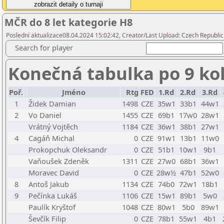
MČR do 8 let kategorie H8
Poslední aktualizace08.04.2024 15:02:42, Creator/Last Upload: Czech Republic
Search for player
Konečná tabulka po 9 ko
Poř.
Jméno
Rtg
FED
1.Rd
2.Rd
3.Rd
1
Židek Damian
1498
CZE
35w1
33b1
44w1
2
Vo Daniel
1455
CZE
69b1
17w0
28w1
Vrátný Vojtěch
1184
CZE
36w1
38b1
27w1
4
Cagáň Michal
0
CZE
91w1
13b1
11w0
Prokopchuk Oleksandr
0
CZE
51b1
10w1
9b1
Vaňoušek Zdeněk
1311
CZE
27w0
68b1
36w1
Moravec David
0
CZE
28w½
47b1
52w0
8
Antoš Jakub
1134
CZE
74b0
72w1
18b1
9
Pečínka Lukáš
1106
CZE
15w1
89b1
5w0
Paulík Kryštof
1048
CZE
80w1
5b0
89w1
Ševčík Filip
0
CZE
78b1
55w1
4b1