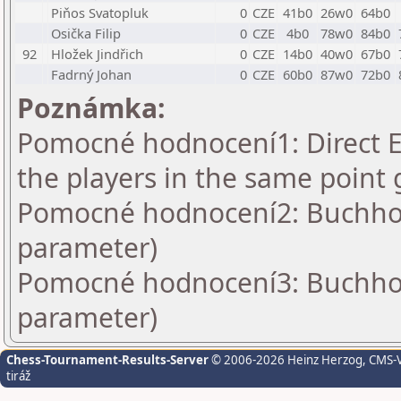
Piňos Svatopluk
0
CZE
41b0
26w0
64b0
Osička Filip
0
CZE
4b0
78w0
84b0
92
Hložek Jindřich
0
CZE
14b0
40w0
67b0
Fadrný Johan
0
CZE
60b0
87w0
72b0
Poznámka:
Pomocné hodnocení1: Direct En
the players in the same point 
Pomocné hodnocení2: Buchholz
parameter)
Pomocné hodnocení3: Buchholz
parameter)
Chess-Tournament-Results-Server
© 2006-2026 Heinz Herzog
, CMS-
tiráž