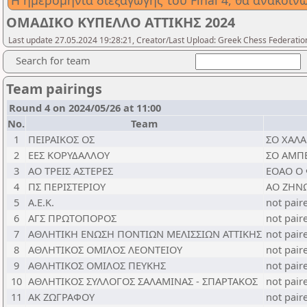
Η ημερομηνία διεξαγωγής του Final 4, θα ανακοι
ΟΜΑΔΙΚΟ ΚΥΠΕΛΛΟ ΑΤΤΙΚΗΣ 2024
Last update 27.05.2024 19:28:21, Creator/Last Upload: Greek Chess Federatio
Search for team
Team pairings
Round 4 on 2024/05/26 at 11:00
No.
Team
1
ΠΕΙΡΑΙΚΟΣ ΟΣ
ΣΟ ΧΑΛ
2
ΕΕΣ ΚΟΡΥΔΑΛΛΟΥ
ΣΟ ΑΜΠ
3
ΑΟ ΤΡΕΙΣ ΑΣΤΕΡΕΣ
ΕΟΑΟ Ο 
4
ΠΣ ΠΕΡΙΣΤΕΡΙΟΥ
ΑΟ ΖΗΝ
5
Α.Ε.Κ.
not pair
6
ΑΓΣ ΠΡΩΤΟΠΟΡΟΣ
not pair
7
ΑΘΛΗΤΙΚΗ ΕΝΩΣΗ ΠΟΝΤΙΩΝ ΜΕΛΙΣΣΙΩΝ ΑΤΤΙΚΗΣ
not pair
8
ΑΘΛΗΤΙΚΟΣ ΟΜΙΛΟΣ ΛΕΟΝΤΕΙΟΥ
not pair
9
ΑΘΛΗΤΙΚΟΣ ΟΜΙΛΟΣ ΠΕΥΚΗΣ
not pair
10
ΑΘΛΗΤΙΚΟΣ ΣΥΛΛΟΓΟΣ ΣΑΛΑΜΙΝΑΣ - ΣΠΑΡΤΑΚΟΣ
not pair
11
ΑΚ ΖΩΓΡΑΦΟΥ
not pair