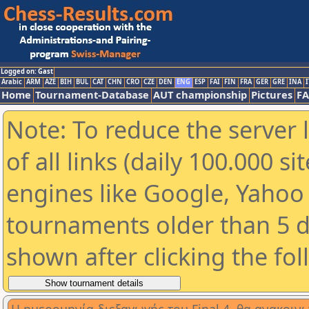
Logged on: Gast
Arabic
ARM
AZE
BIH
BUL
CAT
CHN
CRO
CZE
DEN
ENG
ESP
FAI
FIN
FRA
GER
GRE
INA
I
Home
Tournament-Database
AUT championship
Pictures
F
Note: To reduce the server 
of all links (daily 100.000 s
engines like Google, Yahoo a
tournaments older than 5 d
shown after clicking the fo