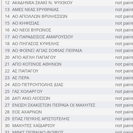
12
ΑΚΑΔΗΜΙΑ ΣΚΑΚΙ Ν. ΨΥΧΙΚΟΥ
not pair
13
ΑΜΕΣ ΝΕΑΣ ΕΡΥΘΡΑΙΑΣ
not pair
14
ΑΟ ΑΠΟΛΛΩΝ ΒΡΙΛΗΣΣΙΩΝ
not pair
15
ΑΟ ΚΗΦΙΣΙΑΣ
not pair
16
ΑΟ ΝΕΟΙ ΒΥΡΩΝΟΣ
not pair
17
ΑΟ ΠΑΡΑΔΕΙΣΟΣ ΑΜΑΡΟΥΣΙΟΥ
not pair
18
ΑΟ ΠΗΓΑΣΟΣ ΚΥΨΕΛΗΣ
not pair
19
ΑΟ ΦΟΙΝΙΞ ΑΓΙΑΣ ΣΟΦΙΑΣ ΠΕΙΡΑΙΑ
not pair
20
ΑΠΟ ΑΙΓΛΗ ΠΑΠΑΓΟΥ
not pair
21
ΑΠΟ ΚΟΤΙΝΟΣ ΑΘΗΝΩΝ
not pair
22
ΑΣ ΠΑΠΑΓΟΥ
not pair
23
ΑΣ ΠΕΡΑ
not pair
24
ΑΣΟ ΠΕΤΡΟΥΠΟΛΗΣ ΔΙΑΣ
not pair
25
ΓΑΣ ΧΟΛΑΡΓΟΥ
not pair
26
ΔΚΠ ΑΝΩ ΛΙΟΣΙΩΝ
not pair
27
ΕΝΩΣΗ ΣΚΑΚΙΣΤΩΝ ΠΕΙΡΑΙΑ ΟΙ ΜΑΧΗΤΕΣ
not pair
28
ΕΟΣ ΑΧΑΡΝΩΝ
not pair
29
ΕΠΑΣ ΠΕΥΚΗΣ ΑΡΙΣΤΟΤΕΛΗΣ
not pair
30
ΜΑΧΗΤΕΣ ΧΑΪΔΑΡΙΟΥ
not pair
31
ΜΦΚΣ ΠΕΙΡΑΙΑΟ ΦΟΙΒΟΣ
not pair