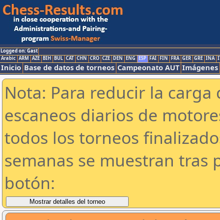
Logged on: Gast
Arabic
ARM
AZE
BIH
BUL
CAT
CHN
CRO
CZE
DEN
ENG
ESP
FAI
FIN
FRA
GER
GRE
INA
I
Inicio
Base de datos de torneos
Campeonato AUT
Imágenes
Nota: Para reducir la carga 
escaneos diarios de motor
todos los torneos finalizad
semanas se muestran tras p
botón: