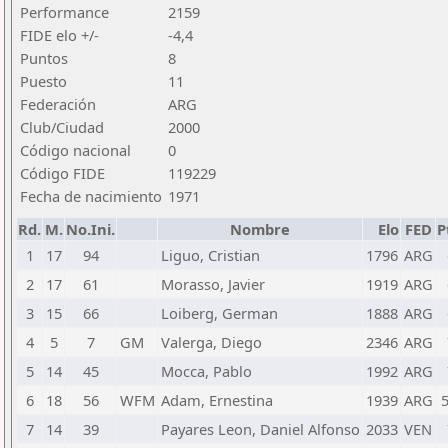
Performance
2159
FIDE elo +/-
-4,4
Puntos
8
Puesto
11
Federación
ARG
Club/Ciudad
2000
Código nacional
0
Código FIDE
119229
Fecha de nacimiento
1971
Rd.
M.
No.Ini.
Nombre
Elo
FED
P
1
17
94
Liguo, Cristian
1796
ARG
2
17
61
Morasso, Javier
1919
ARG
3
15
66
Loiberg, German
1888
ARG
4
5
7
GM
Valerga, Diego
2346
ARG
5
14
45
Mocca, Pablo
1992
ARG
6
18
56
WFM
Adam, Ernestina
1939
ARG
5
7
14
39
Payares Leon, Daniel Alfonso
2033
VEN