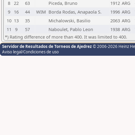
8
22
63
Piceda, Bruno
1912
ARG
9
16
44
WIM
Borda Rodas, Anapaola S.
1996
ARG
10
13
35
Michalowski, Basilio
2063
ARG
11
9
57
Naboulet, Pablo Leon
1938
ARG
*) Rating difference of more than 400. It was limited to 400.
Servidor de Resultados de Torneos de Ajedrez
© 2006-2026 Heinz H
Aviso legal/Condiciones de uso