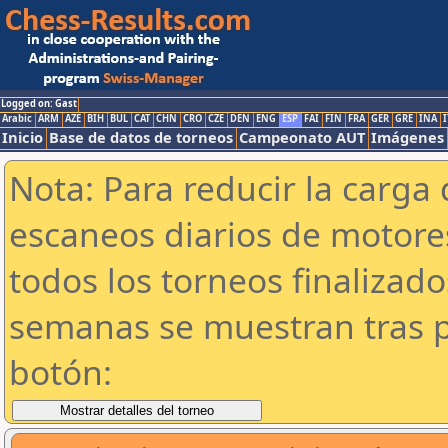
Logged on: Gast
Arabic
ARM
AZE
BIH
BUL
CAT
CHN
CRO
CZE
DEN
ENG
ESP
FAI
FIN
FRA
GER
GRE
INA
I
Inicio
Base de datos de torneos
Campeonato AUT
Imágenes
Nota: Para reducir la carga 
escaneos diarios de motor
todos los torneos finalizad
semanas se muestran tras p
botón: