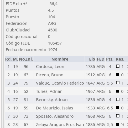
FIDE elo +/-
-56,4
Puntos
4,5
Puesto
104
Federación
ARG
Club/Ciudad
4500
Código nacional
0
Código FIDE
105457
Fecha de nacimiento
1974
Rd.
M.
No.Ini.
Nombre
Elo
FED
Pts.
Res.
1
19
96
Cardoso, Leon
1786
ARG
4
1
2
19
63
Piceda, Bruno
1912
ARG
6
0
3
24
79
Valduc, Octavio Federico
1847
ARG
5,5
1
4
16
52
Tunez, Adrian
1967
ARG
6
0
5
27
81
Berinsky, Adrian
1836
ARG
4
1
6
19
59
De Maurizio, Isaias
1933
ARG
6,5
0
7
30
73
Sposato, Alesandro
1868
ARG
6
1
8
23
67
Zelaya Aragon, Eros Ivan
1886
ARG
5,5
½