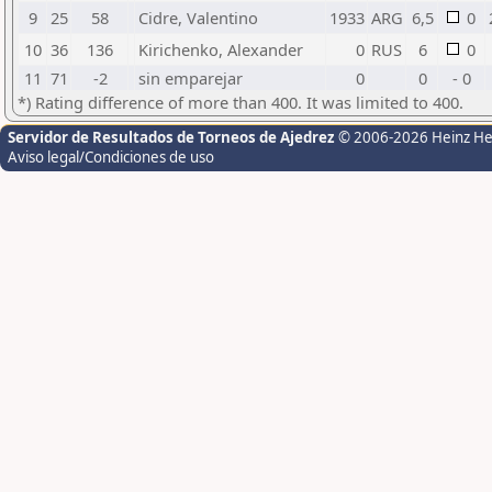
9
25
58
Cidre, Valentino
1933
ARG
6,5
0
10
36
136
Kirichenko, Alexander
0
RUS
6
0
11
71
-2
sin emparejar
0
0
- 0
*) Rating difference of more than 400. It was limited to 400.
Servidor de Resultados de Torneos de Ajedrez
© 2006-2026 Heinz H
Aviso legal/Condiciones de uso