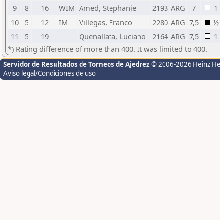
9
8
16
WIM
Amed, Stephanie
2193
ARG
7
1
10
5
12
IM
Villegas, Franco
2280
ARG
7,5
½
11
5
19
Quenallata, Luciano
2164
ARG
7,5
1
*) Rating difference of more than 400. It was limited to 400.
Servidor de Resultados de Torneos de Ajedrez
© 2006-2026 Heinz H
Aviso legal/Condiciones de uso