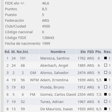
FIDE elo +/-
46,6
Puntos
8,5
Puesto
5
Federación
ARG
Club/Ciudad
4500
Código nacional
0
Código FIDE
128643
Fecha de nacimiento
1999
Rd.
M.
No.Ini.
Nombre
Elo
FED
Pts.
Res.
1
24
101
Maresca, Santino
1762
ARG
6
1
2
24
68
Aberbach, Angel
1885
ARG
6
1
3
2
2
GM
Alonso, Salvador
2474
ARG
9
0
4
19
56
WFM
Adam, Ernestina
1939
ARG
5,5
1
5
19
63
Piceda, Bruno
1912
ARG
6
1
6
5
6
FM
Gomez, Carlos David
2354
ARG
7,5
0
7
19
52
Tunez, Adrian
1967
ARG
6
1
8
13
59
De Maurizio, Isaias
1933
ARG
6,5
1