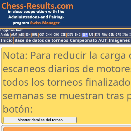
Logged on: Gast
Arabic
ARM
AZE
BIH
BUL
CAT
CHN
CRO
CZE
DEN
ENG
ESP
FAI
FIN
FRA
GER
GRE
INA
I
Inicio
Base de datos de torneos
Campeonato AUT
Imágenes
Nota: Para reducir la carga 
escaneos diarios de motor
todos los torneos finalizad
semanas se muestran tras p
botón: