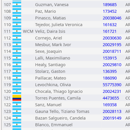
107
Guzman, Vanesa
189685
A
108
Paz, Mario
173452
A
109
Pinasco, Matias
20038046
A
110
Tejedor, Julieta Veronica
161632
A
111
WCM
Veliz, Daira Isis
161721
A
112
Cornejo, Ariel
20030630
A
113
Mesbur, Mark Ivor
20029195
A
114
Sexe, Joaquin
20018711
A
115
Lalli, Maximiliano
153915
A
116
Healy, Santiago
20029810
A
117
Stolarz, Gaston
136395
A
118
Paillacar, Mateo
186090
A
119
Levochkina, Olivia
55775390
A
120
Chocala, Thiago Ignacio
20024231
A
121
Torres Puentes, Camila
4473655
C
122
Sanz, Manuel
169358
A
123
Gauna Tello, Tiziano Tomas
20028113
A
124
Bazan Salgueiro, Candela
20019149
A
125
Blanco, Emmanuel
A