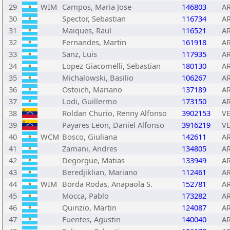
29
WIM
Campos, Maria Jose
146803
A
30
Spector, Sebastian
116734
A
31
Maiques, Raul
116521
A
32
Fernandes, Martin
161918
A
33
Sanz, Luis
117935
A
34
Lopez Giacomelli, Sebastian
180130
A
35
Michalowski, Basilio
106267
A
36
Ostoich, Mariano
137189
A
37
Lodi, Guillermo
173150
A
38
Roldan Churio, Renny Alfonso
3902153
V
39
Payares Leon, Daniel Alfonso
3916219
V
40
WCM
Bosco, Giuliana
142611
A
41
Zamani, Andres
134805
A
42
Degorgue, Matias
133949
A
43
Beredjiklian, Mariano
112461
A
44
WIM
Borda Rodas, Anapaola S.
152781
A
45
Mocca, Pablo
173282
A
46
Quinzio, Martin
124087
A
47
Fuentes, Agustin
140040
A