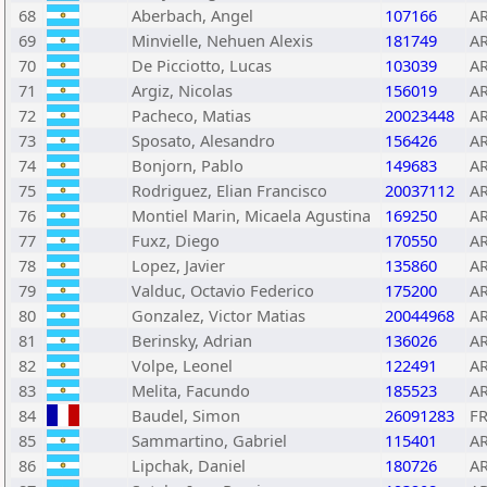
68
Aberbach, Angel
107166
A
69
Minvielle, Nehuen Alexis
181749
A
70
De Picciotto, Lucas
103039
A
71
Argiz, Nicolas
156019
A
72
Pacheco, Matias
20023448
A
73
Sposato, Alesandro
156426
A
74
Bonjorn, Pablo
149683
A
75
Rodriguez, Elian Francisco
20037112
A
76
Montiel Marin, Micaela Agustina
169250
A
77
Fuxz, Diego
170550
A
78
Lopez, Javier
135860
A
79
Valduc, Octavio Federico
175200
A
80
Gonzalez, Victor Matias
20044968
A
81
Berinsky, Adrian
136026
A
82
Volpe, Leonel
122491
A
83
Melita, Facundo
185523
A
84
Baudel, Simon
26091283
F
85
Sammartino, Gabriel
115401
A
86
Lipchak, Daniel
180726
A