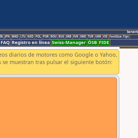
Servert
TA
JPN
MKD
LTU
NED
POL
POR
ROU
RUS
SRB
SVK
SWE
TUR
UKR
VIE
FontSize:11pt
FAQ
Registro en línea
Swiss-Manager
ÖSB
FIDE
aneos diarios de motores como Google o Yahoo,
 se muestran tras pulsar el siguiente botón: