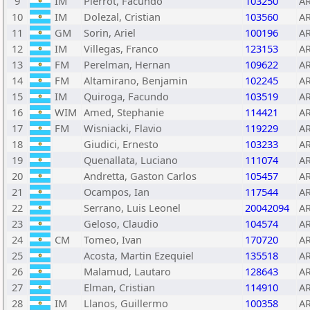
9
IM
Pierrot, Facundo
103250
A
10
IM
Dolezal, Cristian
103560
A
11
GM
Sorin, Ariel
100196
A
12
IM
Villegas, Franco
123153
A
13
FM
Perelman, Hernan
109622
A
14
FM
Altamirano, Benjamin
102245
A
15
IM
Quiroga, Facundo
103519
A
16
WIM
Amed, Stephanie
114421
A
17
FM
Wisniacki, Flavio
119229
A
18
Giudici, Ernesto
103233
A
19
Quenallata, Luciano
111074
A
20
Andretta, Gaston Carlos
105457
A
21
Ocampos, Ian
117544
A
22
Serrano, Luis Leonel
20042094
A
23
Geloso, Claudio
104574
A
24
CM
Tomeo, Ivan
170720
A
25
Acosta, Martin Ezequiel
135518
A
26
Malamud, Lautaro
128643
A
27
Elman, Cristian
114910
A
28
IM
Llanos, Guillermo
100358
A