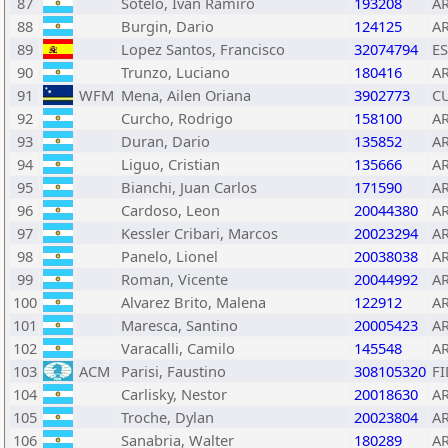
87
Sotelo, Ivan Ramiro
193208
A
88
Burgin, Dario
124125
A
89
Lopez Santos, Francisco
32074794
E
90
Trunzo, Luciano
180416
A
91
WFM
Mena, Ailen Oriana
3902773
C
92
Curcho, Rodrigo
158100
A
93
Duran, Dario
135852
A
94
Liguo, Cristian
135666
A
95
Bianchi, Juan Carlos
171590
A
96
Cardoso, Leon
20044380
A
97
Kessler Cribari, Marcos
20023294
A
98
Panelo, Lionel
20038038
A
99
Roman, Vicente
20044992
A
100
Alvarez Brito, Malena
122912
A
101
Maresca, Santino
20005423
A
102
Varacalli, Camilo
145548
A
103
ACM
Parisi, Faustino
308105320
FI
104
Carlisky, Nestor
20018630
A
105
Troche, Dylan
20023804
A
106
Sanabria, Walter
180289
A