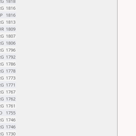
RG
1818
RG
1816
SP
1816
RG
1813
UR
1809
RG
1807
RG
1806
RG
1796
RG
1792
RG
1786
RG
1778
RG
1773
RG
1771
RG
1767
RG
1762
RG
1761
D
1755
RG
1746
RG
1746
RG
1730