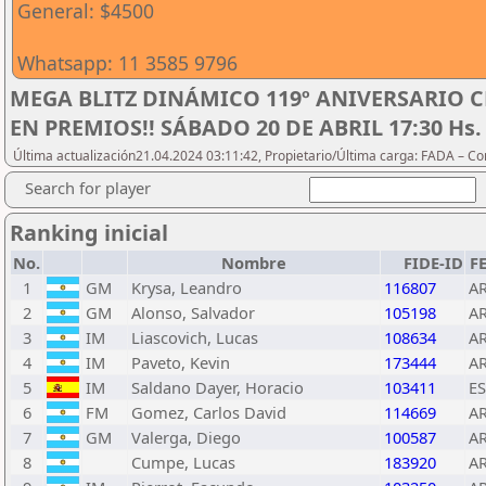
General: $4500
Whatsapp: 11 3585 9796
MEGA BLITZ DINÁMICO 119º ANIVERSARIO C
EN PREMIOS!! SÁBADO 20 DE ABRIL 17:30 Hs.
Última actualización21.04.2024 03:11:42, Propietario/Última carga: FADA – C
Search for player
Ranking inicial
No.
Nombre
FIDE-ID
F
1
GM
Krysa, Leandro
116807
A
2
GM
Alonso, Salvador
105198
A
3
IM
Liascovich, Lucas
108634
A
4
IM
Paveto, Kevin
173444
A
5
IM
Saldano Dayer, Horacio
103411
E
6
FM
Gomez, Carlos David
114669
A
7
GM
Valerga, Diego
100587
A
8
Cumpe, Lucas
183920
A