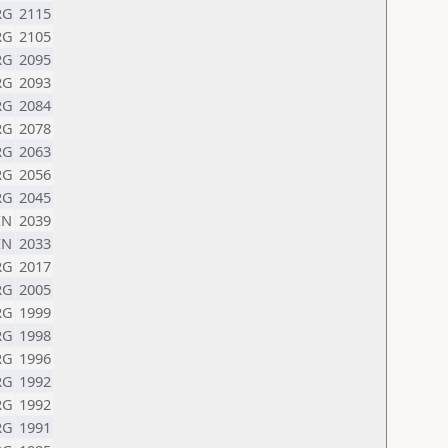
RG
2115
RG
2105
RG
2095
RG
2093
RG
2084
RG
2078
RG
2063
RG
2056
RG
2045
EN
2039
EN
2033
RG
2017
RG
2005
RG
1999
RG
1998
RG
1996
RG
1992
RG
1992
RG
1991