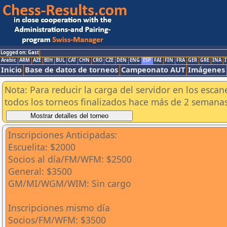
Logged on: Gast
Arabic
ARM
AZE
BIH
BUL
CAT
CHN
CRO
CZE
DEN
ENG
ESP
FAI
FIN
FRA
GER
GRE
INA
I
Inicio
Base de datos de torneos
Campeonato AUT
Imágenes
Nota: Para reducir la carga del servidor en los esc
todos los torneos finalizados hace más de 2 semanas
Inscripciones Anticipadas:
Escuelita: $2000
Socios al día/FM/WFM: $2500
General: $3500
GM/MI/WGM/WIM: Sin cargo
Inscripciones mismo día
Socios/FM/WFM: $3500