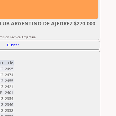
LUB ARGENTINO DE AJEDREZ $270.000
omision Tecnica Argentina
Buscar
ED
Elo
RG
2495
RG
2474
RG
2455
RG
2421
SP
2401
RG
2354
RG
2346
RG
2338