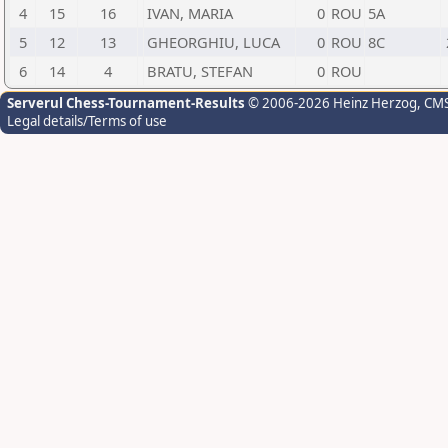
4
15
16
IVAN, MARIA
0
ROU
5A
5
12
13
GHEORGHIU, LUCA
0
ROU
8C
6
14
4
BRATU, STEFAN
0
ROU
Serverul Chess-Tournament-Results
© 2006-2026 Heinz Herzog
, CM
Legal details/Terms of use