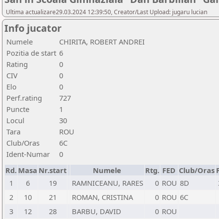
Ultima actualizare29.03.2024 12:39:50, Creator/Last Upload: jugaru lucian
Info jucator
Numele
CHIRITA, ROBERT ANDREI
Pozitia de start
6
Rating
0
CIV
0
Elo
0
Perf.rating
727
Puncte
1
Locul
30
Tara
ROU
Club/Oras
6C
Ident-Numar
0
Rd.
Masa
Nr.start
Numele
Rtg.
FED
Club/Oras
1
6
19
RAMNICEANU, RARES
0
ROU
8D
2
10
21
ROMAN, CRISTINA
0
ROU
6C
3
12
28
BARBU, DAVID
0
ROU