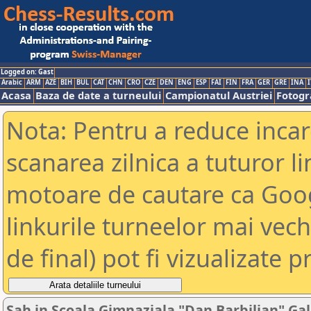
Logged on: Gast
Arabic
ARM
AZE
BIH
BUL
CAT
CHN
CRO
CZE
DEN
ENG
ESP
FAI
FIN
FRA
GER
GRE
INA
I
Acasa
Baza de date a turneului
Campionatul Austriei
Fotogra
Nota: Pentru a reduce incar
scanarea zilnica a tuturor li
motoare de cautare ca Goog
linkurile turneelor mai vec
de final) pot fi vizualizate p
Sah in Scoala Gimnaziala "Dan Barbilian" Gal