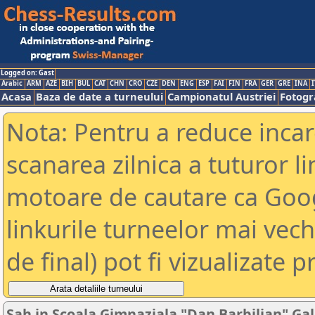
Logged on: Gast
Arabic
ARM
AZE
BIH
BUL
CAT
CHN
CRO
CZE
DEN
ENG
ESP
FAI
FIN
FRA
GER
GRE
INA
I
Acasa
Baza de date a turneului
Campionatul Austriei
Fotogra
Nota: Pentru a reduce incar
scanarea zilnica a tuturor li
motoare de cautare ca Goog
linkurile turneelor mai vec
de final) pot fi vizualizate p
Sah in Scoala Gimnaziala "Dan Barbilian" Gal