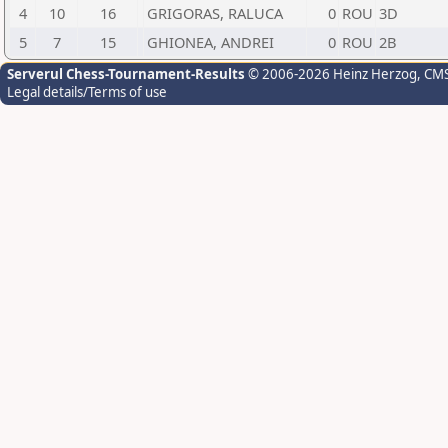
4
10
16
GRIGORAS, RALUCA
0
ROU
3D
5
7
15
GHIONEA, ANDREI
0
ROU
2B
Serverul Chess-Tournament-Results
© 2006-2026 Heinz Herzog
, CM
Legal details/Terms of use