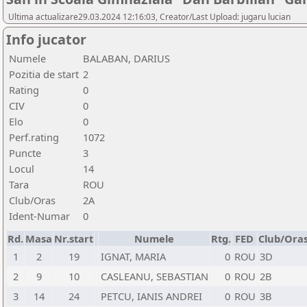
Ultima actualizare29.03.2024 12:16:03, Creator/Last Upload: jugaru lucian
Info jucator
Numele
BALABAN, DARIUS
Pozitia de start
2
Rating
0
CIV
0
Elo
0
Perf.rating
1072
Puncte
3
Locul
14
Tara
ROU
Club/Oras
2A
Ident-Numar
0
Rd.
Masa
Nr.start
Numele
Rtg.
FED
Club/Ora
1
2
19
IGNAT, MARIA
0
ROU
3D
2
9
10
CASLEANU, SEBASTIAN
0
ROU
2B
3
14
24
PETCU, IANIS ANDREI
0
ROU
3B