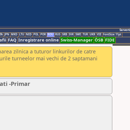
Servert
TA
JPN
MKD
LTU
NED
POL
POR
ROU
RUS
SRB
SVK
SWE
TUR
UKR
VIE
FontSize:11pt
fii
FAQ
Inregistrare online
Swiss-Manager
ÖSB
FIDE
rea zilnica a tuturor linkurilor de catre
urile turneelor mai vechi de 2 saptamani
ati -Primar