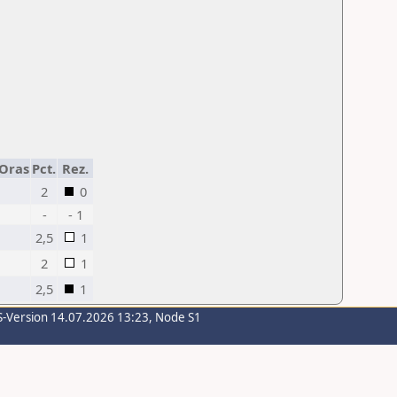
/Oras
Pct.
Rez.
2
0
-
- 1
2,5
1
2
1
2,5
1
S-Version 14.07.2026 13:23, Node S1