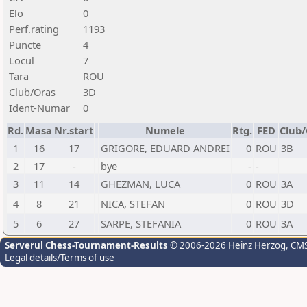
Elo
0
Perf.rating
1193
Puncte
4
Locul
7
Tara
ROU
Club/Oras
3D
Ident-Numar
0
Rd.
Masa
Nr.start
Numele
Rtg.
FED
Club
1
16
17
GRIGORE, EDUARD ANDREI
0
ROU
3B
2
17
-
bye
-
-
3
11
14
GHEZMAN, LUCA
0
ROU
3A
4
8
21
NICA, STEFAN
0
ROU
3D
5
6
27
SARPE, STEFANIA
0
ROU
3A
Serverul Chess-Tournament-Results
© 2006-2026 Heinz Herzog
, CM
Legal details/Terms of use