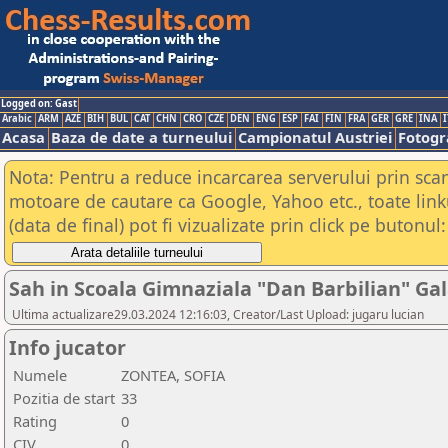
Logged on: Gast
Arabic
ARM
AZE
BIH
BUL
CAT
CHN
CRO
CZE
DEN
ENG
ESP
FAI
FIN
FRA
GER
GRE
INA
I
Acasa
Baza de date a turneului
Campionatul Austriei
Fotogra
Nota: Pentru a reduce incarcarea serverului prin scana
motoare de cautare ca Google, Yahoo etc., toate link
(data de final) pot fi vizualizate prin click pe butonul:
Sah in Scoala Gimnaziala "Dan Barbilian" Gal
Ultima actualizare29.03.2024 12:16:03, Creator/Last Upload: jugaru lucian
Info jucator
Numele
ZONTEA, SOFIA
Pozitia de start
33
Rating
0
CIV
0