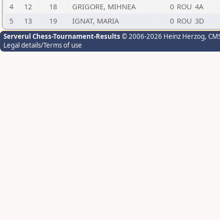
4
12
18
GRIGORE, MIHNEA
0
ROU
4A
5
13
19
IGNAT, MARIA
0
ROU
3D
Serverul Chess-Tournament-Results
© 2006-2026 Heinz Herzog
, CM
Legal details/Terms of use