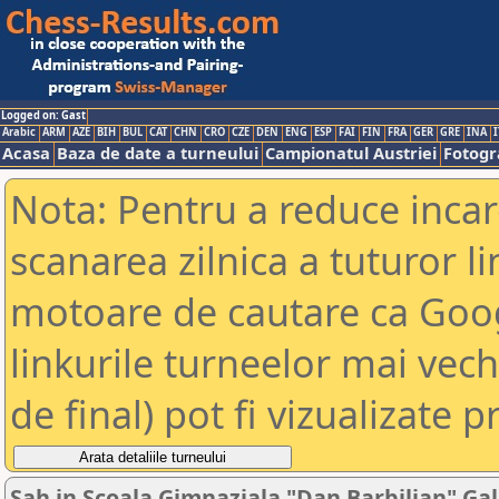
Logged on: Gast
Arabic
ARM
AZE
BIH
BUL
CAT
CHN
CRO
CZE
DEN
ENG
ESP
FAI
FIN
FRA
GER
GRE
INA
I
Acasa
Baza de date a turneului
Campionatul Austriei
Fotogra
Nota: Pentru a reduce incar
scanarea zilnica a tuturor li
motoare de cautare ca Goog
linkurile turneelor mai vec
de final) pot fi vizualizate p
Sah in Scoala Gimnaziala "Dan Barbilian" Gal