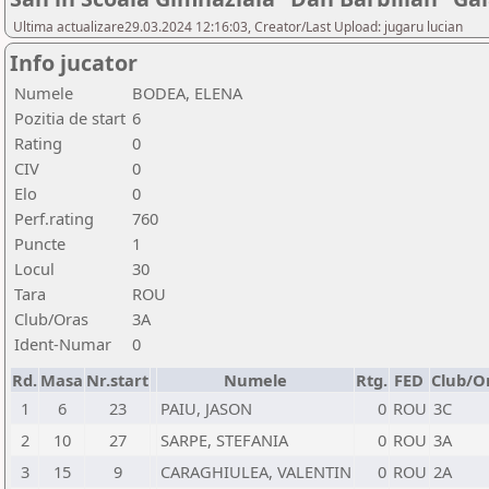
Ultima actualizare29.03.2024 12:16:03, Creator/Last Upload: jugaru lucian
Info jucator
Numele
BODEA, ELENA
Pozitia de start
6
Rating
0
CIV
0
Elo
0
Perf.rating
760
Puncte
1
Locul
30
Tara
ROU
Club/Oras
3A
Ident-Numar
0
Rd.
Masa
Nr.start
Numele
Rtg.
FED
Club/O
1
6
23
PAIU, JASON
0
ROU
3C
2
10
27
SARPE, STEFANIA
0
ROU
3A
3
15
9
CARAGHIULEA, VALENTIN
0
ROU
2A