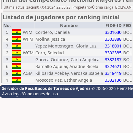
Última actualización07.04.2024 22:55:28, Propietario/Última carga: BOLIVI
Listado de jugadores por ranking inicial
No.
Nombre
FIDE-ID
FED
5
WIM
Cordero, Daniela
3301630
BOL
4
WFM
Molina, Jessica
3303888
BOL
7
Yepez Montenegro, Gloria Luz
3318001
BOL
2
WCM
Coro, Soledad
3302385
BOL
3
Gareca Ordonez, Carla Angelica
3332187
BOL
6
Ramallo Aguilar, Ariadne Ricela
3324621
BOL
8
AGM
Kilibarda Acebey, Veroska Isabela
3318419
BOL
1
Moscoso Paz, Esther Angela
3332136
BOL
Servidor de Resultados de Torneos de Ajedrez
© 2006-2026 Heinz H
Aviso legal/Condiciones de uso