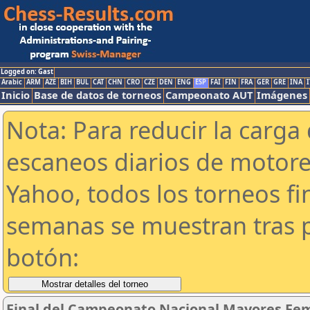
Logged on: Gast
Arabic
ARM
AZE
BIH
BUL
CAT
CHN
CRO
CZE
DEN
ENG
ESP
FAI
FIN
FRA
GER
GRE
INA
I
Inicio
Base de datos de torneos
Campeonato AUT
Imágenes
Nota: Para reducir la carga 
escaneos diarios de motor
Yahoo, todos los torneos f
semanas se muestran tras p
botón:
Final del Campeonato Nacional Mayores Fem