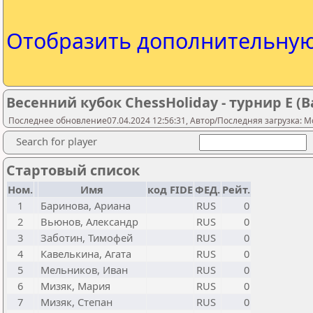
Отобразить дополнительну
Весенний кубок ChessHoliday - турнир Е (B
Последнее обновление07.04.2024 12:56:31, Автор/Последняя загрузка: Mo
Search for player
Стартовый список
Ном.
Имя
код FIDE
ФЕД.
Рейт.
1
Баринова, Ариана
RUS
0
2
Вьюнов, Александр
RUS
0
3
Заботин, Тимофей
RUS
0
4
Кавелькина, Агата
RUS
0
5
Мельников, Иван
RUS
0
6
Мизяк, Мария
RUS
0
7
Мизяк, Степан
RUS
0