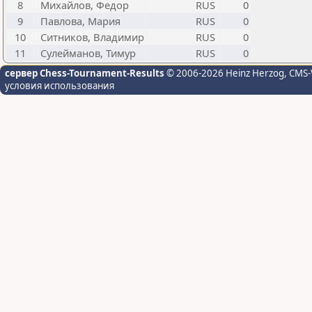
8
Михайлов, Федор
RUS
0
9
Павлова, Мария
RUS
0
10
Ситников, Владимир
RUS
0
11
Сулейманов, Тимур
RUS
0
сервер Chess-Tournament-Results
© 2006-2026 Heinz Herzog
, CMS-
условия использования