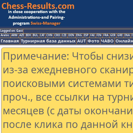
Logged on: Gast
Arabic
ARM
AZE
BIH
BUL
CAT
CHN
CRO
CZE
DEN
ENG
ESP
FAI
FIN
FRA
GER
GRE
INA
I
Главная
Турнирная база данных
AUT
Фото
ЧАВО
Онлайн
Примечание: Чтобы снизи
из-за ежедневного скани
поисковыми системами ти
проч., все ссылки на тур
месяцев (с даты окончан
после клика по данной кн